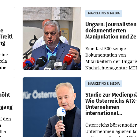
der KI-Monitoring- und
Optimierungsplattform
MARKETING & MEDIA
OtterlyAI. Damit baut di
Agentur ihr Leistungspor
Ungarn: Journalisten
ue
dokumentierten
Treitl
Manipulation und Ze
ung
Eine fast 500-seitige
eine
Dokumentation von
cola
Mitarbeitern der Ungari
 die
Nachrichtenagentur MTI 
ener
die systematische Nachri
von
Manipulation und Zensur
MARKETING & MEDIA
lina-
der Agentur während de
höht
Studie zur Medienpr
Wie Österreichs ATX-
kgang
Unternehmen
international
f den
wahrgenommen wer
Österreichs börsennotier
h
Unternehmen agieren lä
llen