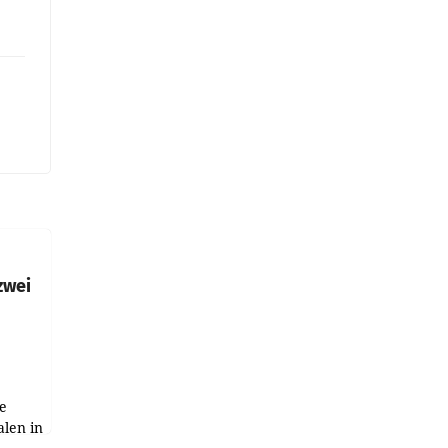
zwei
e
alen in