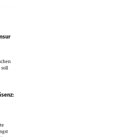
e
tfolio
nsur
schen
soll
chten-
 bei
r Zeit
äsenz:
den
te
ngst