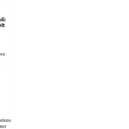
ich.
gen in
li:
lt
gen
uge
bnis
r als
tions
tner