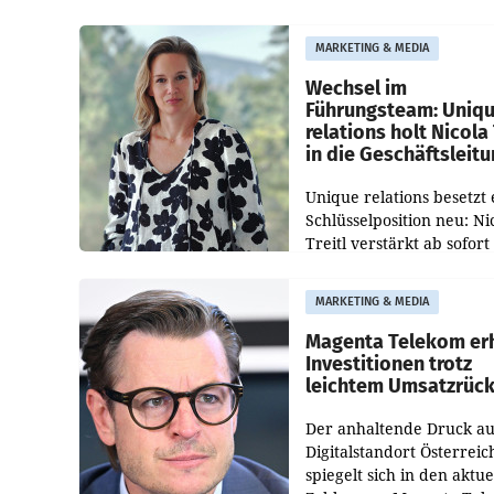
Pig vorgeschlagenen
Besetzungen für die
MARKETING & MEDIA
Direktionen abgestimmt
werden.
Wechsel im
Führungsteam: Uniq
relations holt Nicola 
in die Geschäftsleit
Unique relations besetzt 
Schlüsselposition neu: Ni
Treitl verstärkt ab sofort
Geschäftsleitung der Wi
PR-Agentur an der Seite 
MARKETING & MEDIA
Josef Kalina und Anna Ka
Mahr.
Magenta Telekom er
Investitionen trotz
leichtem Umsatzrüc
Der anhaltende Druck au
Digitalstandort Österreic
spiegelt sich in den aktue