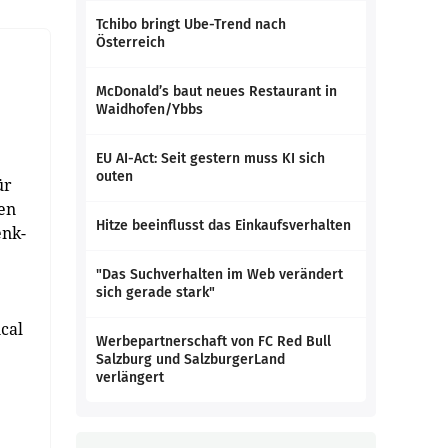
Tchibo bringt Ube-Trend nach
Österreich
McDonald’s baut neues Restaurant in
Waidhofen/Ybbs
EU AI-Act: Seit gestern muss KI sich
outen
ür
en
Hitze beeinflusst das Einkaufsverhalten
enk-
"Das Suchverhalten im Web verändert
sich gerade stark"
cal
Werbepartnerschaft von FC Red Bull
Salzburg und SalzburgerLand
verlängert