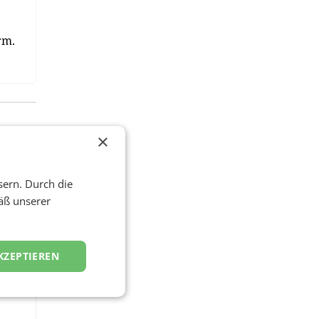
rm.
×
sern. Durch die
äß unserer
KZEPTIEREN