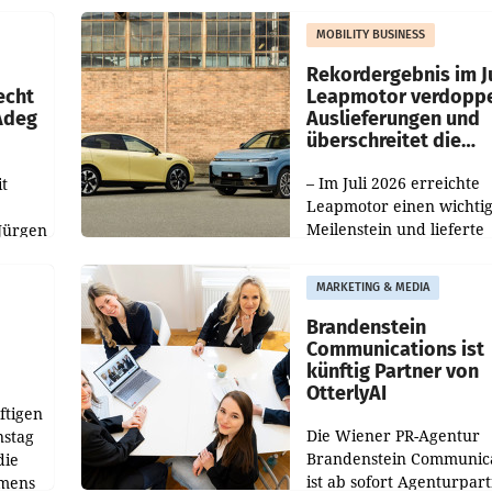
Nieder- und Oberösterre
slauf-
Die beiden Standorte lie
MOBILITY BUSINESS
Haag sowie im rund
ilialen
Rekordergebnis im Ju
echt
Leapmotor verdoppe
 Adeg
Auslieferungen und
überschreitet die
100.000er-Marke
– Im Juli 2026 erreichte
t
Leapmotor einen wichti
Meilenstein und lieferte
Jürgen
weltweit 101.267 Fahrze
ich
aus, womit sich das Erge
MARKETING & MEDIA
gegenüber Juli 2025 meh
örde
verdoppelte (+102
walt
Brandenstein
Communications ist
künftig Partner von
OtterlyAI
ftigen
Die Wiener PR-Agentur
nstag
Brandenstein Communica
die
ist ab sofort Agenturpar
emens