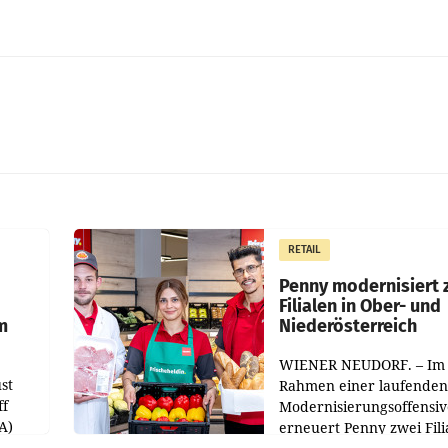
RETAIL
Penny modernisiert 
Filialen in Ober- und
m
Niederösterreich
WIENER NEUDORF. – Im
st
Rahmen einer laufenden
ff
Modernisierungsoffensiv
A)
erneuert Penny zwei Fili