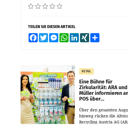
TEILEN SIE DIESEN ARTIKEL
Facebook
Twitter
Messenger
WhatsApp
LinkedIn
XING
Teilen
RETAIL
Eine Bühne für
Zirkularität: ARA und
Müller informieren a
POS über
Kreislauffähigkeit
Über den gesamten Augu
hinweg rücken die Altsto
Recycling Austria AG (AR
und der Handelskonzern