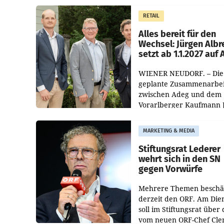
Müller die Initiative „Krei
RETAIL
Helden“ in allen
österreichischen Müller-F
Alles bereit für den
Wechsel: Jürgen Albr
setzt ab 1.1.2027 auf
WIENER NEUDORF. – Die
geplante Zusammenarbei
zwischen Adeg und dem
Vorarlberger Kaufmann 
Albrecht ist kartellrechtl
freigegeben: Die
MARKETING & MEDIA
Bundeswettbewerbsbeh
und der Bundeskartellan
Stiftungsrat Lederer
wehrt sich in den SN
gegen Vorwürfe
Mehrere Themen beschä
derzeit den ORF. Am Die
soll im Stiftungsrat über 
vom neuen ORF-Chef Cl