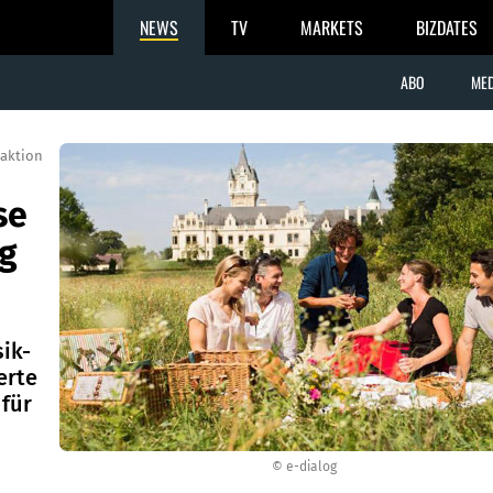
NEWS
TV
MARKETS
BIZDATES
ABO
MED
aktion
se
og
ik-
erte
 für
© e-dialog