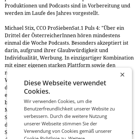
Produktionen und Podcasts sind in Vorbereitung und
werden im Laufe des Jahres vorgestellt.
Michael Stix, CCO ProSiebenSat.1 Puls 4: "Über ein
Drittel der ÖsterreicherInnen hören mindestens
einmal die Woche Podcasts. Besonders akzeptiert ist
darin, aufgrund ihrer Glaubwürdigkeit und
Individualität, Werbung. In einzigartiger Kombination
mit einer eigenen starken Plattform sowie den
maßgeschneiderten Podcasts und Audio-
×
Werbeformen der Podcast Factory, bieten wir daher
Diese Webseite verwendet
die ideale Lösung für Werbekunden, die mit Podcasts
Cookies.
eine der aufmerksamkeitsstärksten und gleichsam
Wir verwenden Cookies, um die
boomendsten Gattungen buchen wollen."
Benutzerfreundlichkeit unserer Website zu
Maßgeschneiderte 360°-Kampagnen, angefangen mit
verbessern. Durch die weitere Nutzung
Sponsoring und Native Ads in den Podcasts ergänzt
unserer Webseite stimmen Sie der
durch die reichweitenstarken TV-Umfelder der
Verwendung von Cookies gemäß unserer
Sendergruppe, werden abgerundet durch den Einsatz
Cookie-Richtlinie zu.
Weitere