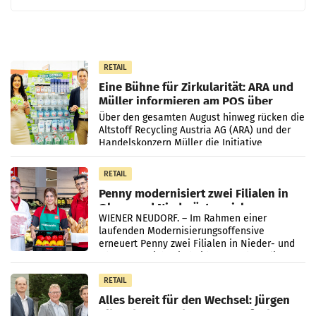
RETAIL
Eine Bühne für Zirkularität: ARA und
Müller informieren am POS über
Kreislauffähigkeit
Über den gesamten August hinweg rücken die
Altstoff Recycling Austria AG (ARA) und der
Handelskonzern Müller die Initiative
„Kreislauf-Helden“ in allen österreichischen
Müller-Filialen
RETAIL
Penny modernisiert zwei Filialen in
Ober- und Niederösterreich
WIENER NEUDORF. – Im Rahmen einer
laufenden Modernisierungsoffensive
erneuert Penny zwei Filialen in Nieder- und
Oberösterreich. Die beiden Standorte liegen
in Haag sowie im rund
RETAIL
Alles bereit für den Wechsel: Jürgen
Albrecht setzt ab 1.1.2027 auf Adeg