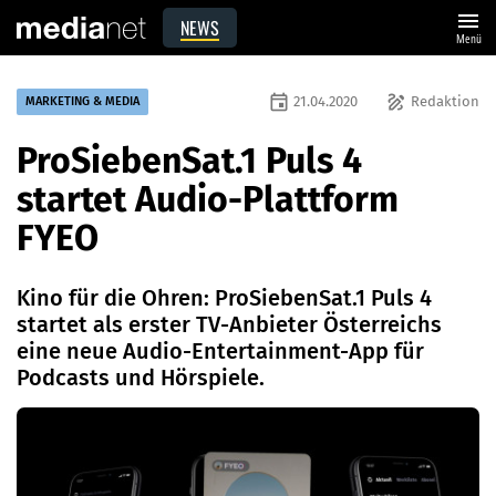
menu
NEWS
Menü
event
draw
21.04.2020
Redaktion
MARKETING & MEDIA
ProSiebenSat.1 Puls 4
startet Audio-Plattform
FYEO
Kino für die Ohren: ProSiebenSat.1 Puls 4
startet als erster TV-Anbieter Österreichs
eine neue Audio-Entertainment-App für
Podcasts und Hörspiele.