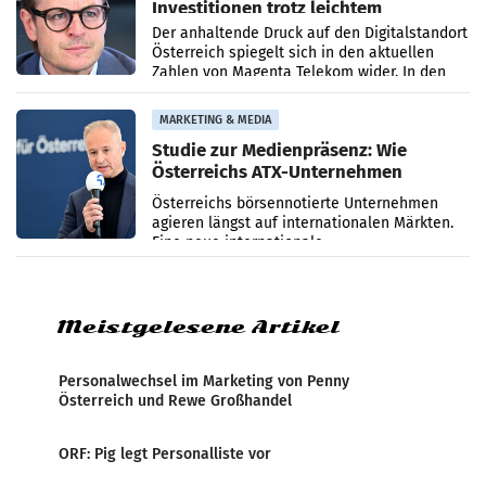
Investitionen trotz leichtem
Umsatzrückgang
Der anhaltende Druck auf den Digitalstandort
Österreich spiegelt sich in den aktuellen
Zahlen von Magenta Telekom wider. In den
ersten sechs Monaten des laufenden Jahres
verzeichnete
MARKETING & MEDIA
Studie zur Medienpräsenz: Wie
Österreichs ATX-Unternehmen
international wahrgenommen
Österreichs börsennotierte Unternehmen
werden
agieren längst auf internationalen Märkten.
Eine neue internationale
Medienresonanzanalyse untersucht die
weltweite Berichterstattung über
Meistgelesene Artikel
Personalwechsel im Marketing von Penny
Österreich und Rewe Großhandel
ORF: Pig legt Personalliste vor