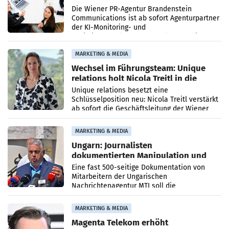
künftig Partner von OtterlyAI
Die Wiener PR-Agentur Brandenstein
Communications ist ab sofort Agenturpartner
der KI-Monitoring- und
Optimierungsplattform OtterlyAI. Damit baut
die Agentur ihr Leistungsportfolio
MARKETING & MEDIA
Wechsel im Führungsteam: Unique
relations holt Nicola Treitl in die
Geschäftsleitung
Unique relations besetzt eine
Schlüsselposition neu: Nicola Treitl verstärkt
ab sofort die Geschäftsleitung der Wiener
PR-Agentur an der Seite von Josef Kalina und
Anna Kalina-Mahr.
MARKETING & MEDIA
Ungarn: Journalisten
dokumentierten Manipulation und
Zensur
Eine fast 500-seitige Dokumentation von
Mitarbeitern der Ungarischen
Nachrichtenagentur MTI soll die
systematische Nachrichten-Manipulation und
Zensur bei der Agentur während der Zeit
MARKETING & MEDIA
Magenta Telekom erhöht