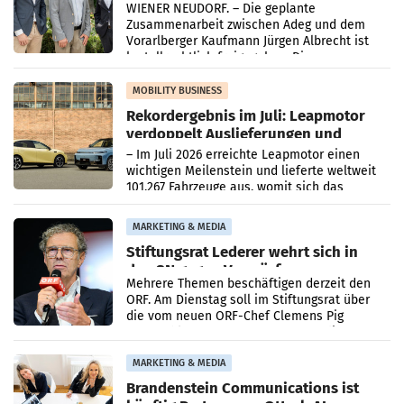
WIENER NEUDORF. – Die geplante
Zusammenarbeit zwischen Adeg und dem
Vorarlberger Kaufmann Jürgen Albrecht ist
kartellrechtlich freigegeben: Die
Bundeswettbewerbsbehörde und der
Bundeskartellanwalt
MOBILITY BUSINESS
Rekordergebnis im Juli: Leapmotor
verdoppelt Auslieferungen und
überschreitet die 100.000er-Marke
– Im Juli 2026 erreichte Leapmotor einen
wichtigen Meilenstein und lieferte weltweit
101.267 Fahrzeuge aus, womit sich das
Ergebnis gegenüber Juli 2025 mehr als
verdoppelte (+102
MARKETING & MEDIA
Stiftungsrat Lederer wehrt sich in
den SN gegen Vorwürfe
Mehrere Themen beschäftigen derzeit den
ORF. Am Dienstag soll im Stiftungsrat über
die vom neuen ORF-Chef Clemens Pig
vorgeschlagenen Besetzungen für die
Direktionen abgestimmt werden.
MARKETING & MEDIA
Brandenstein Communications ist