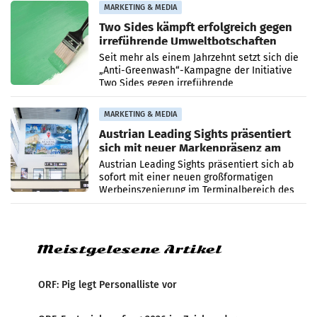
bei ORF Kids steht
MARKETING & MEDIA
Two Sides kämpft erfolgreich gegen
irreführende Umweltbotschaften
beim Papiereinsatz
Seit mehr als einem Jahrzehnt setzt sich die
„Anti-Greenwash“-Kampagne der Initiative
Two Sides gegen irreführende
Umweltaussagen bei Papierkommunikation
und papierbasierten Verpackungen
MARKETING & MEDIA
Austrian Leading Sights präsentiert
sich mit neuer Markenpräsenz am
Flughafen Wien
Austrian Leading Sights präsentiert sich ab
sofort mit einer neuen großformatigen
Werbeinszenierung im Terminalbereich des
Flughafen Wien. Die Präsenz befindet sich im
Verbindungsbereich
Meistgelesene Artikel
ORF: Pig legt Personalliste vor