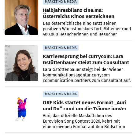
MARKETING & MEDIA
Halbjahresbilanz cine.ma:
Österreichs Kinos verzeichnen
400.000 Besucher mehr
Das österreichische Kino setzt seinen
positiven Wachstumskurs fort. Mit einer rund
400.000 Besucherinnen und Besucher
höheren Nettoreichweite im ersten Halbjahr
2026 gegenüber dem
MARKETING & MEDIA
Karrieresprung bei currycom: Lara
Gstöttenbauer steigt zum Consultant
auf
Lara Gstöttenbauer steigt bei der Wiener
Kommunikationsagentur currycom
communication partners zum Consultant auf.
Die 27-jährige Beraterin betreut Kundinnen
und Kunden in den Bereichen
MARKETING & MEDIA
ORF Kids startet neues Format „Auri
und Du“ rund um die Träume junger
Menschen
Auri, das offizielle Maskottchen des
Eurovision Song Contest 2026, kehrt mit
einem eigenen Format auf den Bildschirm
zurück. In der neuen Sendung „Auri und Du“