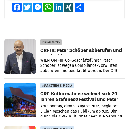
Facebook
Twitter
Messenger
WhatsApp
LinkedIn
XING
Teilen
PRIMENEWS
ORF III: Peter Schöber abberufen und
beurlaubt
WIEN ORF-III-Co-Geschäftsführer Peter
Schöber ist wegen Compliance-Vorwürfen
abberufen und beurlaubt worden. Der ORF
bestätigte gegenüber der APA entsprechende
Medienberichte.
MARKETING & MEDIA
ORF-Kulturmatinee widmet sich 20
Jahren Grafenegg Festival und Peter
Simonischek
Am Sonntag, dem 9. August 2026, begleitet
Lillian Moschen das Publikum ab 9.05 Uhr
durch die ORF-„Kulturmatinee“. Die Sendung
startet mit der Dokumentation „20 Jahre
Grafenegg