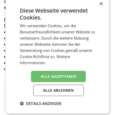
sein, beide Geschlechter ausgewogen ins Boot holen“,
×
erklärt Tirmann. (red)
Diese Webseite verwendet
Cookies.
Die Ausstrahlungstermine von "KlimaheldInnen" im
Überblick:
Wir verwenden Cookies, um die
• ATV, immer samstags um 19:05 Uhr
Benutzerfreundlichkeit unserer Website zu
• ATV2, immer sonntags um 15:00 Uhr
verbessern. Durch die weitere Nutzung
• Puls 4, immer mittwochs um 19:00 Uhr
unserer Webseite stimmen Sie der
• Café Puls, mittwochs, zweiwöchentlich, ab 5:30 Uhr
Verwendung von Cookies gemäß unserer
• kabel eins austria, immer montags um 15:50 Uhr
Cookie-Richtlinie zu.
Weitere
• ProSieben Austria, immer dienstags um 9:00 Uhr
Informationen
• SAT.1 Österreich, immer dienstags um 20:05 Uhr
ALLE AKZEPTIEREN
ALLE ABLEHNEN
BEWERTEN SIE DIESEN ARTIKEL
DETAILS ANZEIGEN