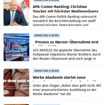
MARKETING & MEDIA
APA-Comm-Ranking: Christian
Stocker mit höchster Medienpräsenz
im Juli
Das APA-Comm-Politik-Ranking untersucht
monatlich die Berichterstattung von zwölf
österreichischen Tageszeitungen und
analysiert, welche Politikerinnen und
Politiker Österreichs die
MARKETING & MEDIA
Prozess zu Warner-Übernahme erst
im März 2027
LOS ANGELES Die geplante Übernahme des
Hollywood-Urgesteins Warner Brothers durch
den Rivalen Paramount wird noch lange in
der Schwebe bleiben. Eine Richterin setzte
den Prozess zu
MARKETING & MEDIA
Werbe Akademie startet neue
Imagekampagne rund um Praxisnähe
Unter dem Slogan „Näher dran geht nicht. Mit
einer praxisorientierten Ausbildung an der
Werbe Akademie“ hat die
Bildungseinrichtung des WIFI Wien eine neue
Imagekampagne gestartet.