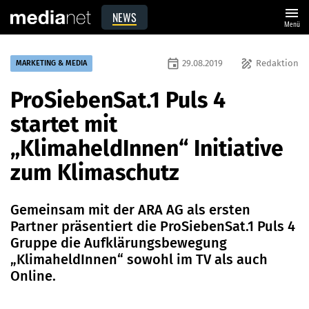
menu
NEWS
Menü
event
draw
29.08.2019
Redaktion
MARKETING & MEDIA
ProSiebenSat.1 Puls 4
startet mit
„KlimaheldInnen“ Initiative
zum Klimaschutz
Gemeinsam mit der ARA AG als ersten
Partner präsentiert die ProSiebenSat.1 Puls 4
Gruppe die Aufklärungsbewegung
„KlimaheldInnen“ sowohl im TV als auch
Online.