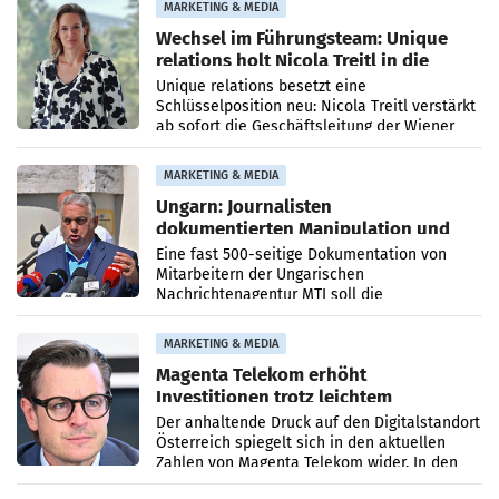
MARKETING & MEDIA
Wechsel im Führungsteam: Unique
relations holt Nicola Treitl in die
Geschäftsleitung
Unique relations besetzt eine
Schlüsselposition neu: Nicola Treitl verstärkt
ab sofort die Geschäftsleitung der Wiener
PR-Agentur an der Seite von Josef Kalina und
Anna Kalina-Mahr.
MARKETING & MEDIA
Ungarn: Journalisten
dokumentierten Manipulation und
Zensur
Eine fast 500-seitige Dokumentation von
Mitarbeitern der Ungarischen
Nachrichtenagentur MTI soll die
systematische Nachrichten-Manipulation und
Zensur bei der Agentur während der Zeit
MARKETING & MEDIA
Magenta Telekom erhöht
Investitionen trotz leichtem
Umsatzrückgang
Der anhaltende Druck auf den Digitalstandort
Österreich spiegelt sich in den aktuellen
Zahlen von Magenta Telekom wider. In den
ersten sechs Monaten des laufenden Jahres