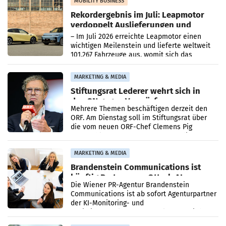
Bundeskartellanwalt
MOBILITY BUSINESS
Rekordergebnis im Juli: Leapmotor
verdoppelt Auslieferungen und
überschreitet die 100.000er-Marke
– Im Juli 2026 erreichte Leapmotor einen
wichtigen Meilenstein und lieferte weltweit
101.267 Fahrzeuge aus, womit sich das
Ergebnis gegenüber Juli 2025 mehr als
verdoppelte (+102
MARKETING & MEDIA
Stiftungsrat Lederer wehrt sich in
den SN gegen Vorwürfe
Mehrere Themen beschäftigen derzeit den
ORF. Am Dienstag soll im Stiftungsrat über
die vom neuen ORF-Chef Clemens Pig
vorgeschlagenen Besetzungen für die
Direktionen abgestimmt werden.
MARKETING & MEDIA
Brandenstein Communications ist
künftig Partner von OtterlyAI
Die Wiener PR-Agentur Brandenstein
Communications ist ab sofort Agenturpartner
der KI-Monitoring- und
Optimierungsplattform OtterlyAI. Damit baut
die Agentur ihr Leistungsportfolio