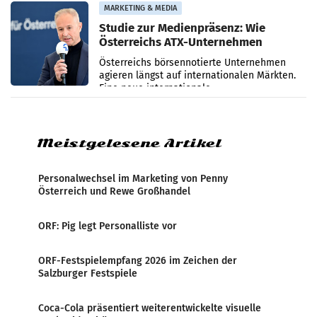
verzeichnete
MARKETING & MEDIA
Studie zur Medienpräsenz: Wie
Österreichs ATX-Unternehmen
international wahrgenommen
Österreichs börsennotierte Unternehmen
werden
agieren längst auf internationalen Märkten.
Eine neue internationale
Medienresonanzanalyse untersucht die
weltweite Berichterstattung über
Meistgelesene Artikel
Personalwechsel im Marketing von Penny
Österreich und Rewe Großhandel
ORF: Pig legt Personalliste vor
ORF-Festspielempfang 2026 im Zeichen der
Salzburger Festspiele
Coca-Cola präsentiert weiterentwickelte visuelle