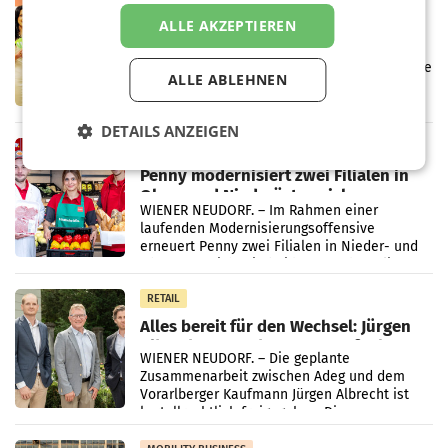
Eine Bühne für Zirkularität: ARA und
ALLE AKZEPTIEREN
Müller informieren am POS über
Kreislauffähigkeit
Über den gesamten August hinweg rücken die
ALLE ABLEHNEN
Altstoff Recycling Austria AG (ARA) und der
Handelskonzern Müller die Initiative
„Kreislauf-Helden“ in allen österreichischen
DETAILS ANZEIGEN
Müller-Filialen
RETAIL
Penny modernisiert zwei Filialen in
Ober- und Niederösterreich
WIENER NEUDORF. – Im Rahmen einer
laufenden Modernisierungsoffensive
erneuert Penny zwei Filialen in Nieder- und
Oberösterreich. Die beiden Standorte liegen
in Haag sowie im rund
RETAIL
Alles bereit für den Wechsel: Jürgen
Albrecht setzt ab 1.1.2027 auf Adeg
WIENER NEUDORF. – Die geplante
Zusammenarbeit zwischen Adeg und dem
Vorarlberger Kaufmann Jürgen Albrecht ist
kartellrechtlich freigegeben: Die
Bundeswettbewerbsbehörde und der