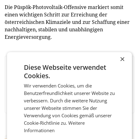
Die Püspök-Photovoltaik-Offensive markiert somit
einen wichtigen Schritt zur Erreichung der
österreichischen Klimaziele und zur Schaffung einer
nachhaltigen, stabilen und unabhängigen
Energieversorgung.
×
Diese Webseite verwendet
BEWERTEN SIE DIESEN ARTIKEL
Cookies.
Wir verwenden Cookies, um die
Benutzerfreundlichkeit unserer Website zu
Facebook
Twitter
Messenger
WhatsApp
LinkedIn
XING
Teilen
verbessern. Durch die weitere Nutzung
unserer Webseite stimmen Sie der
Verwendung von Cookies gemäß unserer
Cookie-Richtlinie zu.
Weitere
Informationen
RETAIL