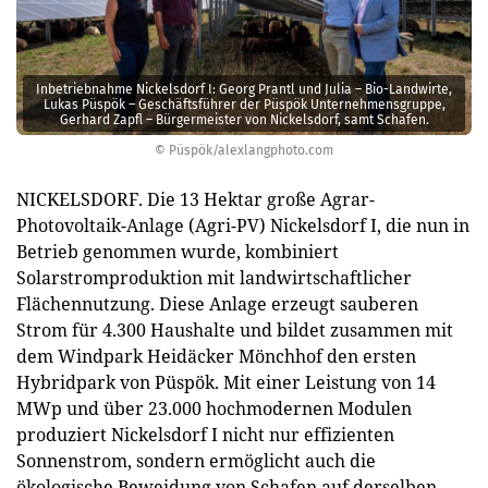
Inbetriebnahme Nickelsdorf I: Georg Prantl und Julia – Bio-Landwirte,
Lukas Püspök – Geschäftsführer der Püspök Unternehmensgruppe,
Gerhard Zapfl – Bürgermeister von Nickelsdorf, samt Schafen.
© Püspök/alexlangphoto.com
NICKELSDORF. Die 13 Hektar große Agrar-
Photovoltaik-Anlage (Agri-PV) Nickelsdorf I, die nun in
Betrieb genommen wurde, kombiniert
Solarstromproduktion mit landwirtschaftlicher
Flächennutzung. Diese Anlage erzeugt sauberen
Strom für 4.300 Haushalte und bildet zusammen mit
dem Windpark Heidäcker Mönchhof den ersten
Hybridpark von Püspök. Mit einer Leistung von 14
MWp und über 23.000 hochmodernen Modulen
produziert Nickelsdorf I nicht nur effizienten
Sonnenstrom, sondern ermöglicht auch die
ökologische Beweidung von Schafen auf derselben