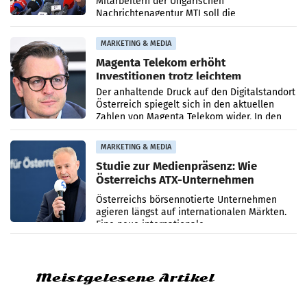
Mitarbeitern der Ungarischen
Nachrichtenagentur MTI soll die
systematische Nachrichten-Manipulation und
Zensur bei der Agentur während der Zeit
MARKETING & MEDIA
Magenta Telekom erhöht
Investitionen trotz leichtem
Umsatzrückgang
Der anhaltende Druck auf den Digitalstandort
Österreich spiegelt sich in den aktuellen
Zahlen von Magenta Telekom wider. In den
ersten sechs Monaten des laufenden Jahres
verzeichnete
MARKETING & MEDIA
Studie zur Medienpräsenz: Wie
Österreichs ATX-Unternehmen
international wahrgenommen
Österreichs börsennotierte Unternehmen
werden
agieren längst auf internationalen Märkten.
Eine neue internationale
Medienresonanzanalyse untersucht die
weltweite Berichterstattung über
Meistgelesene Artikel