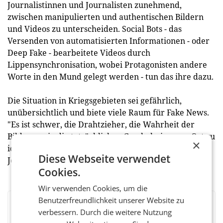
Journalistinnen und Journalisten zunehmend,
zwischen manipulierten und authentischen Bildern
und Videos zu unterscheiden. Social Bots - das
Versenden von automatisierten Informationen - oder
Deep Fake - bearbeitete Videos durch
Lippensynchronisation, wobei Protagonisten andere
Worte in den Mund gelegt werden - tun das ihre dazu.
Die Situation in Kriegsgebieten sei gefährlich,
unübersichtlich und biete viele Raum für Fake News.
"Es ist schwer, die Drahtzieher, die Wahrheit der
Bilder sowie die tatsächlichen Geschehnisse vor Ort zu
×
identifizieren", verdeutlichte die ehemalige
Diese Webseite verwendet
Journalistin die Problematik. (red)
Cookies.
Wir verwenden Cookies, um die
Benutzerfreundlichkeit unserer Website zu
BEWERTEN SIE DIESEN ARTIKEL
verbessern. Durch die weitere Nutzung