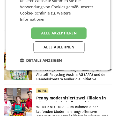
unserer Webseite stimmen Sie der
Verwendung von Cookies gemäß unserer
Cookie-Richtlinie zu.
Weitere
Facebook
Twitter
Messenger
WhatsApp
LinkedIn
XING
Teilen
Informationen
ALLE AKZEPTIEREN
ALLE ABLEHNEN
RETAIL
Eine Bühne für Zirkularität: ARA und
DETAILS ANZEIGEN
Müller informieren am POS über
Kreislauffähigkeit
Über den gesamten August hinweg rücken die
Altstoff Recycling Austria AG (ARA) und der
Handelskonzern Müller die Initiative
„Kreislauf-Helden“ in allen österreichischen
Müller-Filialen
RETAIL
Penny modernisiert zwei Filialen in
Ober- und Niederösterreich
WIENER NEUDORF. – Im Rahmen einer
laufenden Modernisierungsoffensive