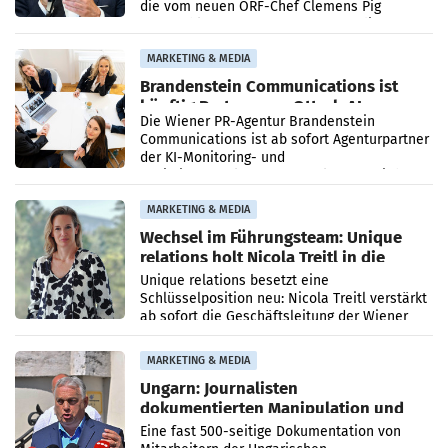
die vom neuen ORF-Chef Clemens Pig
vorgeschlagenen Besetzungen für die
Direktionen abgestimmt werden.
MARKETING & MEDIA
Brandenstein Communications ist
künftig Partner von OtterlyAI
Die Wiener PR-Agentur Brandenstein
Communications ist ab sofort Agenturpartner
der KI-Monitoring- und
Optimierungsplattform OtterlyAI. Damit baut
die Agentur ihr Leistungsportfolio
MARKETING & MEDIA
Wechsel im Führungsteam: Unique
relations holt Nicola Treitl in die
Geschäftsleitung
Unique relations besetzt eine
Schlüsselposition neu: Nicola Treitl verstärkt
ab sofort die Geschäftsleitung der Wiener
PR-Agentur an der Seite von Josef Kalina und
Anna Kalina-Mahr.
MARKETING & MEDIA
Ungarn: Journalisten
dokumentierten Manipulation und
Zensur
Eine fast 500-seitige Dokumentation von