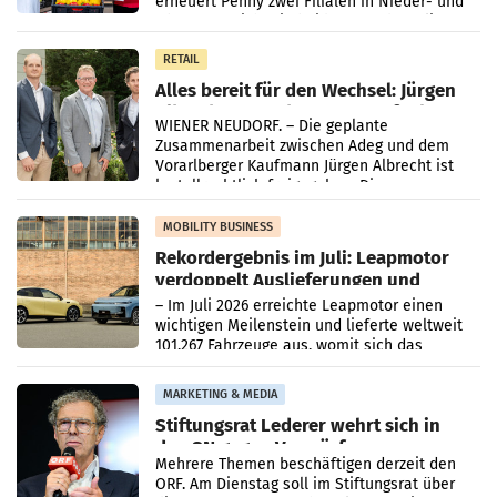
erneuert Penny zwei Filialen in Nieder- und
Oberösterreich. Die beiden Standorte liegen
in Haag sowie im rund
RETAIL
Alles bereit für den Wechsel: Jürgen
Albrecht setzt ab 1.1.2027 auf Adeg
WIENER NEUDORF. – Die geplante
Zusammenarbeit zwischen Adeg und dem
Vorarlberger Kaufmann Jürgen Albrecht ist
kartellrechtlich freigegeben: Die
Bundeswettbewerbsbehörde und der
Bundeskartellanwalt
MOBILITY BUSINESS
Rekordergebnis im Juli: Leapmotor
verdoppelt Auslieferungen und
überschreitet die 100.000er-Marke
– Im Juli 2026 erreichte Leapmotor einen
wichtigen Meilenstein und lieferte weltweit
101.267 Fahrzeuge aus, womit sich das
Ergebnis gegenüber Juli 2025 mehr als
verdoppelte (+102
MARKETING & MEDIA
Stiftungsrat Lederer wehrt sich in
den SN gegen Vorwürfe
Mehrere Themen beschäftigen derzeit den
ORF. Am Dienstag soll im Stiftungsrat über