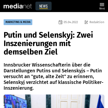
menu
NEWS
Menü
event
draw
05.04.2022
Redaktion
MARKETING & MEDIA
Putin und Selenskyj: Zwei
Inszenierungen mit
demselben Ziel
Innsbrucker Wissenschafterin über die
Darstellungen Putins und Selenskyjs – Putin
versucht an "gute, alte Zeit" zu erinnern,
Selenskyj verzichtet auf klassische Politiker-
Inszenierung.