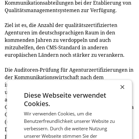
Kommunikationsabteilungen bei der Etablierung von
Qualitätsmanagementsystemen zur Verfügung.
Ziel ist es, die Anzahl der qualitätszertifizierten
Agenturen im deutschsprachigen Raum in den
kommenden Jahren zu verdoppeln und auch
mitzuhelfen, den CMS-Standard in anderen
europäischen Ländern noch stärker zu verankern.
Die Auditoren-Prüfung für Agenturzertifizierungen in
der Kommunikationswirtschaft nach dem
internationalen „Consultancy Management Standard“
×
und von TÜV Austria testiert haben erfolgreich
Diese Webseite verwendet
abgeschlossen: Jürgen H. Gangoly (CEO, The Skills
Cookies.
Group, ICCO Regional President Europe, A), Alexandra
Wir verwenden Cookies, um die
Groß (CEO, Fink & Fuchs, D), Beate Heinrich
Benutzerfreundlichkeit unserer Website zu
(Gründerin, Heinrich – Agentur für Kommunikation,
verbessern. Durch die weitere Nutzung
D), Hanning Kempe (General Manager,
unserer Webseite stimmen Sie der
FleishmanHillard, D) und Reto Wilhelm (CEO, Panta