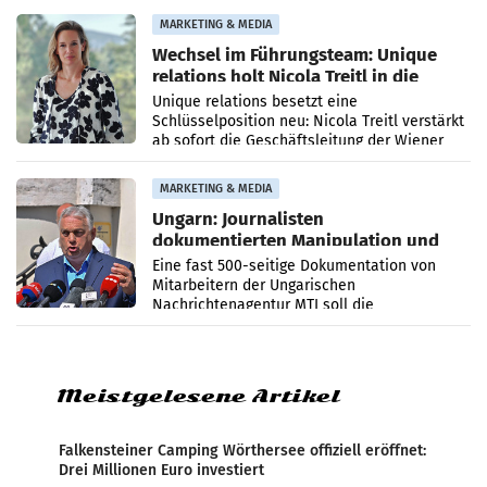
die Agentur ihr Leistungsportfolio
MARKETING & MEDIA
Wechsel im Führungsteam: Unique
relations holt Nicola Treitl in die
Geschäftsleitung
Unique relations besetzt eine
Schlüsselposition neu: Nicola Treitl verstärkt
ab sofort die Geschäftsleitung der Wiener
PR-Agentur an der Seite von Josef Kalina und
Anna Kalina-Mahr.
MARKETING & MEDIA
Ungarn: Journalisten
dokumentierten Manipulation und
Zensur
Eine fast 500-seitige Dokumentation von
Mitarbeitern der Ungarischen
Nachrichtenagentur MTI soll die
systematische Nachrichten-Manipulation und
Zensur bei der Agentur während der Zeit
Meistgelesene Artikel
Falkensteiner Camping Wörthersee offiziell eröffnet:
Drei Millionen Euro investiert