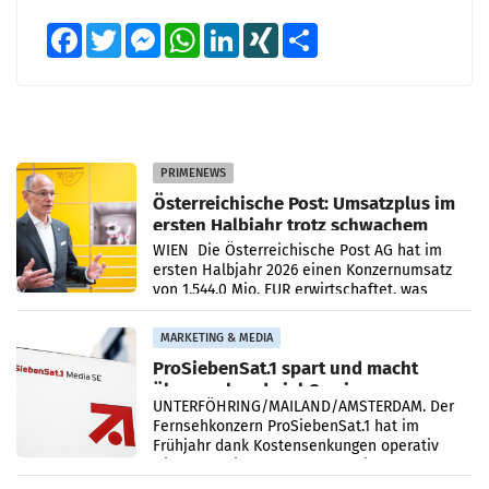
Facebook
Twitter
Messenger
WhatsApp
LinkedIn
XING
Teilen
PRIMENEWS
Österreichische Post: Umsatzplus im
ersten Halbjahr trotz schwachem
Briefgeschäft
WIEN Die Österreichische Post AG hat im
ersten Halbjahr 2026 einen Konzernumsatz
von 1.544,0 Mio. EUR erwirtschaftet, was
einem Plus von 3,8 Prozent gegenüber dem
Vergleichszeitraum
MARKETING & MEDIA
ProSiebenSat.1 spart und macht
überraschend viel Gewinn
UNTERFÖHRING/MAILAND/AMSTERDAM. Der
Fernsehkonzern ProSiebenSat.1 hat im
Frühjahr dank Kostensenkungen operativ
wieder Gewinn gemacht und die
Markterwartung deutlich übertroffen.