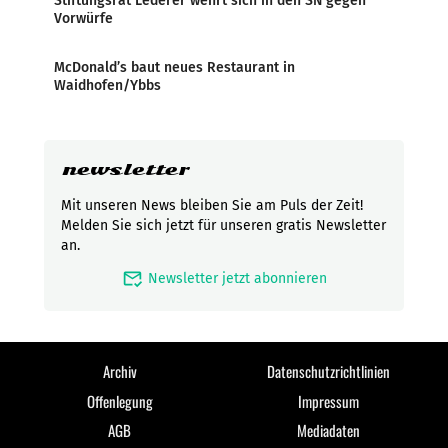
Stiftungsrat Lederer wehrt sich in den SN gegen
Vorwürfe
McDonald’s baut neues Restaurant in
Waidhofen/Ybbs
newsletter
Mit unseren News bleiben Sie am Puls der Zeit!
Melden Sie sich jetzt für unseren gratis Newsletter
an.
mark_email_read
Newsletter jetzt abonnieren
Archiv
Datenschutzrichtlinien
Offenlegung
Impressum
AGB
Mediadaten