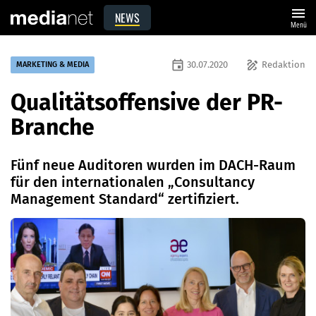
menu
NEWS
Menü
event
draw
30.07.2020
Redaktion
MARKETING & MEDIA
Qualitätsoffensive der PR-
Branche
Fünf neue Auditoren wurden im DACH-Raum
für den internationalen „Consultancy
Management Standard“ zertifiziert.