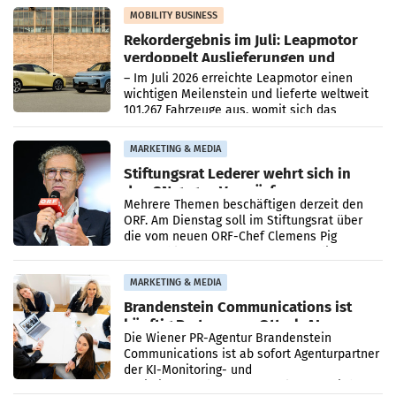
Bundeskartellanwalt
MOBILITY BUSINESS
Rekordergebnis im Juli: Leapmotor
verdoppelt Auslieferungen und
überschreitet die 100.000er-Marke
– Im Juli 2026 erreichte Leapmotor einen
wichtigen Meilenstein und lieferte weltweit
101.267 Fahrzeuge aus, womit sich das
Ergebnis gegenüber Juli 2025 mehr als
verdoppelte (+102
MARKETING & MEDIA
Stiftungsrat Lederer wehrt sich in
den SN gegen Vorwürfe
Mehrere Themen beschäftigen derzeit den
ORF. Am Dienstag soll im Stiftungsrat über
die vom neuen ORF-Chef Clemens Pig
vorgeschlagenen Besetzungen für die
Direktionen abgestimmt werden.
MARKETING & MEDIA
Brandenstein Communications ist
künftig Partner von OtterlyAI
Die Wiener PR-Agentur Brandenstein
Communications ist ab sofort Agenturpartner
der KI-Monitoring- und
Optimierungsplattform OtterlyAI. Damit baut