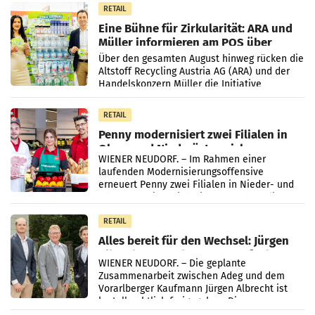
RETAIL
Eine Bühne für Zirkularität: ARA und
Müller informieren am POS über
Kreislauffähigkeit
Über den gesamten August hinweg rücken die
Altstoff Recycling Austria AG (ARA) und der
Handelskonzern Müller die Initiative
„Kreislauf-Helden“ in allen österreichischen
Müller-Filialen
RETAIL
Penny modernisiert zwei Filialen in
Ober- und Niederösterreich
WIENER NEUDORF. – Im Rahmen einer
laufenden Modernisierungsoffensive
erneuert Penny zwei Filialen in Nieder- und
Oberösterreich. Die beiden Standorte liegen
in Haag sowie im rund
RETAIL
Alles bereit für den Wechsel: Jürgen
Albrecht setzt ab 1.1.2027 auf Adeg
WIENER NEUDORF. – Die geplante
Zusammenarbeit zwischen Adeg und dem
Vorarlberger Kaufmann Jürgen Albrecht ist
kartellrechtlich freigegeben: Die
Bundeswettbewerbsbehörde und der