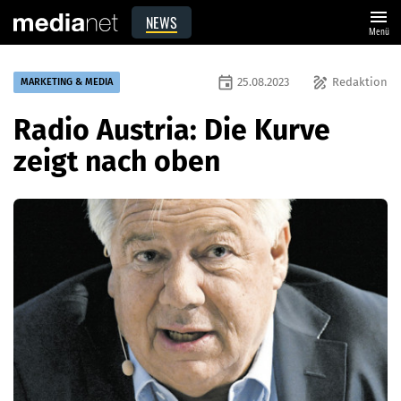
menu
NEWS
Menü
event
draw
25.08.2023
Redaktion
MARKETING & MEDIA
Radio Austria: Die Kurve
zeigt nach oben