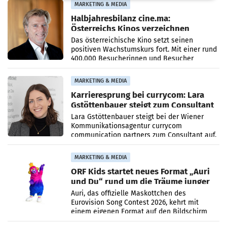
MARKETING & MEDIA
Halbjahresbilanz cine.ma:
Österreichs Kinos verzeichnen
400.000 Besucher mehr
Das österreichische Kino setzt seinen
positiven Wachstumskurs fort. Mit einer rund
400.000 Besucherinnen und Besucher
höheren Nettoreichweite im ersten Halbjahr
2026 gegenüber dem
MARKETING & MEDIA
Karrieresprung bei currycom: Lara
Gstöttenbauer steigt zum Consultant
auf
Lara Gstöttenbauer steigt bei der Wiener
Kommunikationsagentur currycom
communication partners zum Consultant auf.
Die 27-jährige Beraterin betreut Kundinnen
und Kunden in den Bereichen
MARKETING & MEDIA
ORF Kids startet neues Format „Auri
und Du“ rund um die Träume junger
Menschen
Auri, das offizielle Maskottchen des
Eurovision Song Contest 2026, kehrt mit
einem eigenen Format auf den Bildschirm
zurück. In der neuen Sendung „Auri und Du“