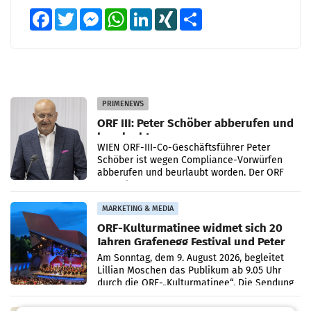
Facebook
Twitter
Messenger
WhatsApp
LinkedIn
XING
Teilen
PRIMENEWS
ORF III: Peter Schöber abberufen und
beurlaubt
WIEN ORF-III-Co-Geschäftsführer Peter
Schöber ist wegen Compliance-Vorwürfen
abberufen und beurlaubt worden. Der ORF
bestätigte gegenüber der APA entsprechende
Medienberichte.
MARKETING & MEDIA
ORF-Kulturmatinee widmet sich 20
Jahren Grafenegg Festival und Peter
Simonischek
Am Sonntag, dem 9. August 2026, begleitet
Lillian Moschen das Publikum ab 9.05 Uhr
durch die ORF-„Kulturmatinee“. Die Sendung
startet mit der Dokumentation „20 Jahre
Grafenegg