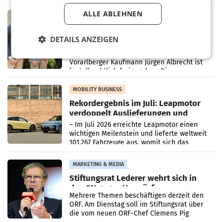
in Haag sowie im rund
ALLE ABLEHNEN
RETAIL
Alles bereit für den Wechsel: Jürgen
Albrecht setzt ab 1.1.2027 auf Adeg
DETAILS ANZEIGEN
WIENER NEUDORF. – Die geplante
Zusammenarbeit zwischen Adeg und dem
Vorarlberger Kaufmann Jürgen Albrecht ist
kartellrechtlich freigegeben: Die
Bundeswettbewerbsbehörde und der
Bundeskartellanwalt
MOBILITY BUSINESS
Rekordergebnis im Juli: Leapmotor
verdoppelt Auslieferungen und
überschreitet die 100.000er-Marke
– Im Juli 2026 erreichte Leapmotor einen
wichtigen Meilenstein und lieferte weltweit
101.267 Fahrzeuge aus, womit sich das
Ergebnis gegenüber Juli 2025 mehr als
verdoppelte (+102
MARKETING & MEDIA
Stiftungsrat Lederer wehrt sich in
den SN gegen Vorwürfe
Mehrere Themen beschäftigen derzeit den
ORF. Am Dienstag soll im Stiftungsrat über
die vom neuen ORF-Chef Clemens Pig