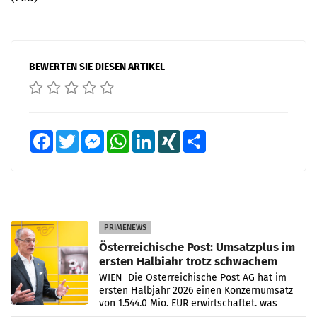
BEWERTEN SIE DIESEN ARTIKEL
Facebook
Twitter
Messenger
WhatsApp
LinkedIn
XING
Teilen
PRIMENEWS
Österreichische Post: Umsatzplus im
ersten Halbjahr trotz schwachem
Briefgeschäft
WIEN Die Österreichische Post AG hat im
ersten Halbjahr 2026 einen Konzernumsatz
von 1.544,0 Mio. EUR erwirtschaftet, was
einem Plus von 3,8 Prozent gegenüber dem