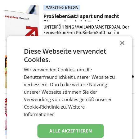
Vergleichszeitraum
MARKETING & MEDIA
ProSiebenSat.1 spart und macht
überraschend viel Gewinn
UNTERFÖHRING/MAILAND/AMSTERDAM. Der
Fernsehkonzern ProSiebenSat.1 hat im
Frühjahr dank Kostensenkungen operativ
×
wieder Gewinn gemacht und die
Diese Webseite verwendet
Markterwartung deutlich übertroffen.
RETAIL
Cookies.
Eine Bühne für Zirkularität: ARA und
Müller informieren am POS über
Wir verwenden Cookies, um die
Kreislauffähigkeit
Benutzerfreundlichkeit unserer Website zu
Über den gesamten August hinweg rücken die
Altstoff Recycling Austria AG (ARA) und der
verbessern. Durch die weitere Nutzung
Handelskonzern Müller die Initiative
unserer Webseite stimmen Sie der
„Kreislauf-Helden“ in allen österreichischen
Verwendung von Cookies gemäß unserer
Müller-Filialen
RETAIL
Cookie-Richtlinie zu.
Weitere
Penny modernisiert zwei Filialen in
Informationen
Ober- und Niederösterreich
WIENER NEUDORF. – Im Rahmen einer
laufenden Modernisierungsoffensive
ALLE AKZEPTIEREN
erneuert Penny zwei Filialen in Nieder- und
Oberösterreich. Die beiden Standorte liegen