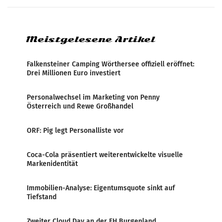
systematische Nachrichten-Manipulation und
Zensur bei der Agentur während der Zeit
Meistgelesene Artikel
Falkensteiner Camping Wörthersee offiziell eröffnet:
Drei Millionen Euro investiert
Personalwechsel im Marketing von Penny
Österreich und Rewe Großhandel
ORF: Pig legt Personalliste vor
Coca-Cola präsentiert weiterentwickelte visuelle
Markenidentität
Immobilien-Analyse: Eigentumsquote sinkt auf
Tiefstand
Zweiter Cloud Day an der FH Burgenland