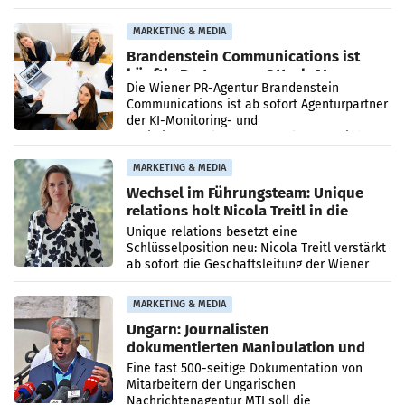
vorgeschlagenen Besetzungen für die
Direktionen abgestimmt werden.
MARKETING & MEDIA
Brandenstein Communications ist
künftig Partner von OtterlyAI
Die Wiener PR-Agentur Brandenstein
Communications ist ab sofort Agenturpartner
der KI-Monitoring- und
Optimierungsplattform OtterlyAI. Damit baut
die Agentur ihr Leistungsportfolio
MARKETING & MEDIA
Wechsel im Führungsteam: Unique
relations holt Nicola Treitl in die
Geschäftsleitung
Unique relations besetzt eine
Schlüsselposition neu: Nicola Treitl verstärkt
ab sofort die Geschäftsleitung der Wiener
PR-Agentur an der Seite von Josef Kalina und
Anna Kalina-Mahr.
MARKETING & MEDIA
Ungarn: Journalisten
dokumentierten Manipulation und
Zensur
Eine fast 500-seitige Dokumentation von
Mitarbeitern der Ungarischen
Nachrichtenagentur MTI soll die