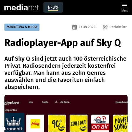
menu
NEWS
Menü
event
draw
23.08.2022
Redaktion
MARKETING & MEDIA
Radioplayer-App auf Sky Q
Auf Sky Q sind jetzt auch 100 österreichische
Privat-Radiosendern jederzeit kostenfrei
verfügbar. Man kann aus zehn Genres
auswählen und die Favoriten einfach
abspeichern.