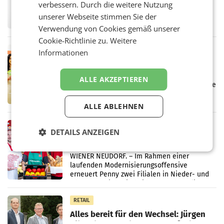
verbessern. Durch die weitere Nutzung
UNTERFÖHRING/MAILAND/AMSTERDAM. Der
Fernsehkonzern ProSiebenSat.1 hat im
unserer Webseite stimmen Sie der
Frühjahr dank Kostensenkungen operativ
Verwendung von Cookies gemäß unserer
wieder Gewinn gemacht und die
Cookie-Richtlinie zu.
Weitere
Markterwartung deutlich übertroffen.
RETAIL
Informationen
Eine Bühne für Zirkularität: ARA und
Müller informieren am POS über
ALLE AKZEPTIEREN
Kreislauffähigkeit
Über den gesamten August hinweg rücken die
Altstoff Recycling Austria AG (ARA) und der
Handelskonzern Müller die Initiative
ALLE ABLEHNEN
„Kreislauf-Helden“ in allen österreichischen
Müller-Filialen
RETAIL
DETAILS ANZEIGEN
Penny modernisiert zwei Filialen in
Ober- und Niederösterreich
WIENER NEUDORF. – Im Rahmen einer
laufenden Modernisierungsoffensive
erneuert Penny zwei Filialen in Nieder- und
Oberösterreich. Die beiden Standorte liegen
in Haag sowie im rund
RETAIL
Alles bereit für den Wechsel: Jürgen