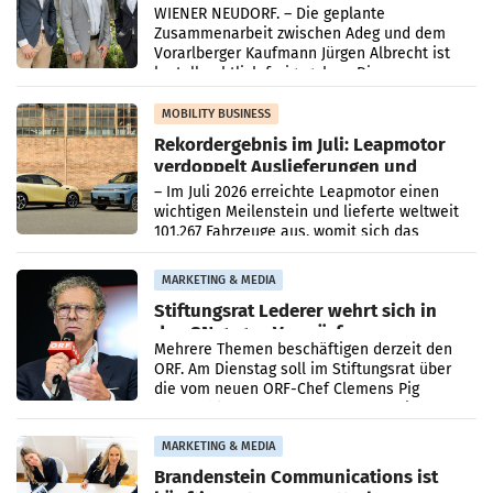
Albrecht setzt ab 1.1.2027 auf Adeg
WIENER NEUDORF. – Die geplante
Zusammenarbeit zwischen Adeg und dem
Vorarlberger Kaufmann Jürgen Albrecht ist
kartellrechtlich freigegeben: Die
Bundeswettbewerbsbehörde und der
Bundeskartellanwalt
MOBILITY BUSINESS
Rekordergebnis im Juli: Leapmotor
verdoppelt Auslieferungen und
überschreitet die 100.000er-Marke
– Im Juli 2026 erreichte Leapmotor einen
wichtigen Meilenstein und lieferte weltweit
101.267 Fahrzeuge aus, womit sich das
Ergebnis gegenüber Juli 2025 mehr als
verdoppelte (+102
MARKETING & MEDIA
Stiftungsrat Lederer wehrt sich in
den SN gegen Vorwürfe
Mehrere Themen beschäftigen derzeit den
ORF. Am Dienstag soll im Stiftungsrat über
die vom neuen ORF-Chef Clemens Pig
vorgeschlagenen Besetzungen für die
Direktionen abgestimmt werden.
MARKETING & MEDIA
Brandenstein Communications ist