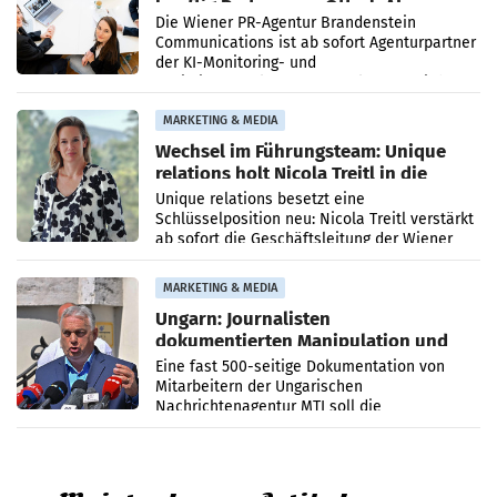
künftig Partner von OtterlyAI
Die Wiener PR-Agentur Brandenstein
Communications ist ab sofort Agenturpartner
der KI-Monitoring- und
Optimierungsplattform OtterlyAI. Damit baut
die Agentur ihr Leistungsportfolio
MARKETING & MEDIA
Wechsel im Führungsteam: Unique
relations holt Nicola Treitl in die
Geschäftsleitung
Unique relations besetzt eine
Schlüsselposition neu: Nicola Treitl verstärkt
ab sofort die Geschäftsleitung der Wiener
PR-Agentur an der Seite von Josef Kalina und
Anna Kalina-Mahr.
MARKETING & MEDIA
Ungarn: Journalisten
dokumentierten Manipulation und
Zensur
Eine fast 500-seitige Dokumentation von
Mitarbeitern der Ungarischen
Nachrichtenagentur MTI soll die
systematische Nachrichten-Manipulation und
Zensur bei der Agentur während der Zeit