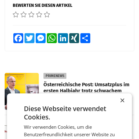
BEWERTEN SIE DIESEN ARTIKEL
Facebook
Twitter
Messenger
WhatsApp
LinkedIn
XING
Teilen
PRIMENEWS
Österreichische Post: Umsatzplus im
ersten Halbjahr trotz schwachem
Briefgeschäft
WIEN Die Österreichische Post AG hat im
×
ersten Halbjahr 2026 einen Konzernumsatz
Diese Webseite verwendet
von 1.544,0 Mio. EUR erwirtschaftet, was
einem Plus von 3,8 Prozent gegenüber dem
Cookies.
Vergleichszeitraum
MARKETING & MEDIA
Wir verwenden Cookies, um die
ProSiebenSat.1 spart und macht
Benutzerfreundlichkeit unserer Website zu
überraschend viel Gewinn