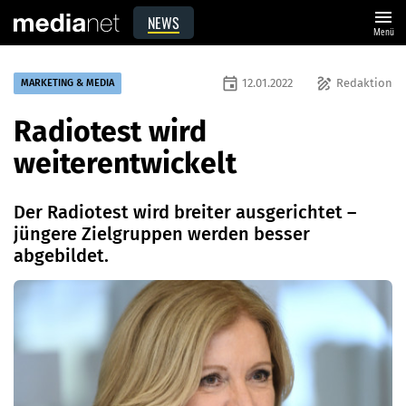
menu
NEWS
Menü
event
draw
12.01.2022
Redaktion
MARKETING & MEDIA
Radiotest wird
weiterentwickelt
Der Radiotest wird breiter ausgerichtet –
jüngere Zielgruppen werden besser
abgebildet.