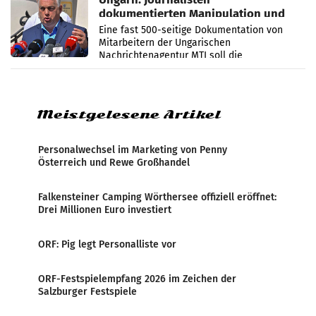
dokumentierten Manipulation und
Zensur
Eine fast 500-seitige Dokumentation von
Mitarbeitern der Ungarischen
Nachrichtenagentur MTI soll die
systematische Nachrichten-Manipulation und
Zensur bei der Agentur während der Zeit
Meistgelesene Artikel
Personalwechsel im Marketing von Penny
Österreich und Rewe Großhandel
Falkensteiner Camping Wörthersee offiziell eröffnet:
Drei Millionen Euro investiert
ORF: Pig legt Personalliste vor
ORF-Festspielempfang 2026 im Zeichen der
Salzburger Festspiele