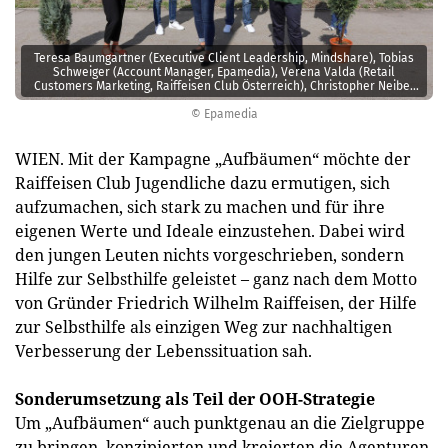
Teresa Baumgartner (Executive Client Leadership, Mindshare), Tobias
Schweiger (Account Manager, Epamedia), Verena Valda (Retail
Customers Marketing, Raiffeisen Club Österreich), Christopher Neiber
(Retail Customers Marketing, Raiffeisen Club Österreich).
© Epamedia
WIEN. Mit der Kampagne „Aufbäumen“ möchte der
Raiffeisen Club Jugendliche dazu ermutigen, sich
aufzumachen, sich stark zu machen und für ihre
eigenen Werte und Ideale einzustehen. Dabei wird
den jungen Leuten nichts vorgeschrieben, sondern
Hilfe zur Selbsthilfe geleistet – ganz nach dem Motto
von Gründer Friedrich Wilhelm Raiffeisen, der Hilfe
zur Selbsthilfe als einzigen Weg zur nachhaltigen
Verbesserung der Lebenssituation sah.
Sonderumsetzung als Teil der OOH-Strategie
Um „Aufbäumen“ auch punktgenau an die Zielgruppe
zu bringen, konzipierten und kreierten die Agenturen