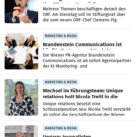
den SN gegen Vorwürfe
Mehrere Themen beschäftigen derzeit den
ORF. Am Dienstag soll im Stiftungsrat über
die vom neuen ORF-Chef Clemens Pig
vorgeschlagenen Besetzungen für die
Direktionen abgestimmt werden.
MARKETING & MEDIA
Brandenstein Communications ist
künftig Partner von OtterlyAI
Die Wiener PR-Agentur Brandenstein
Communications ist ab sofort Agenturpartner
der KI-Monitoring- und
Optimierungsplattform OtterlyAI. Damit baut
die Agentur ihr Leistungsportfolio
MARKETING & MEDIA
Wechsel im Führungsteam: Unique
relations holt Nicola Treitl in die
Geschäftsleitung
Unique relations besetzt eine
Schlüsselposition neu: Nicola Treitl verstärkt
ab sofort die Geschäftsleitung der Wiener
PR-Agentur an der Seite von Josef Kalina und
Anna Kalina-Mahr.
MARKETING & MEDIA
Ungarn: Journalisten