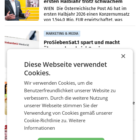
ersten Halbjahr trotz schwachem
Briefgeschäft
WIEN Die Österreichische Post AG hat im
ersten Halbjahr 2026 einen Konzernumsatz
von 1.544,0 Mio. EUR erwirtschaftet, was
einem Plus von 3,8 Prozent gegenüber dem
Vergleichszeitraum
MARKETING & MEDIA
ProSiebenSat.1 spart und macht
überraschend viel Gewinn
UNTERFÖHRING/MAILAND/AMSTERDAM. Der
×
Fernsehkonzern ProSiebenSat.1 hat im
Diese Webseite verwendet
Frühjahr dank Kostensenkungen operativ
wieder Gewinn gemacht und die
Cookies.
Markterwartung deutlich übertroffen.
RETAIL
Wir verwenden Cookies, um die
Eine Bühne für Zirkularität: ARA und
Benutzerfreundlichkeit unserer Website zu
Müller informieren am POS über
verbessern. Durch die weitere Nutzung
Kreislauffähigkeit
Über den gesamten August hinweg rücken die
unserer Webseite stimmen Sie der
Altstoff Recycling Austria AG (ARA) und der
Verwendung von Cookies gemäß unserer
Handelskonzern Müller die Initiative
„Kreislauf-Helden“ in allen österreichischen
Cookie-Richtlinie zu.
Weitere
Müller-Filialen
Informationen
RETAIL
Penny modernisiert zwei Filialen in