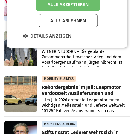
Ober- und Niederösterreich
ALLE AKZEPTIEREN
WIENER NEUDORF. – Im Rahmen einer
laufenden Modernisierungsoffensive
erneuert Penny zwei Filialen in Nieder- und
ALLE ABLEHNEN
Oberösterreich. Die beiden Standorte liegen
in Haag sowie im rund
RETAIL
DETAILS ANZEIGEN
Alles bereit für den Wechsel: Jürgen
Albrecht setzt ab 1.1.2027 auf Adeg
WIENER NEUDORF. – Die geplante
Zusammenarbeit zwischen Adeg und dem
Vorarlberger Kaufmann Jürgen Albrecht ist
kartellrechtlich freigegeben: Die
Bundeswettbewerbsbehörde und der
Bundeskartellanwalt
MOBILITY BUSINESS
Rekordergebnis im Juli: Leapmotor
verdoppelt Auslieferungen und
überschreitet die 100.000er-Marke
– Im Juli 2026 erreichte Leapmotor einen
wichtigen Meilenstein und lieferte weltweit
101.267 Fahrzeuge aus, womit sich das
Ergebnis gegenüber Juli 2025 mehr als
verdoppelte (+102
MARKETING & MEDIA
Stiftungsrat Lederer wehrt sich in