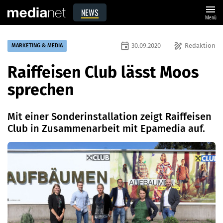
menu
NEWS
Menü
event
draw
30.09.2020
Redaktion
MARKETING & MEDIA
Raiffeisen Club lässt Moos
sprechen
Mit einer Sonderinstallation zeigt Raiffeisen
Club in Zusammenarbeit mit Epamedia auf.