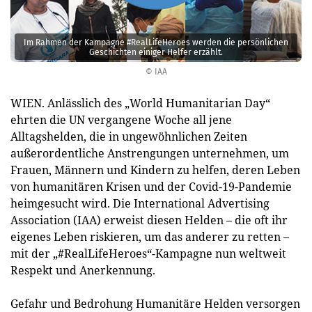
Im Rahmen der Kampagne #RealLifeHeroes werden die persönlichen
Geschichten einiger Helfer erzählt.
© IAA
WIEN. Anlässlich des „World Humanitarian Day“
ehrten die UN vergangene Woche all jene
Alltagshelden, die in ungewöhnlichen Zeiten
außerordentliche Anstrengungen unternehmen, um
Frauen, Männern und Kindern zu helfen, deren Leben
von humanitären Krisen und der Covid-19-Pandemie
heimgesucht wird. Die International Advertising
Association (IAA) erweist diesen Helden – die oft ihr
eigenes Leben riskieren, um das anderer zu retten –
mit der „#RealLifeHeroes“-Kampagne nun weltweit
Respekt und Anerkennung.
Gefahr und Bedrohung Humanitäre Helden versorgen