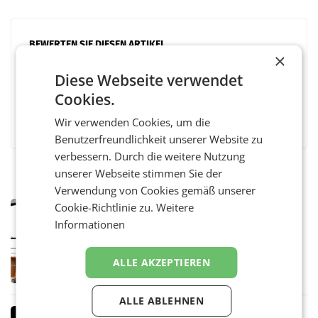
BEWERTEN SIE DIESEN ARTIKEL
×
Diese Webseite verwendet
Cookies.
Facebook
Twitter
Messenger
WhatsApp
LinkedIn
XING
Teilen
Wir verwenden Cookies, um die
Benutzerfreundlichkeit unserer Website zu
verbessern. Durch die weitere Nutzung
unserer Webseite stimmen Sie der
Verwendung von Cookies gemäß unserer
Cookie-Richtlinie zu.
Weitere
MARKETING & MEDIA
Informationen
Pilnacek-U-Ausschuss - Presserat
fordert sensible Berichterstattung
WIEN Der Presserat fordert Medienvertreter
ALLE AKZEPTIEREN
dazu auf, im U-Ausschuss zu den
Ermittlungen rund um das Ableben des Ex-
Sektionschefs im Justizministerium, Christian
ALLE ABLEHNEN
Pilnacek, auf sensible
MARKETING & MEDIA