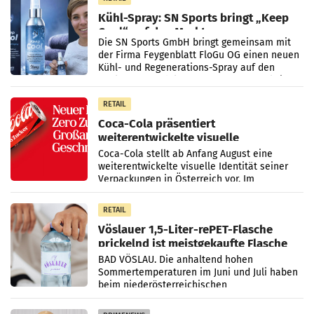
Kühl-Spray: SN Sports bringt „Keep
Cool“ auf den Markt
Die SN Sports GmbH bringt gemeinsam mit
der Firma Feygenblatt FloGu OG einen neuen
Kühl- und Regenerations-Spray auf den
Markt. Das Produkt namens „Keep Cool“ ist zu
100 Prozent
RETAIL
Coca-Cola präsentiert
weiterentwickelte visuelle
Markenidentität
Coca-Cola stellt ab Anfang August eine
weiterentwickelte visuelle Identität seiner
Verpackungen in Österreich vor. Im
Mittelpunkt des Redesigns stehen zentrale
Gestaltungselemente
RETAIL
Vöslauer 1,5-Liter-rePET-Flasche
prickelnd ist meistgekaufte Flasche
Österreichs
BAD VÖSLAU. Die anhaltend hohen
Sommertemperaturen im Juni und Juli haben
beim niederösterreichischen
Getränkehersteller Vöslauer zu deutlichen
Absatzzuwächsen geführt. Während