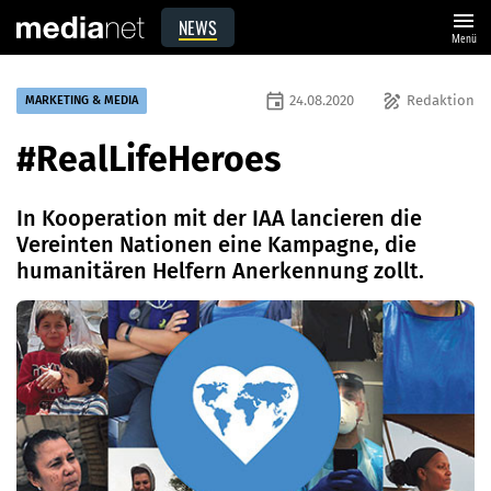
menu
NEWS
Menü
event
draw
24.08.2020
Redaktion
MARKETING & MEDIA
#RealLifeHeroes
In Kooperation mit der IAA lancieren die
Vereinten Nationen eine Kampagne, die
humanitären Helfern Anerkennung zollt.