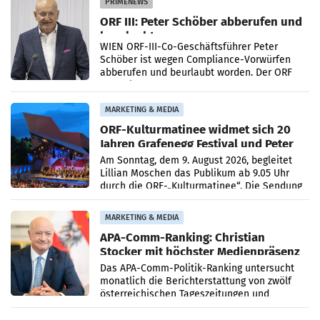
PRIMENEWS
ORF III: Peter Schöber abberufen und
beurlaubt
WIEN ORF-III-Co-Geschäftsführer Peter
Schöber ist wegen Compliance-Vorwürfen
abberufen und beurlaubt worden. Der ORF
bestätigte gegenüber der APA entsprechende
Medienberichte.
MARKETING & MEDIA
ORF-Kulturmatinee widmet sich 20
Jahren Grafenegg Festival und Peter
Simonischek
Am Sonntag, dem 9. August 2026, begleitet
Lillian Moschen das Publikum ab 9.05 Uhr
durch die ORF-„Kulturmatinee“. Die Sendung
startet mit der Dokumentation „20 Jahre
Grafenegg
MARKETING & MEDIA
APA-Comm-Ranking: Christian
Stocker mit höchster Medienpräsenz
im Juli
Das APA-Comm-Politik-Ranking untersucht
monatlich die Berichterstattung von zwölf
österreichischen Tageszeitungen und
analysiert, welche Politikerinnen und
Politiker Österreichs die