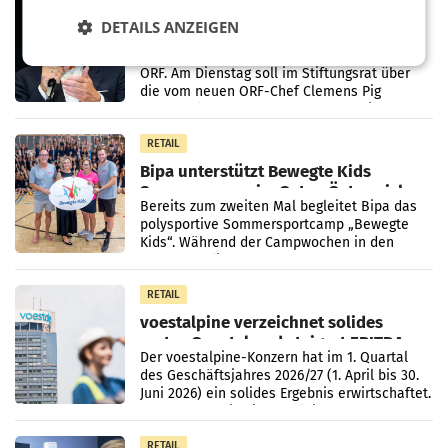
Stiftungsrat Lederer wehrt sich in
DETAILS ANZEIGEN
den SN gegen Vorwürfe
Mehrere Themen beschäftigen derzeit den
ORF. Am Dienstag soll im Stiftungsrat über
die vom neuen ORF-Chef Clemens Pig
vorgeschlagenen Besetzungen für die
Direktionen abgestimmt werden.
RETAIL
Bipa unterstützt Bewegte Kids
Sommercamps im Osten Österreichs
Bereits zum zweiten Mal begleitet Bipa das
polysportive Sommersportcamp „Bewegte
Kids“. Während der Campwochen in den
Monaten Juli und August versorgt das
Unternehmen Kinder sowie
RETAIL
voestalpine verzeichnet solides
erstes Quartal und steigert EBITDA
Der voestalpine-Konzern hat im 1. Quartal
des Geschäftsjahres 2026/27 (1. April bis 30.
Juni 2026) ein solides Ergebnis erwirtschaftet.
Der Umsatz stieg im Vergleich zur
Vorjahresperiode
RETAIL