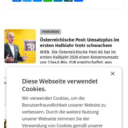
PRIMENEWS
Österreichische Post: Umsatzplus im
ersten Halbjahr trotz schwachem
Briefgeschäft
WIEN Die Österreichische Post AG hat im
ersten Halbjahr 2026 einen Konzernumsatz
von 1.544,0 Mio. EUR erwirtschaftet, was
einem Plus von 3,8 Prozent gegenüber dem
×
Vergleichszeitraum
MARKETING & MEDIA
Diese Webseite verwendet
ProSiebenSat.1 spart und macht
Cookies.
überraschend viel Gewinn
UNTERFÖHRING/MAILAND/AMSTERDAM. Der
Wir verwenden Cookies, um die
Fernsehkonzern ProSiebenSat.1 hat im
Frühjahr dank Kostensenkungen operativ
Benutzerfreundlichkeit unserer Website zu
wieder Gewinn gemacht und die
verbessern. Durch die weitere Nutzung
Markterwartung deutlich übertroffen.
unserer Webseite stimmen Sie der
RETAIL
Verwendung von Cookies gemäß unserer
Eine Bühne für Zirkularität: ARA und