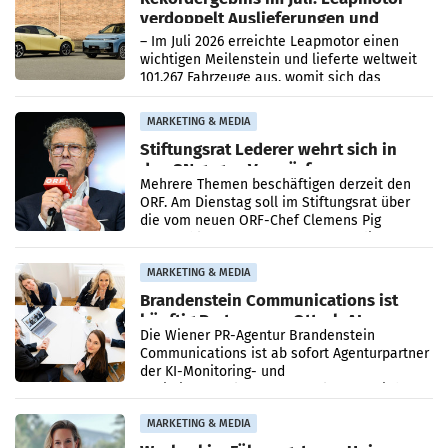
verdoppelt Auslieferungen und
überschreitet die 100.000er-Marke
– Im Juli 2026 erreichte Leapmotor einen
wichtigen Meilenstein und lieferte weltweit
101.267 Fahrzeuge aus, womit sich das
Ergebnis gegenüber Juli 2025 mehr als
verdoppelte (+102
MARKETING & MEDIA
Stiftungsrat Lederer wehrt sich in
den SN gegen Vorwürfe
Mehrere Themen beschäftigen derzeit den
ORF. Am Dienstag soll im Stiftungsrat über
die vom neuen ORF-Chef Clemens Pig
vorgeschlagenen Besetzungen für die
Direktionen abgestimmt werden.
MARKETING & MEDIA
Brandenstein Communications ist
künftig Partner von OtterlyAI
Die Wiener PR-Agentur Brandenstein
Communications ist ab sofort Agenturpartner
der KI-Monitoring- und
Optimierungsplattform OtterlyAI. Damit baut
die Agentur ihr Leistungsportfolio
MARKETING & MEDIA