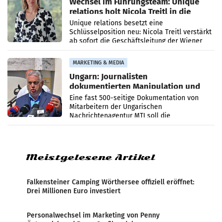
Wechsel im Führungsteam: Unique
relations holt Nicola Treitl in die
Geschäftsleitung
Unique relations besetzt eine
Schlüsselposition neu: Nicola Treitl verstärkt
ab sofort die Geschäftsleitung der Wiener
PR-Agentur an der Seite von Josef Kalina und
Anna Kalina-Mahr.
MARKETING & MEDIA
Ungarn: Journalisten
dokumentierten Manipulation und
Zensur
Eine fast 500-seitige Dokumentation von
Mitarbeitern der Ungarischen
Nachrichtenagentur MTI soll die
systematische Nachrichten-Manipulation und
Zensur bei der Agentur während der Zeit
Meistgelesene Artikel
Falkensteiner Camping Wörthersee offiziell eröffnet:
Drei Millionen Euro investiert
Personalwechsel im Marketing von Penny