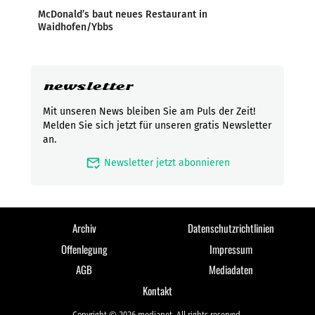
McDonald’s baut neues Restaurant in
Waidhofen/Ybbs
newsletter
Mit unseren News bleiben Sie am Puls der Zeit!
Melden Sie sich jetzt für unseren gratis Newsletter
an.
mark_email_read
Newsletter jetzt abonnieren
Archiv
Datenschutzrichtlinien
Offenlegung
Impressum
AGB
Mediadaten
Kontakt
Copyright © 2026 medianet. All rights reserved.