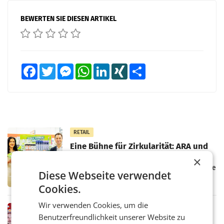
BEWERTEN SIE DIESEN ARTIKEL
Facebook
Twitter
Messenger
WhatsApp
LinkedIn
XING
Teilen
RETAIL
Eine Bühne für Zirkularität: ARA und
Müller informieren am POS über
×
Kreislauffähigkeit
Über den gesamten August hinweg rücken die
Diese Webseite verwendet
Altstoff Recycling Austria AG (ARA) und der
Handelskonzern Müller die Initiative
Cookies.
„Kreislauf-Helden“ in allen österreichischen
Müller-Filialen
Wir verwenden Cookies, um die
RETAIL
Benutzerfreundlichkeit unserer Website zu
Penny modernisiert zwei Filialen in