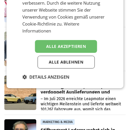
verbessern. Durch die weitere Nutzung
Ober- und Niederösterreich
WIENER NEUDORF. – Im Rahmen einer
unserer Webseite stimmen Sie der
laufenden Modernisierungsoffensive
Verwendung von Cookies gemäß unserer
erneuert Penny zwei Filialen in Nieder- und
Cookie-Richtlinie zu.
Weitere
Oberösterreich. Die beiden Standorte liegen
in Haag sowie im rund
Informationen
RETAIL
Alles bereit für den Wechsel: Jürgen
ALLE AKZEPTIEREN
Albrecht setzt ab 1.1.2027 auf Adeg
WIENER NEUDORF. – Die geplante
Zusammenarbeit zwischen Adeg und dem
ALLE ABLEHNEN
Vorarlberger Kaufmann Jürgen Albrecht ist
kartellrechtlich freigegeben: Die
Bundeswettbewerbsbehörde und der
DETAILS ANZEIGEN
Bundeskartellanwalt
MOBILITY BUSINESS
Rekordergebnis im Juli: Leapmotor
verdoppelt Auslieferungen und
überschreitet die 100.000er-Marke
– Im Juli 2026 erreichte Leapmotor einen
wichtigen Meilenstein und lieferte weltweit
101.267 Fahrzeuge aus, womit sich das
Ergebnis gegenüber Juli 2025 mehr als
verdoppelte (+102
MARKETING & MEDIA