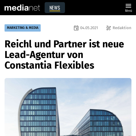
menu
NEWS
Menü
event
draw
04.05.2021
Redaktion
MARKETING & MEDIA
Reichl und Partner ist neue
Lead-Agentur von
Constantia Flexibles