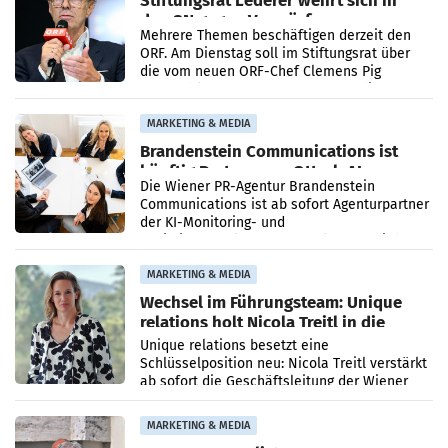
Stiftungsrat Lederer wehrt sich in
den SN gegen Vorwürfe
Mehrere Themen beschäftigen derzeit den
ORF. Am Dienstag soll im Stiftungsrat über
die vom neuen ORF-Chef Clemens Pig
vorgeschlagenen Besetzungen für die
Direktionen abgestimmt werden.
MARKETING & MEDIA
Brandenstein Communications ist
künftig Partner von OtterlyAI
Die Wiener PR-Agentur Brandenstein
Communications ist ab sofort Agenturpartner
der KI-Monitoring- und
Optimierungsplattform OtterlyAI. Damit baut
die Agentur ihr Leistungsportfolio
MARKETING & MEDIA
Wechsel im Führungsteam: Unique
relations holt Nicola Treitl in die
Geschäftsleitung
Unique relations besetzt eine
Schlüsselposition neu: Nicola Treitl verstärkt
ab sofort die Geschäftsleitung der Wiener
PR-Agentur an der Seite von Josef Kalina und
Anna Kalina-Mahr.
MARKETING & MEDIA