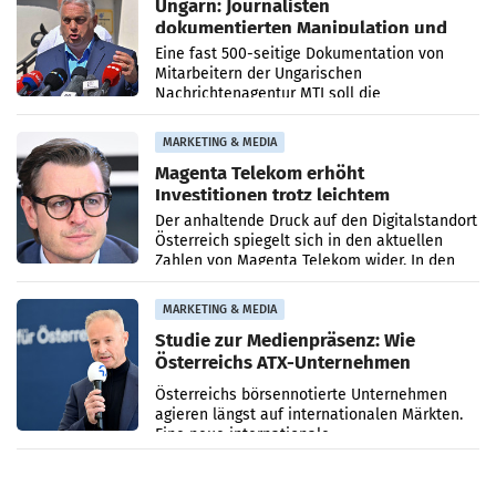
Ungarn: Journalisten
dokumentierten Manipulation und
Zensur
Eine fast 500-seitige Dokumentation von
Mitarbeitern der Ungarischen
Nachrichtenagentur MTI soll die
systematische Nachrichten-Manipulation und
Zensur bei der Agentur während der Zeit
MARKETING & MEDIA
Magenta Telekom erhöht
Investitionen trotz leichtem
Umsatzrückgang
Der anhaltende Druck auf den Digitalstandort
Österreich spiegelt sich in den aktuellen
Zahlen von Magenta Telekom wider. In den
ersten sechs Monaten des laufenden Jahres
verzeichnete
MARKETING & MEDIA
Studie zur Medienpräsenz: Wie
Österreichs ATX-Unternehmen
international wahrgenommen
Österreichs börsennotierte Unternehmen
werden
agieren längst auf internationalen Märkten.
Eine neue internationale
Medienresonanzanalyse untersucht die
weltweite Berichterstattung über