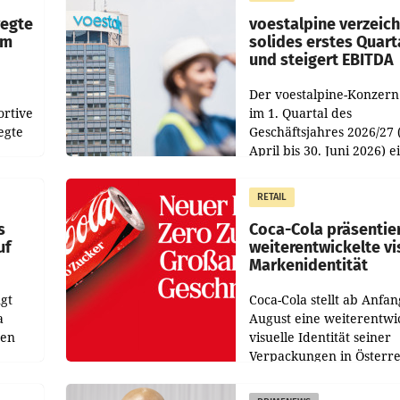
wegte
voestalpine verzeic
im
solides erstes Quart
und steigert EBITDA
Der voestalpine-Konzern
ortive
im 1. Quartal des
egte
Geschäftsjahres 2026/27 
April bis 30. Juni 2026) e
aten
solides Ergebnis erwirtsc
 das
Der Umsatz stieg im Verg
RETAIL
wie
zur Vorjahresperiode
s
Coca-Cola präsentie
uf
weiterentwickelte vi
Markenidentität
gt
Coca-Cola stellt ab Anfan
a
August eine weiterentwi
nen
visuelle Identität seiner
Verpackungen in Österre
 den
vor. Im Mittelpunkt des
ens
Redesigns stehen zentral