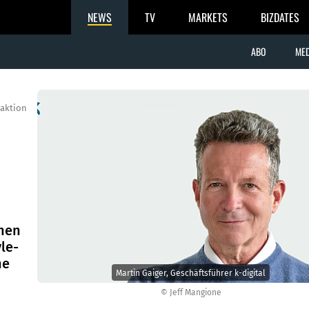
NEWS
TV
MARKETS
BIZDATES
ABO
MED
aktion
nnen
yle-
ne
Martin Gaiger, Geschäftsführer k-digital
© Jeff Mangione