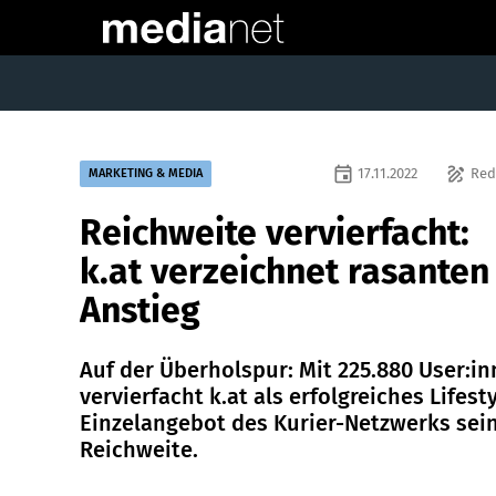
event
draw
17.11.2022
Red
MARKETING & MEDIA
Reichweite vervierfacht:
k.at verzeichnet rasanten
Anstieg
Auf der Überholspur: Mit 225.880 User:i
vervierfacht k.at als erfolgreiches Lifest
Einzelangebot des Kurier-Netzwerks sei
Reichweite.