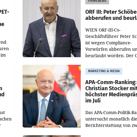
PRIMENEWS
ozent
Gestaltungselemente
PET-
ORF III: Peter Schöbe
abberufen und beur
he
WIEN ORF-III-Co-
Geschäftsführer Peter S
end
ist wegen Compliance-
uren
Vorwürfen abberufen u
eim
beurlaubt worden. Der 
bestätigte gegenüber de
uer zu
entsprechende
MARKETING & MEDIA
hsen
Medienberichte.
APA-Comm-Ranking:
n
Christian Stocker mi
nd
höchster Medienprä
im Juli
ust
Das APA-Comm-Politik-R
oschen
untersucht monatlich di
r
Berichterstattung von zw
österreichischen