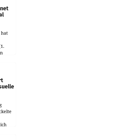
hnet
al
 hat
(1.
in
haftet.
leich
rt
suelle
g
ckelte
ich
e