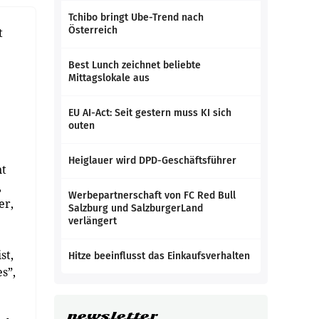
Tchibo bringt Ube-Trend nach
Österreich
t
Best Lunch zeichnet beliebte
Mittagslokale aus
EU AI-Act: Seit gestern muss KI sich
outen
Heiglauer wird DPD-Geschäftsführer
nt
,
Werbepartnerschaft von FC Red Bull
er,
Salzburg und SalzburgerLand
verlängert
st,
Hitze beeinflusst das Einkaufsverhalten
s”,
newsletter