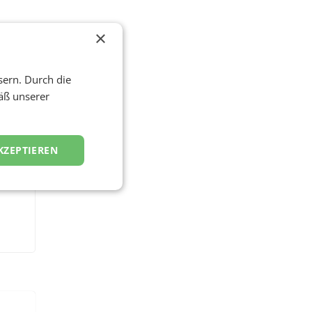
×
sern. Durch die
äß unserer
KZEPTIEREN