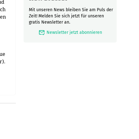
nd
ich
Mit unseren News bleiben Sie am Puls der
nen
Zeit! Melden Sie sich jetzt für unseren
gratis Newsletter an.
mark_email_read
Newsletter jetzt abonnieren
que
r).