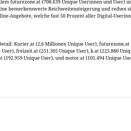
llem futurezone.at (708.639 Unique Userinnen und User) u
 eine bemerkenswerte Reichweitensteigerung und reihen s
nline-Angebote, welche fast 50 Prozent aller Digital-Userin
tail: Kurier.at (2,6 Millionen Unique User), futurezone.at
 User), freizeit.at (251.305 Unique User), k.at (225.880 Uni
.at (192.959 Unique User), und motor.at (105.494 Unique Use