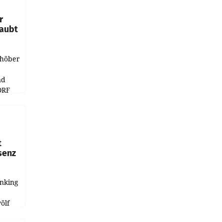
r
laubt
chöber
nd
ORF
r APA
t
senz
anking
e
ölf