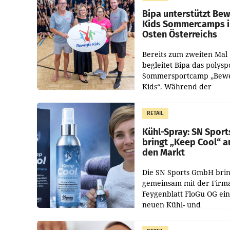
Bipa unterstützt Be
Kids Sommercamps 
Osten Österreichs
Bereits zum zweiten Mal
begleitet Bipa das polysp
Sommersportcamp „Bew
Kids“. Während der
Campwochen in den Mon
Juli und August versorgt
RETAIL
Unternehmen Kinder so
Kühl-Spray: SN Sport
bringt „Keep Cool“ a
den Markt
Die SN Sports GmbH brin
gemeinsam mit der Firm
Feygenblatt FloGu OG ei
neuen Kühl- und
Regenerations-Spray auf
Markt. Das Produkt nam