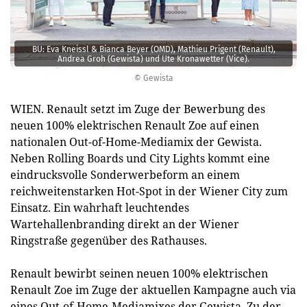
BU: Eva Kneissl & Bianca Beyer (OMD), Mathieu Prigent (Renault),
Andrea Groh (Gewista) und Ute Kronawetter (Vice).
© Gewista
WIEN. Renault setzt im Zuge der Bewerbung des
neuen 100% elektrischen Renault Zoe auf einen
nationalen Out-of-Home-Mediamix der Gewista.
Neben Rolling Boards und City Lights kommt eine
eindrucksvolle Sonderwerbeform an einem
reichweitenstarken Hot-Spot in der Wiener City zum
Einsatz. Ein wahrhaft leuchtendes
Wartehallenbranding direkt an der Wiener
Ringstraße gegenüber des Rathauses.
Renault bewirbt seinen neuen 100% elektrischen
Renault Zoe im Zuge der aktuellen Kampagne auch via
eines Out-of-Home-Mediamixes der Gewista. Zu der