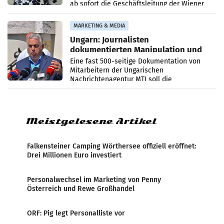
ab sofort die Geschäftsleitung der Wiener
PR-Agentur an der Seite von Josef Kalina und
Anna Kalina-Mahr.
MARKETING & MEDIA
Ungarn: Journalisten
dokumentierten Manipulation und
Zensur
Eine fast 500-seitige Dokumentation von
Mitarbeitern der Ungarischen
Nachrichtenagentur MTI soll die
systematische Nachrichten-Manipulation und
Zensur bei der Agentur während der Zeit
Meistgelesene Artikel
Falkensteiner Camping Wörthersee offiziell eröffnet:
Drei Millionen Euro investiert
Personalwechsel im Marketing von Penny
Österreich und Rewe Großhandel
ORF: Pig legt Personalliste vor