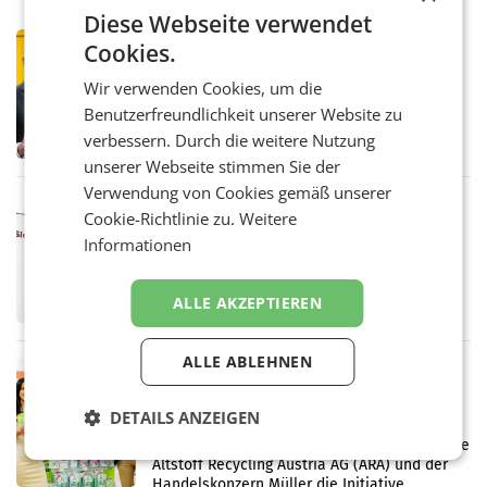
Diese Webseite verwendet
PRIMENEWS
Cookies.
Österreichische Post: Umsatzplus im
Wir verwenden Cookies, um die
ersten Halbjahr trotz schwachem
Briefgeschäft
Benutzerfreundlichkeit unserer Website zu
WIEN Die Österreichische Post AG hat im
ersten Halbjahr 2026 einen Konzernumsatz
verbessern. Durch die weitere Nutzung
von 1.544,0 Mio. EUR erwirtschaftet, was
unserer Webseite stimmen Sie der
einem Plus von 3,8 Prozent gegenüber dem
Verwendung von Cookies gemäß unserer
Vergleichszeitraum
MARKETING & MEDIA
Cookie-Richtlinie zu.
Weitere
ProSiebenSat.1 spart und macht
Informationen
überraschend viel Gewinn
UNTERFÖHRING/MAILAND/AMSTERDAM. Der
Fernsehkonzern ProSiebenSat.1 hat im
ALLE AKZEPTIEREN
Frühjahr dank Kostensenkungen operativ
wieder Gewinn gemacht und die
Markterwartung deutlich übertroffen.
ALLE ABLEHNEN
RETAIL
Eine Bühne für Zirkularität: ARA und
DETAILS ANZEIGEN
Müller informieren am POS über
Kreislauffähigkeit
Über den gesamten August hinweg rücken die
Altstoff Recycling Austria AG (ARA) und der
Handelskonzern Müller die Initiative