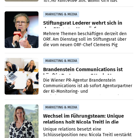
101.267 Fahrzeuge aus, womit sich das
Ergebnis gegenüber Juli 2025 mehr als
verdoppelte (+102
MARKETING & MEDIA
Stiftungsrat Lederer wehrt sich in
den SN gegen Vorwürfe
Mehrere Themen beschäftigen derzeit den
ORF. Am Dienstag soll im Stiftungsrat über
die vom neuen ORF-Chef Clemens Pig
vorgeschlagenen Besetzungen für die
Direktionen abgestimmt werden.
MARKETING & MEDIA
Brandenstein Communications ist
künftig Partner von OtterlyAI
Die Wiener PR-Agentur Brandenstein
Communications ist ab sofort Agenturpartner
der KI-Monitoring- und
Optimierungsplattform OtterlyAI. Damit baut
die Agentur ihr Leistungsportfolio
MARKETING & MEDIA
Wechsel im Führungsteam: Unique
relations holt Nicola Treitl in die
Geschäftsleitung
Unique relations besetzt eine
Schlüsselposition neu: Nicola Treitl verstärkt