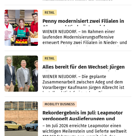
„Kreislauf-Helden“ in allen österreichischen
Müller-Filialen
RETAIL
Penny modernisiert zwei Filialen in
Ober- und Niederösterreich
WIENER NEUDORF. – Im Rahmen einer
laufenden Modernisierungsoffensive
erneuert Penny zwei Filialen in Nieder- und
Oberösterreich. Die beiden Standorte liegen
in Haag sowie im rund
RETAIL
Alles bereit für den Wechsel: Jürgen
Albrecht setzt ab 1.1.2027 auf Adeg
WIENER NEUDORF. – Die geplante
Zusammenarbeit zwischen Adeg und dem
Vorarlberger Kaufmann Jürgen Albrecht ist
kartellrechtlich freigegeben: Die
Bundeswettbewerbsbehörde und der
Bundeskartellanwalt
MOBILITY BUSINESS
Rekordergebnis im Juli: Leapmotor
verdoppelt Auslieferungen und
überschreitet die 100.000er-Marke
– Im Juli 2026 erreichte Leapmotor einen
wichtigen Meilenstein und lieferte weltweit