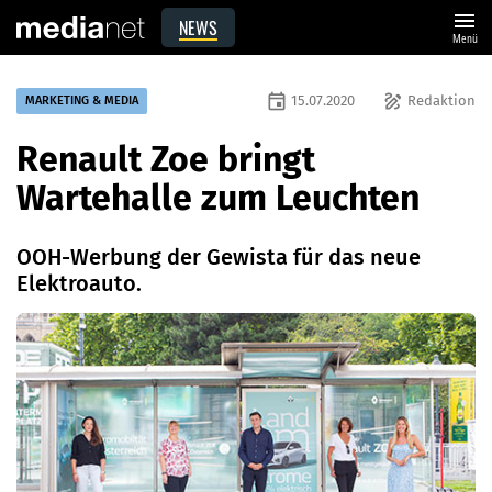
menu
NEWS
Menü
event
draw
15.07.2020
Redaktion
MARKETING & MEDIA
Renault Zoe bringt
Wartehalle zum Leuchten
OOH-Werbung der Gewista für das neue
Elektroauto.