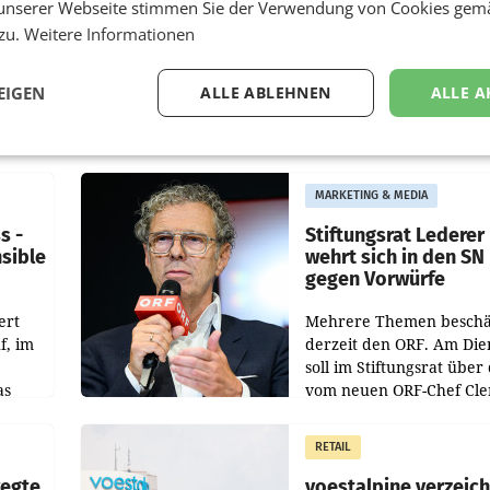
unserer Webseite stimmen Sie der Verwendung von Cookies gem
 zu.
Weitere Informationen
EIGEN
ALLE ABLEHNEN
ALLE A
MARKETING & MEDIA
s -
Stiftungsrat Lederer
nsible
wehrt sich in den SN
gegen Vorwürfe
ert
Mehrere Themen beschä
f, im
derzeit den ORF. Am Die
soll im Stiftungsrat über 
as
vom neuen ORF-Chef Cl
chefs
Pig vorgeschlagenen
istian
Besetzungen für die
RETAIL
Direktionen abgestimmt
werden.
wegte
voestalpine verzeic