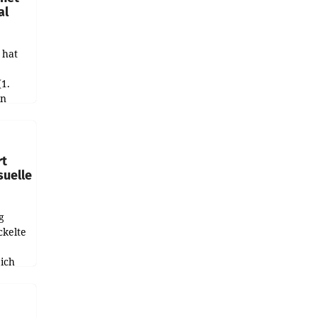
al
 hat
(1.
in
haftet.
leich
rt
suelle
g
ckelte
ich
e