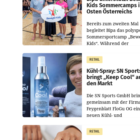
Kids Sommercamps 
Osten Österreichs
Bereits zum zweiten Mal
begleitet Bipa das polysp
Sommersportcamp „Bew
Kids“. Während der
Campwochen in den Mon
Juli und August versorgt
RETAIL
Unternehmen Kinder so
Kühl-Spray: SN Sport
bringt „Keep Cool“ a
den Markt
Die SN Sports GmbH brin
gemeinsam mit der Firm
Feygenblatt FloGu OG ei
neuen Kühl- und
Regenerations-Spray auf
Markt. Das Produkt nam
RETAIL
„Keep Cool“ ist zu 100 Pr