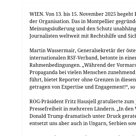
WIEN. Von 13. bis 15. November 2025 begeht R
der Organisation. Das in Montpellier gegründe
Meinungsäußerung und den Schutz unabhängig
Journalisten weltweit mit Rechtshilfe und Si
Martin Wassermair, Generalsekretär der öster
internationalen RSF-Verband, betonte in ein
Rahmenbedingungen. „Während der Vormarsc
Propaganda bei vielen Menschen zunehmend 
führt, bietet Reporter ohne Grenzen in diese
getragen von Expertise und Engagement!“, s
ROG-Präsident Fritz Hausjell gratulierte zum
Pressefreiheit in mehreren Ländern. „In den V
Donald Trump dramatisch unter Druck geraten
entsetzt uns aber auch in Ungarn, Serbien sow