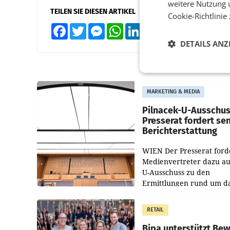
weitere Nutzung 
TEILEN SIE DIESEN ARTIKEL
Cookie-Richtlinie
Facebook
Twitter
Messenger
WhatsApp
LinkedIn
XING
Teilen
DETAILS ANZ
MARKETING & MEDIA
Pilnacek-U-Ausschus
Presserat fordert se
Berichterstattung
WIEN Der Presserat ford
Medienvertreter dazu au
U-Ausschuss zu den
Ermittlungen rund um d
Ableben des Ex-Sektions
im Justizministerium, Chr
RETAIL
Pilnacek, auf sensible
Bipa unterstützt Be