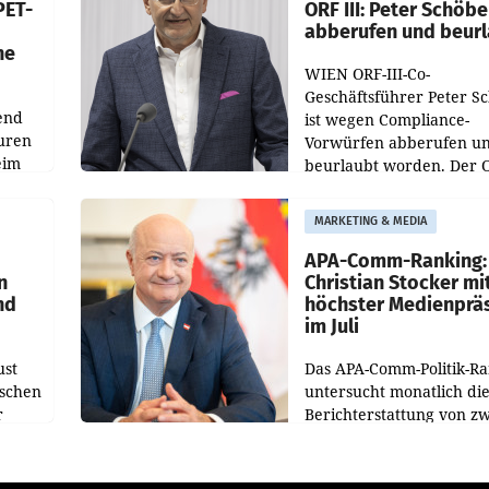
PET-
ORF III: Peter Schöbe
abberufen und beur
he
WIEN ORF-III-Co-
Geschäftsführer Peter S
end
ist wegen Compliance-
uren
Vorwürfen abberufen u
eim
beurlaubt worden. Der 
bestätigte gegenüber de
uer zu
entsprechende
MARKETING & MEDIA
hsen
Medienberichte.
APA-Comm-Ranking:
n
Christian Stocker mi
nd
höchster Medienprä
im Juli
ust
Das APA-Comm-Politik-R
oschen
untersucht monatlich di
r
Berichterstattung von zw
österreichischen
ndung
Tageszeitungen und anal
ation
welche Politikerinnen u