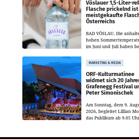
Vöslauer 1,5-Liter-re
Flasche prickelnd ist
meistgekaufte Flasc
Österreichs
BAD VÖSLAU. Die anhalt
hohen Sommertemperat
im Juni und Juli haben b
niederösterreichischen
Getränkehersteller Vösla
MARKETING & MEDIA
deutlichen Absatzzuwäc
geführt. Während
ORF-Kulturmatinee
widmet sich 20 Jahre
Grafenegg Festival u
Peter Simonischek
Am Sonntag, dem 9. Aug
2026, begleitet Lillian M
das Publikum ab 9.05 Uh
durch die ORF-
„Kulturmatinee“. Die Se
startet mit der Dokument