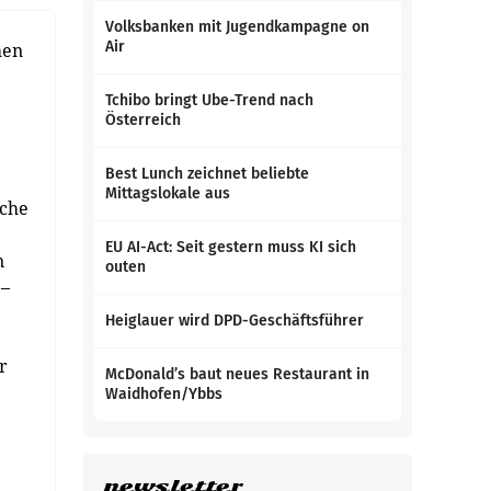
Volksbanken mit Jugendkampagne on
Air
hen
Tchibo bringt Ube-Trend nach
Österreich
Best Lunch zeichnet beliebte
Mittagslokale aus
sche
EU AI-Act: Seit gestern muss KI sich
n
outen
 –
Heiglauer wird DPD-Geschäftsführer
r
McDonald’s baut neues Restaurant in
Waidhofen/Ybbs
newsletter