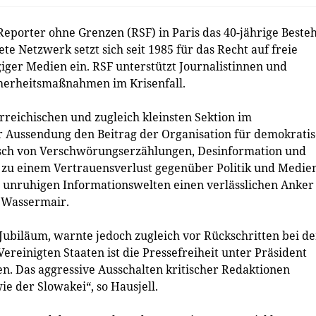
eporter ohne Grenzen (RSF) in Paris das 40-jährige Beste
te Netzwerk setzt sich seit 1985 für das Recht auf freie
er Medien ein. RSF unterstützt Journalistinnen und
cherheitsmaßnahmen im Krisenfall.
reichischen und zugleich kleinsten Sektion im
er Aussendung den Beitrag der Organisation für demokrati
h von Verschwörungserzählungen, Desinformation und
zu einem Vertrauensverlust gegenüber Politik und Medie
n unruhigen Informationswelten einen verlässlichen Anker
o Wassermair.
 Jubiläum, warnte jedoch zugleich vor Rückschritten bei de
ereinigten Staaten ist die Pressefreiheit unter Präsident
. Das aggressive Ausschalten kritischer Redaktionen
ie der Slowakei“, so Hausjell.