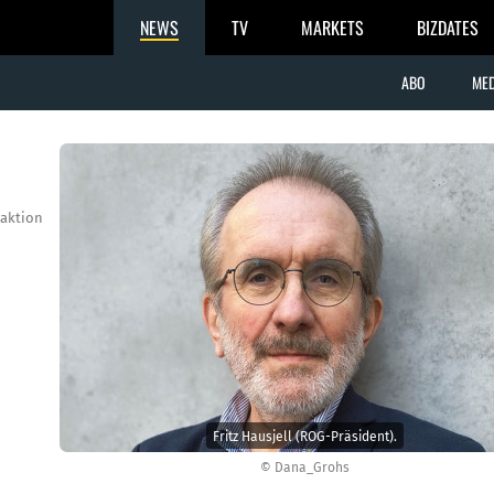
NEWS
TV
MARKETS
BIZDATES
ABO
MED
aktion
Fritz Hausjell (ROG-Präsident).
© Dana_Grohs