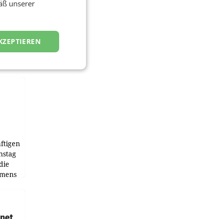
äß unserer
KZEPTIEREN
ftigen
nstag
die
emens
hnet