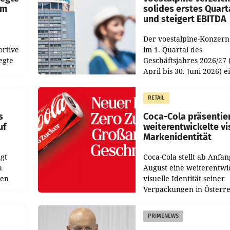
im
solides erstes Quart
und steigert EBITDA
Der voestalpine-Konzern
ortive
im 1. Quartal des
egte
Geschäftsjahres 2026/27 
April bis 30. Juni 2026) e
aten
solides Ergebnis erwirtsc
 das
Der Umsatz stieg im Verg
RETAIL
wie
zur Vorjahresperiode
s
Coca-Cola präsentie
uf
weiterentwickelte vi
Markenidentität
gt
Coca-Cola stellt ab Anfan
a
August eine weiterentwi
nen
visuelle Identität seiner
Verpackungen in Österre
 den
vor. Im Mittelpunkt des
ens
Redesigns stehen zentral
PRIMENEWS
ozent
Gestaltungselemente