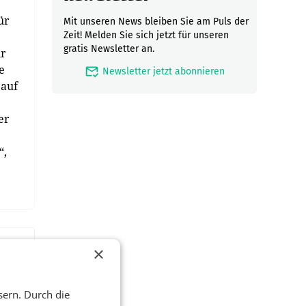
ür
Mit unseren News bleiben Sie am Puls der
Zeit! Melden Sie sich jetzt für unseren
gratis Newsletter an.
ir
e
mark_email_read
Newsletter jetzt abonnieren
 auf
er
“,
×
sern. Durch die