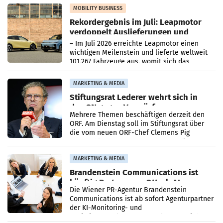
Bundeskartellanwalt
MOBILITY BUSINESS
Rekordergebnis im Juli: Leapmotor
verdoppelt Auslieferungen und
überschreitet die 100.000er-Marke
– Im Juli 2026 erreichte Leapmotor einen
wichtigen Meilenstein und lieferte weltweit
101.267 Fahrzeuge aus, womit sich das
Ergebnis gegenüber Juli 2025 mehr als
verdoppelte (+102
MARKETING & MEDIA
Stiftungsrat Lederer wehrt sich in
den SN gegen Vorwürfe
Mehrere Themen beschäftigen derzeit den
ORF. Am Dienstag soll im Stiftungsrat über
die vom neuen ORF-Chef Clemens Pig
vorgeschlagenen Besetzungen für die
Direktionen abgestimmt werden.
MARKETING & MEDIA
Brandenstein Communications ist
künftig Partner von OtterlyAI
Die Wiener PR-Agentur Brandenstein
Communications ist ab sofort Agenturpartner
der KI-Monitoring- und
Optimierungsplattform OtterlyAI. Damit baut