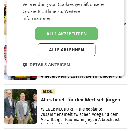
Verwendung von Cookies gemäß unserer
RETAIL
Cookie-Richtlinie zu.
Weitere
Eine Bühne für Zirkularität: ARA und
Müller informieren am POS über
Informationen
Kreislauffähigkeit
Über den gesamten August hinweg rücken die
Altstoff Recycling Austria AG (ARA) und der
ALLE AKZEPTIEREN
Handelskonzern Müller die Initiative
„Kreislauf-Helden“ in allen österreichischen
Müller-Filialen
RETAIL
ALLE ABLEHNEN
Penny modernisiert zwei Filialen in
Ober- und Niederösterreich
DETAILS ANZEIGEN
WIENER NEUDORF. – Im Rahmen einer
laufenden Modernisierungsoffensive
erneuert Penny zwei Filialen in Nieder- und
Oberösterreich. Die beiden Standorte liegen
in Haag sowie im rund
RETAIL
Alles bereit für den Wechsel: Jürgen
Albrecht setzt ab 1.1.2027 auf Adeg
WIENER NEUDORF. – Die geplante
Zusammenarbeit zwischen Adeg und dem
Vorarlberger Kaufmann Jürgen Albrecht ist
kartellrechtlich freigegeben: Die
Bundeswettbewerbsbehörde und der