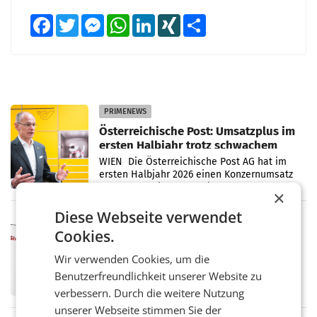
Facebook
Twitter
Messenger
WhatsApp
LinkedIn
XING
Teilen
PRIMENEWS
Österreichische Post: Umsatzplus im
ersten Halbjahr trotz schwachem
Briefgeschäft
WIEN Die Österreichische Post AG hat im
ersten Halbjahr 2026 einen Konzernumsatz
von 1.544,0 Mio. EUR erwirtschaftet, was
×
einem Plus von 3,8 Prozent gegenüber dem
Vergleichszeitraum
Diese Webseite verwendet
MARKETING & MEDIA
Cookies.
ProSiebenSat.1 spart und macht
überraschend viel Gewinn
Wir verwenden Cookies, um die
UNTERFÖHRING/MAILAND/AMSTERDAM. Der
Benutzerfreundlichkeit unserer Website zu
Fernsehkonzern ProSiebenSat.1 hat im
Frühjahr dank Kostensenkungen operativ
verbessern. Durch die weitere Nutzung
wieder Gewinn gemacht und die
unserer Webseite stimmen Sie der
Markterwartung deutlich übertroffen.