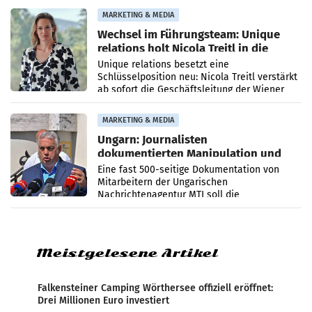
die Agentur ihr Leistungsportfolio
MARKETING & MEDIA
Wechsel im Führungsteam: Unique
relations holt Nicola Treitl in die
Geschäftsleitung
Unique relations besetzt eine
Schlüsselposition neu: Nicola Treitl verstärkt
ab sofort die Geschäftsleitung der Wiener
PR-Agentur an der Seite von Josef Kalina und
Anna Kalina-Mahr.
MARKETING & MEDIA
Ungarn: Journalisten
dokumentierten Manipulation und
Zensur
Eine fast 500-seitige Dokumentation von
Mitarbeitern der Ungarischen
Nachrichtenagentur MTI soll die
systematische Nachrichten-Manipulation und
Zensur bei der Agentur während der Zeit
Meistgelesene Artikel
Falkensteiner Camping Wörthersee offiziell eröffnet:
Drei Millionen Euro investiert