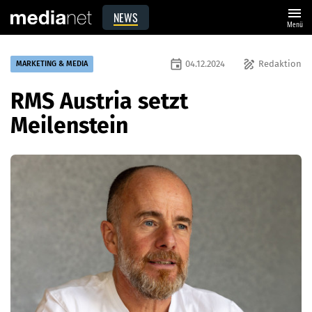
menu
NEWS
Menü
event
draw
04.12.2024
Redaktion
MARKETING & MEDIA
RMS Austria setzt
Meilenstein