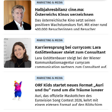
MARKETING & MEDIA
Halbjahresbilanz cine.ma:
Österreichs Kinos verzeichnen
400.000 Besucher mehr
Das österreichische Kino setzt seinen
positiven Wachstumskurs fort. Mit einer rund
400.000 Besucherinnen und Besucher
höheren Nettoreichweite im ersten Halbjahr
2026 gegenüber dem
MARKETING & MEDIA
Karrieresprung bei currycom: Lara
Gstöttenbauer steigt zum Consultant
auf
Lara Gstöttenbauer steigt bei der Wiener
Kommunikationsagentur currycom
communication partners zum Consultant auf.
Die 27-jährige Beraterin betreut Kundinnen
und Kunden in den Bereichen
MARKETING & MEDIA
ORF Kids startet neues Format „Auri
und Du“ rund um die Träume junger
Menschen
Auri, das offizielle Maskottchen des
Eurovision Song Contest 2026, kehrt mit
einem eigenen Format auf den Bildschirm
zurück. In der neuen Sendung „Auri und Du“