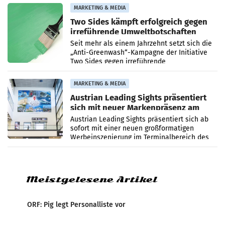
bei ORF Kids steht
MARKETING & MEDIA
Two Sides kämpft erfolgreich gegen
irreführende Umweltbotschaften
beim Papiereinsatz
Seit mehr als einem Jahrzehnt setzt sich die
„Anti-Greenwash“-Kampagne der Initiative
Two Sides gegen irreführende
Umweltaussagen bei Papierkommunikation
und papierbasierten Verpackungen
MARKETING & MEDIA
Austrian Leading Sights präsentiert
sich mit neuer Markenpräsenz am
Flughafen Wien
Austrian Leading Sights präsentiert sich ab
sofort mit einer neuen großformatigen
Werbeinszenierung im Terminalbereich des
Flughafen Wien. Die Präsenz befindet sich im
Verbindungsbereich
Meistgelesene Artikel
ORF: Pig legt Personalliste vor