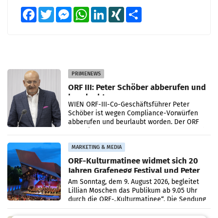
Facebook
Twitter
Messenger
WhatsApp
LinkedIn
XING
Teilen
PRIMENEWS
ORF III: Peter Schöber abberufen und
beurlaubt
WIEN ORF-III-Co-Geschäftsführer Peter
Schöber ist wegen Compliance-Vorwürfen
abberufen und beurlaubt worden. Der ORF
bestätigte gegenüber der APA entsprechende
Medienberichte.
MARKETING & MEDIA
ORF-Kulturmatinee widmet sich 20
Jahren Grafenegg Festival und Peter
Simonischek
Am Sonntag, dem 9. August 2026, begleitet
Lillian Moschen das Publikum ab 9.05 Uhr
durch die ORF-„Kulturmatinee“. Die Sendung
startet mit der Dokumentation „20 Jahre
Grafenegg