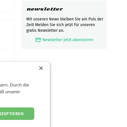
newsletter
Mit unseren News bleiben Sie am Puls der
Zeit! Melden Sie sich jetzt für unseren
gratis Newsletter an.
mark_email_read
Newsletter jetzt abonnieren
×
sern. Durch die
äß unserer
t und
KZEPTIEREN
viel