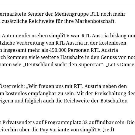
 vermarktete Sender der Mediengruppe RTL noch mehr
 zusätzliche Reichweite für ihre Markenbotschaft.
en Antennenfernsehen simpliTV war RTL Austria bislang nur
zliche Verbreitung von RTL Austria in der kostenlosen
n insgesamt mehr als 450.000 Personen RTL Austria
ch kommen viele weitere Haushalte in den Genuss von no
ten wie „Deutschland sucht den Superstar“, „Let‘s Dance
P Österreich: „Wir freuen uns mit RTL Austria neben den
un kostenlos empfangbar zu sein. Mit der Freischaltung de
igern und folglich auch die Reichweite der Botschaften
s Privatsenders auf Programmplatz 32 auffindbar sein. Die
terhin über die Pay Variante von simpliTV. (red)