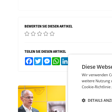
BEWERTEN SIE DIESEN ARTIKEL
TEILEN SIE DIESEN ARTIKEL
Facebook
Twitter
Messenger
WhatsApp
LinkedIn
XING
Teilen
Diese Webse
Wir verwenden Co
weitere Nutzung 
Cookie-Richtlinie
PRIMENEWS
Österreichische Post
DETAILS ANZ
Umsatzplus im erste
Halbjahr trotz schw