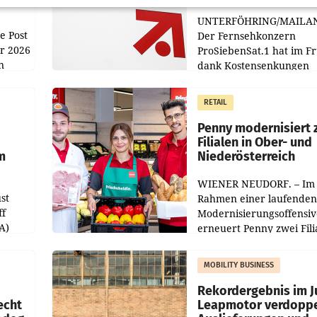
UNTERFÖHRING/MAILA
e Post
Der Fernsehkonzern
hr 2026
ProSiebenSat.1 hat im F
n
dank Kostensenkungen
operativ wieder Gewinn
m Plus
gemacht und die
RETAIL
er
Markterwartung deutlic
übertroffen.
Penny modernisiert 
Filialen in Ober- und
m
Niederösterreich
WIENER NEUDORF. – Im
st
Rahmen einer laufenden
ff
Modernisierungsoffensiv
A)
erneuert Penny zwei Fili
Nieder- und Oberösterre
slauf-
Die beiden Standorte lie
MOBILITY BUSINESS
Haag sowie im rund
ilialen
Rekordergebnis im Ju
echt
Leapmotor verdoppe