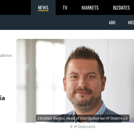
NEWS
TV
MARKETS
BIZDATES
ABO
MED
aktion
ia
Christian Riegler, Head of Distribution bei IP Österreich
© IP Österreich