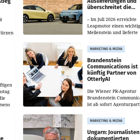
 Adeg
Auslieferungen und
überschreitet die
100.000er-Marke
– Im Juli 2026 erreichte
t
Leapmotor einen wichti
Meilenstein und lieferte
Jürgen
weltweit 101.267 Fahrze
ich
aus, womit sich das Erge
MARKETING & MEDIA
gegenüber Juli 2025 meh
örde
verdoppelte (+102
walt
Brandenstein
Communications ist
künftig Partner von
OtterlyAI
ftigen
Die Wiener PR-Agentur
nstag
Brandenstein Communica
die
ist ab sofort Agenturpar
emens
der KI-Monitoring- und
Optimierungsplattform
MARKETING & MEDIA
OtterlyAI. Damit baut di
Agentur ihr Leistungspor
Ungarn: Journalisten
ue
dokumentierten