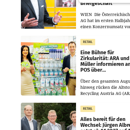
Briefgeschäft
WIEN Die Österreichisch
AG hat im ersten Halbja
einen Konzernumsatz vo
1.544,0 Mio. EUR
erwirtschaftet, was eine
RETAIL
von 3,8 Prozent gegenüb
dem Vergleichszeitraum
Eine Bühne für
Zirkularität: ARA und
Müller informieren a
POS über
Kreislauffähigkeit
Über den gesamten Augu
hinweg rücken die Altsto
Recycling Austria AG (AR
und der Handelskonzern
Müller die Initiative „Krei
RETAIL
Helden“ in allen
österreichischen Müller-F
Alles bereit für den
Wechsel: Jürgen Albr