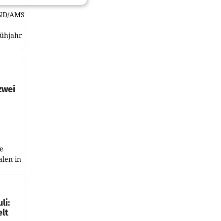
ND/AMSTERDAM.
rühjahr
h
zwei
e
alen in
ich.
gen in
li:
lt