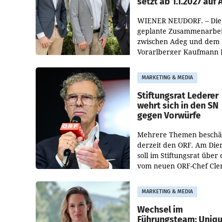
setzt ab 1.1.2027 auf
WIENER NEUDORF. – Die
geplante Zusammenarbei
zwischen Adeg und dem
Vorarlberger Kaufmann 
Albrecht ist kartellrechtl
freigegeben: Die
MARKETING & MEDIA
Bundeswettbewerbsbeh
und der Bundeskartellan
Stiftungsrat Lederer
wehrt sich in den SN
gegen Vorwürfe
Mehrere Themen beschä
derzeit den ORF. Am Die
soll im Stiftungsrat über 
vom neuen ORF-Chef Cl
Pig vorgeschlagenen
Besetzungen für die
MARKETING & MEDIA
Direktionen abgestimmt
werden.
Wechsel im
Führungsteam: Uniq