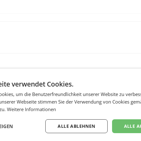
ite verwendet Cookies.
okies, um die Benutzerfreundlichkeit unserer Website zu verbes
unserer Webseite stimmen Sie der Verwendung von Cookies gem
 zu.
Weitere Informationen
MARKETING & MEDIA
:
ProSiebenSat.1 spar
EIGEN
ALLE ABLEHNEN
ALLE A
n
macht überraschend 
achem
Gewinn