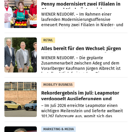
Penny modernisiert zwei Filialen in
Ober- und Niederösterreich
WIENER NEUDORF. – Im Rahmen einer
laufenden Modernisierungsoffensive
erneuert Penny zwei Filialen in Nieder- und
Oberösterreich. Die beiden Standorte liegen
in Haag sowie im rund
RETAIL
Alles bereit für den Wechsel: Jürgen
Albrecht setzt ab 1.1.2027 auf Adeg
WIENER NEUDORF. – Die geplante
Zusammenarbeit zwischen Adeg und dem
Vorarlberger Kaufmann Jürgen Albrecht ist
kartellrechtlich freigegeben: Die
Bundeswettbewerbsbehörde und der
Bundeskartellanwalt
MOBILITY BUSINESS
Rekordergebnis im Juli: Leapmotor
verdoppelt Auslieferungen und
überschreitet die 100.000er-Marke
– Im Juli 2026 erreichte Leapmotor einen
wichtigen Meilenstein und lieferte weltweit
101.267 Fahrzeuge aus, womit sich das
Ergebnis gegenüber Juli 2025 mehr als
verdoppelte (+102
MARKETING & MEDIA