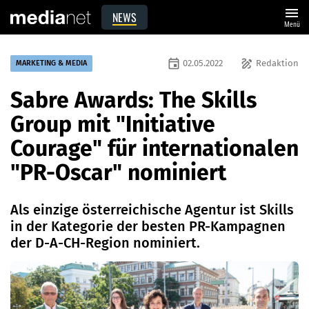
menu
NEWS
Menü
event
draw
02.05.2022
Redaktion
MARKETING & MEDIA
Sabre Awards: The Skills
Group mit "Initiative
Courage" für internationalen
"PR-Oscar" nominiert
Als einzige österreichische Agentur ist Skills
in der Kategorie der besten PR-Kampagnen
der D-A-CH-Region nominiert.