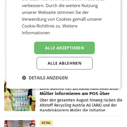
verbessern. Durch die weitere Nutzung
unserer Webseite stimmen Sie der
BEWERTEN SIE DIESEN ARTIKEL
Verwendung von Cookies gemäß unserer
Cookie-Richtlinie zu.
Weitere
Informationen
Facebook
Twitter
Messenger
WhatsApp
LinkedIn
XING
Teilen
ALLE AKZEPTIEREN
ALLE ABLEHNEN
DETAILS ANZEIGEN
RETAIL
Eine Bühne für Zirkularität: ARA und
Müller informieren am POS über
Kreislauffähigkeit
Über den gesamten August hinweg rücken die
Altstoff Recycling Austria AG (ARA) und der
Handelskonzern Müller die Initiative
„Kreislauf-Helden“ in allen österreichischen
Müller-Filialen
RETAIL