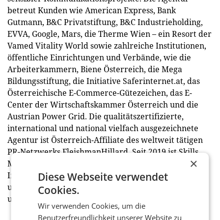
betreut Kunden wie American Express, Bank
Gutmann, B&C Privatstiftung, B&C Industrieholding,
EVVA, Google, Mars, die Therme Wien – ein Resort der
Vamed Vitality World sowie zahlreiche Institutionen,
öffentliche Einrichtungen und Verbände, wie die
Arbeiterkammern, Biene Österreich, die Mega
Bildungsstiftung, die Initiative Saferinternet.at, das
Österreichische E-Commerce-Gütezeichen, das E-
Center der Wirtschaftskammer Österreich und die
Austrian Power Grid. Die qualitätszertifizierte,
international und national vielfach ausgezeichnete
Agentur ist Österreich-Affiliate des weltweit tätigen
PR-Netzwerks FleishmanHillard. Seit 2019 ist Skills
×
Mehrheitseigentümerin der Wiener Digital- und
Innovationsagentur datenwerk (www.datenwerk.at)
Diese Webseite verwendet
und setzt gemeinsam mit dieser erfolgreich Online-
Cookies.
und Social Media-Projekte um.
Wir verwenden Cookies, um die
Benutzerfreundlichkeit unserer Website zu