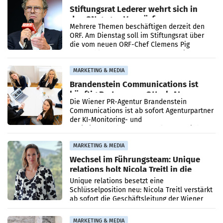
Stiftungsrat Lederer wehrt sich in
den SN gegen Vorwürfe
Mehrere Themen beschäftigen derzeit den
ORF. Am Dienstag soll im Stiftungsrat über
die vom neuen ORF-Chef Clemens Pig
vorgeschlagenen Besetzungen für die
Direktionen abgestimmt werden.
MARKETING & MEDIA
Brandenstein Communications ist
künftig Partner von OtterlyAI
Die Wiener PR-Agentur Brandenstein
Communications ist ab sofort Agenturpartner
der KI-Monitoring- und
Optimierungsplattform OtterlyAI. Damit baut
die Agentur ihr Leistungsportfolio
MARKETING & MEDIA
Wechsel im Führungsteam: Unique
relations holt Nicola Treitl in die
Geschäftsleitung
Unique relations besetzt eine
Schlüsselposition neu: Nicola Treitl verstärkt
ab sofort die Geschäftsleitung der Wiener
PR-Agentur an der Seite von Josef Kalina und
Anna Kalina-Mahr.
MARKETING & MEDIA