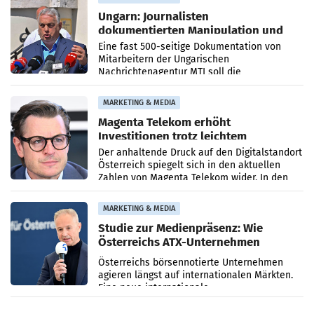
Ungarn: Journalisten
dokumentierten Manipulation und
Zensur
Eine fast 500-seitige Dokumentation von
Mitarbeitern der Ungarischen
Nachrichtenagentur MTI soll die
systematische Nachrichten-Manipulation und
Zensur bei der Agentur während der Zeit
MARKETING & MEDIA
Magenta Telekom erhöht
Investitionen trotz leichtem
Umsatzrückgang
Der anhaltende Druck auf den Digitalstandort
Österreich spiegelt sich in den aktuellen
Zahlen von Magenta Telekom wider. In den
ersten sechs Monaten des laufenden Jahres
verzeichnete
MARKETING & MEDIA
Studie zur Medienpräsenz: Wie
Österreichs ATX-Unternehmen
international wahrgenommen
Österreichs börsennotierte Unternehmen
werden
agieren längst auf internationalen Märkten.
Eine neue internationale
Medienresonanzanalyse untersucht die
weltweite Berichterstattung über