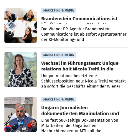
vorgeschlagenen Besetzungen für die
Direktionen abgestimmt werden.
MARKETING & MEDIA
Brandenstein Communications ist
künftig Partner von OtterlyAI
Die Wiener PR-Agentur Brandenstein
Communications ist ab sofort Agenturpartner
der KI-Monitoring- und
Optimierungsplattform OtterlyAI. Damit baut
die Agentur ihr Leistungsportfolio
MARKETING & MEDIA
Wechsel im Führungsteam: Unique
relations holt Nicola Treitl in die
Geschäftsleitung
Unique relations besetzt eine
Schlüsselposition neu: Nicola Treitl verstärkt
ab sofort die Geschäftsleitung der Wiener
PR-Agentur an der Seite von Josef Kalina und
Anna Kalina-Mahr.
MARKETING & MEDIA
Ungarn: Journalisten
dokumentierten Manipulation und
Zensur
Eine fast 500-seitige Dokumentation von
Mitarbeitern der Ungarischen
Nachrichtenagentur MTI soll die