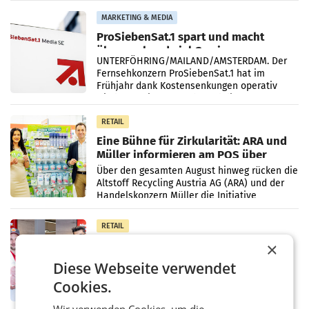
Vergleichszeitraum
MARKETING & MEDIA
ProSiebenSat.1 spart und macht
überraschend viel Gewinn
UNTERFÖHRING/MAILAND/AMSTERDAM. Der
Fernsehkonzern ProSiebenSat.1 hat im
Frühjahr dank Kostensenkungen operativ
wieder Gewinn gemacht und die
Markterwartung deutlich übertroffen.
RETAIL
Eine Bühne für Zirkularität: ARA und
Müller informieren am POS über
Kreislauffähigkeit
Über den gesamten August hinweg rücken die
Altstoff Recycling Austria AG (ARA) und der
Handelskonzern Müller die Initiative
„Kreislauf-Helden“ in allen österreichischen
Müller-Filialen
RETAIL
Penny modernisiert zwei Filialen in
×
Ober- und Niederösterreich
Diese Webseite verwendet
WIENER NEUDORF. – Im Rahmen einer
laufenden Modernisierungsoffensive
Cookies.
erneuert Penny zwei Filialen in Nieder- und
Oberösterreich. Die beiden Standorte liegen