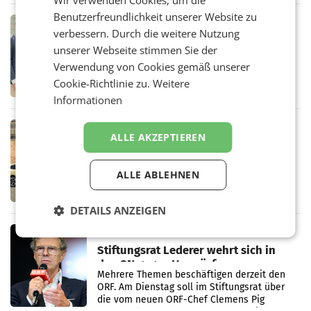
Wir verwenden Cookies, um die
in Haag sowie im rund
Benutzerfreundlichkeit unserer Website zu
RETAIL
verbessern. Durch die weitere Nutzung
Alles bereit für den Wechsel: Jürgen
unserer Webseite stimmen Sie der
Albrecht setzt ab 1.1.2027 auf Adeg
WIENER NEUDORF. – Die geplante
Verwendung von Cookies gemäß unserer
Zusammenarbeit zwischen Adeg und dem
Cookie-Richtlinie zu.
Weitere
Vorarlberger Kaufmann Jürgen Albrecht ist
Informationen
kartellrechtlich freigegeben: Die
Bundeswettbewerbsbehörde und der
Bundeskartellanwalt
MOBILITY BUSINESS
ALLE AKZEPTIEREN
Rekordergebnis im Juli: Leapmotor
verdoppelt Auslieferungen und
überschreitet die 100.000er-Marke
ALLE ABLEHNEN
– Im Juli 2026 erreichte Leapmotor einen
wichtigen Meilenstein und lieferte weltweit
101.267 Fahrzeuge aus, womit sich das
DETAILS ANZEIGEN
Ergebnis gegenüber Juli 2025 mehr als
verdoppelte (+102
MARKETING & MEDIA
Stiftungsrat Lederer wehrt sich in
den SN gegen Vorwürfe
Mehrere Themen beschäftigen derzeit den
ORF. Am Dienstag soll im Stiftungsrat über
die vom neuen ORF-Chef Clemens Pig