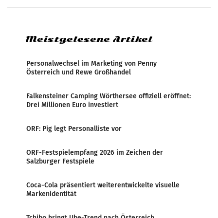
systematische Nachrichten-Manipulation und
Zensur bei der Agentur während der Zeit
Meistgelesene Artikel
Personalwechsel im Marketing von Penny
Österreich und Rewe Großhandel
Falkensteiner Camping Wörthersee offiziell eröffnet:
Drei Millionen Euro investiert
ORF: Pig legt Personalliste vor
ORF-Festspielempfang 2026 im Zeichen der
Salzburger Festspiele
Coca-Cola präsentiert weiterentwickelte visuelle
Markenidentität
Tchibo bringt Ube-Trend nach Österreich