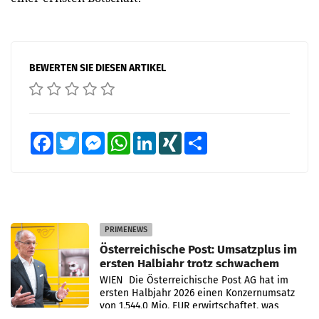
BEWERTEN SIE DIESEN ARTIKEL
Facebook
Twitter
Messenger
WhatsApp
LinkedIn
XING
Teilen
PRIMENEWS
Österreichische Post: Umsatzplus im
ersten Halbjahr trotz schwachem
Briefgeschäft
WIEN Die Österreichische Post AG hat im
ersten Halbjahr 2026 einen Konzernumsatz
von 1.544,0 Mio. EUR erwirtschaftet, was
einem Plus von 3,8 Prozent gegenüber dem