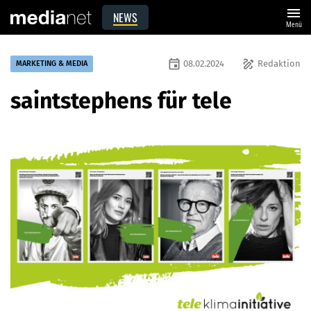
menu
NEWS
Menü
event
draw
08.02.2024
Redaktion
MARKETING & MEDIA
saintstephens für tele