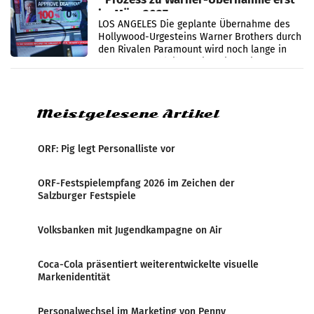
im März 2027
LOS ANGELES Die geplante Übernahme des
Hollywood-Urgesteins Warner Brothers durch
den Rivalen Paramount wird noch lange in
der Schwebe bleiben. Eine Richterin setzte
den Prozess zu
Meistgelesene Artikel
ORF: Pig legt Personalliste vor
ORF-Festspielempfang 2026 im Zeichen der
Salzburger Festspiele
Volksbanken mit Jugendkampagne on Air
Coca-Cola präsentiert weiterentwickelte visuelle
Markenidentität
Personalwechsel im Marketing von Penny