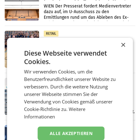
fordert sensible Berichterstattung
WIEN Der Presserat fordert Medienvertreter
dazu auf, im U-Ausschuss zu den
Ermittlungen rund um das Ableben des Ex-
Sektionschefs im Justizministerium, Christian
Pilnacek, auf sensible
RETAIL
Bipa unterstützt Bewegte Kids
×
Sommercamps im Osten Österreichs
Diese Webseite verwendet
Bereits zum zweiten Mal begleitet Bipa das
polysportive Sommersportcamp „Bewegte
Cookies.
Kids“. Während der Campwochen in den
Monaten Juli und August versorgt das
Wir verwenden Cookies, um die
Unternehmen Kinder sowie
Benutzerfreundlichkeit unserer Website zu
RETAIL
verbessern. Durch die weitere Nutzung
voestalpine verzeichnet solides
unserer Webseite stimmen Sie der
erstes Quartal und steigert EBITDA
Der voestalpine-Konzern hat im 1. Quartal
Verwendung von Cookies gemäß unserer
des Geschäftsjahres 2026/27 (1. April bis 30.
Cookie-Richtlinie zu.
Weitere
Juni 2026) ein solides Ergebnis erwirtschaftet.
Informationen
Der Umsatz stieg im Vergleich zur
Vorjahresperiode
RETAIL
ALLE AKZEPTIEREN
Kühl-Spray: SN Sports bringt „Keep