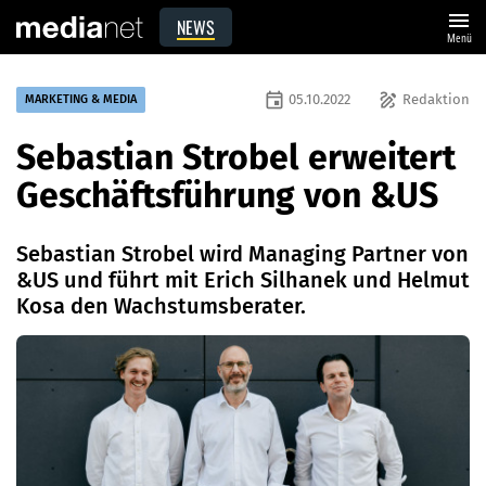
menu
NEWS
Menü
event
draw
05.10.2022
Redaktion
MARKETING & MEDIA
Sebastian Strobel erweitert
Geschäftsführung von &US
Sebastian Strobel wird Managing Partner von
&US und führt mit Erich Silhanek und Helmut
Kosa den Wachstumsberater.