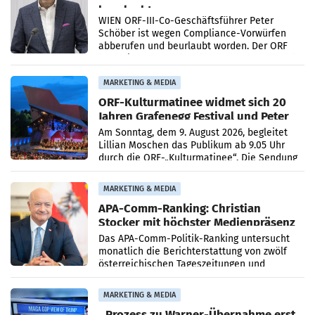
beurlaubt
WIEN ORF-III-Co-Geschäftsführer Peter
Schöber ist wegen Compliance-Vorwürfen
abberufen und beurlaubt worden. Der ORF
bestätigte gegenüber der APA entsprechende
Medienberichte.
MARKETING & MEDIA
ORF-Kulturmatinee widmet sich 20
Jahren Grafenegg Festival und Peter
Simonischek
Am Sonntag, dem 9. August 2026, begleitet
Lillian Moschen das Publikum ab 9.05 Uhr
durch die ORF-„Kulturmatinee“. Die Sendung
startet mit der Dokumentation „20 Jahre
Grafenegg
MARKETING & MEDIA
APA-Comm-Ranking: Christian
Stocker mit höchster Medienpräsenz
im Juli
Das APA-Comm-Politik-Ranking untersucht
monatlich die Berichterstattung von zwölf
österreichischen Tageszeitungen und
analysiert, welche Politikerinnen und
Politiker Österreichs die
MARKETING & MEDIA
Prozess zu Warner-Übernahme erst