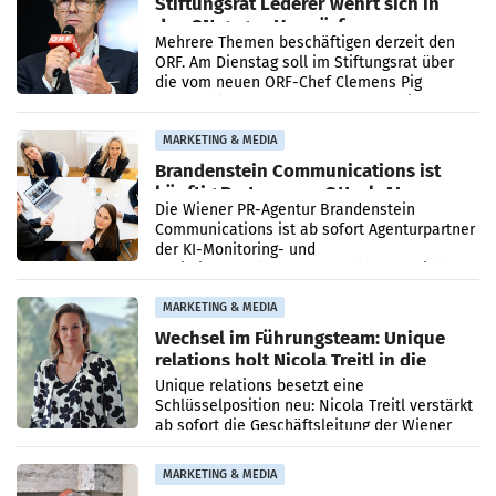
Stiftungsrat Lederer wehrt sich in
den SN gegen Vorwürfe
Mehrere Themen beschäftigen derzeit den
ORF. Am Dienstag soll im Stiftungsrat über
die vom neuen ORF-Chef Clemens Pig
vorgeschlagenen Besetzungen für die
Direktionen abgestimmt werden.
MARKETING & MEDIA
Brandenstein Communications ist
künftig Partner von OtterlyAI
Die Wiener PR-Agentur Brandenstein
Communications ist ab sofort Agenturpartner
der KI-Monitoring- und
Optimierungsplattform OtterlyAI. Damit baut
die Agentur ihr Leistungsportfolio
MARKETING & MEDIA
Wechsel im Führungsteam: Unique
relations holt Nicola Treitl in die
Geschäftsleitung
Unique relations besetzt eine
Schlüsselposition neu: Nicola Treitl verstärkt
ab sofort die Geschäftsleitung der Wiener
PR-Agentur an der Seite von Josef Kalina und
Anna Kalina-Mahr.
MARKETING & MEDIA