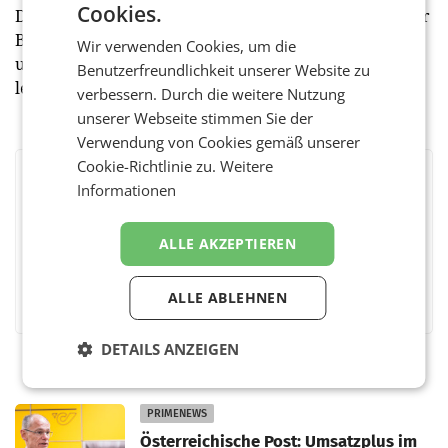
Cookies.
Der Senat der Wirtschaft verabschiedet sich mit einer
Botschaft aus dem Jahr 2024: Manager des Wandels
Wir verwenden Cookies, um die
und Gemeinschaftssinn sind der Schlüssel für eine
Benutzerfreundlichkeit unserer Website zu
lebenswerte Zukunft.
verbessern. Durch die weitere Nutzung
unserer Webseite stimmen Sie der
Verwendung von Cookies gemäß unserer
Cookie-Richtlinie zu.
Weitere
BEWERTEN SIE DIESEN ARTIKEL
Informationen
ALLE AKZEPTIEREN
Facebook
Twitter
Messenger
WhatsApp
LinkedIn
XING
Teilen
ALLE ABLEHNEN
DETAILS ANZEIGEN
PRIMENEWS
Österreichische Post: Umsatzplus im