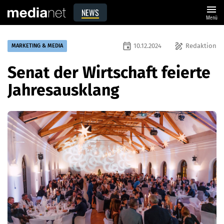
menu
NEWS
Menü
event
draw
10.12.2024
Redaktion
MARKETING & MEDIA
Senat der Wirtschaft feierte
Jahresausklang