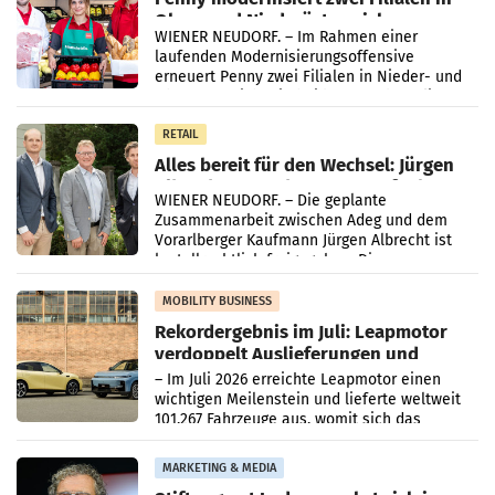
Ober- und Niederösterreich
WIENER NEUDORF. – Im Rahmen einer
laufenden Modernisierungsoffensive
erneuert Penny zwei Filialen in Nieder- und
Oberösterreich. Die beiden Standorte liegen
in Haag sowie im rund
RETAIL
Alles bereit für den Wechsel: Jürgen
Albrecht setzt ab 1.1.2027 auf Adeg
WIENER NEUDORF. – Die geplante
Zusammenarbeit zwischen Adeg und dem
Vorarlberger Kaufmann Jürgen Albrecht ist
kartellrechtlich freigegeben: Die
Bundeswettbewerbsbehörde und der
Bundeskartellanwalt
MOBILITY BUSINESS
Rekordergebnis im Juli: Leapmotor
verdoppelt Auslieferungen und
überschreitet die 100.000er-Marke
– Im Juli 2026 erreichte Leapmotor einen
wichtigen Meilenstein und lieferte weltweit
101.267 Fahrzeuge aus, womit sich das
Ergebnis gegenüber Juli 2025 mehr als
verdoppelte (+102
MARKETING & MEDIA