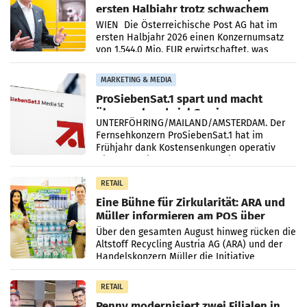
ersten Halbjahr trotz schwachem
Briefgeschäft
WIEN Die Österreichische Post AG hat im
ersten Halbjahr 2026 einen Konzernumsatz
von 1.544,0 Mio. EUR erwirtschaftet, was
einem Plus von 3,8 Prozent gegenüber dem
Vergleichszeitraum
MARKETING & MEDIA
ProSiebenSat.1 spart und macht
überraschend viel Gewinn
UNTERFÖHRING/MAILAND/AMSTERDAM. Der
Fernsehkonzern ProSiebenSat.1 hat im
Frühjahr dank Kostensenkungen operativ
wieder Gewinn gemacht und die
Markterwartung deutlich übertroffen.
RETAIL
Eine Bühne für Zirkularität: ARA und
Müller informieren am POS über
Kreislauffähigkeit
Über den gesamten August hinweg rücken die
Altstoff Recycling Austria AG (ARA) und der
Handelskonzern Müller die Initiative
„Kreislauf-Helden“ in allen österreichischen
Müller-Filialen
RETAIL
Penny modernisiert zwei Filialen in