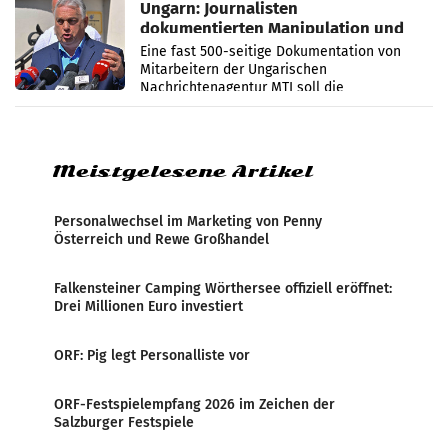
Ungarn: Journalisten
dokumentierten Manipulation und
Zensur
Eine fast 500-seitige Dokumentation von
Mitarbeitern der Ungarischen
Nachrichtenagentur MTI soll die
systematische Nachrichten-Manipulation und
Zensur bei der Agentur während der Zeit
Meistgelesene Artikel
Personalwechsel im Marketing von Penny
Österreich und Rewe Großhandel
Falkensteiner Camping Wörthersee offiziell eröffnet:
Drei Millionen Euro investiert
ORF: Pig legt Personalliste vor
ORF-Festspielempfang 2026 im Zeichen der
Salzburger Festspiele