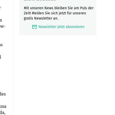
r
Mit unseren News bleiben Sie am Puls der
Zeit! Melden Sie sich jetzt für unseren
gratis Newsletter an.
n
ow-
mark_email_read
Newsletter jetzt abonnieren
ss
l
des
zona
da,