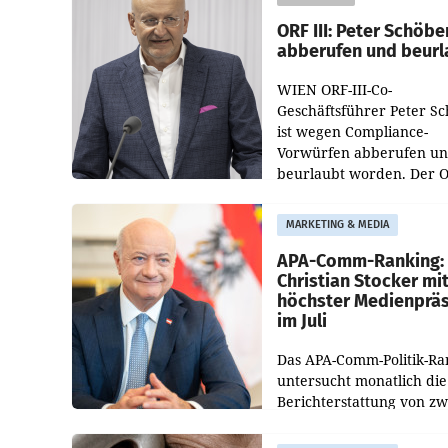
ORF III: Peter Schöbe
abberufen und beurl
WIEN ORF-III-Co-
Geschäftsführer Peter S
ist wegen Compliance-
Vorwürfen abberufen u
beurlaubt worden. Der 
bestätigte gegenüber de
entsprechende
MARKETING & MEDIA
Medienberichte.
APA-Comm-Ranking:
Christian Stocker mi
höchster Medienprä
im Juli
Das APA-Comm-Politik-Ra
untersucht monatlich die
Berichterstattung von zw
österreichischen
Tageszeitungen und analy