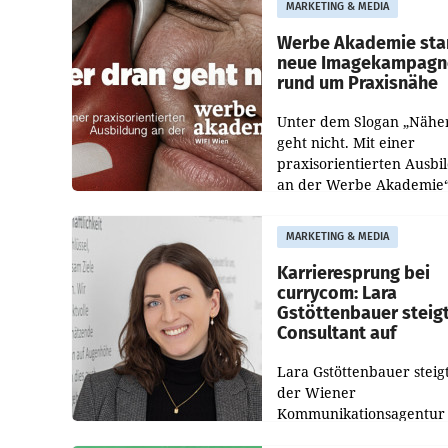
MARKETING & MEDIA
welche Politikerinnen un
Politiker Österreichs die
Werbe Akademie sta
neue Imagekampagn
rund um Praxisnähe
Unter dem Slogan „Nähe
geht nicht. Mit einer
praxisorientierten Ausbi
an der Werbe Akademie“
die Bildungseinrichtung 
WIFI Wien eine neue
MARKETING & MEDIA
Imagekampagne gestarte
Karrieresprung bei
currycom: Lara
Gstöttenbauer steig
Consultant auf
Lara Gstöttenbauer steigt
der Wiener
Kommunikationsagentur
currycom communicatio