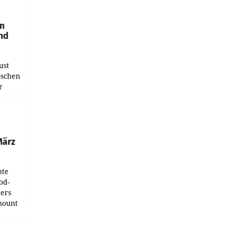
en
und
ust
oschen
r
ndung
tation
März
nte
od-
ers
mount