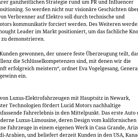
ihrer ganzheitlichen Strategie rund um PR und Influencer
sitioning. So werden nicht nur visionäre Geschichten übe
von Verbrenner auf Elektro soll durch technische und
 Motors kommunikativ forciert werden. Des Weiteren werde
ought Leader im Markt positioniert, um das fachliche Kn
 zu demonstrieren.
Kunden gewonnen, der unsere feste Überzeugung teilt, da
llenz die Schlüsselkompetenzen sind, mit denen wir die
t erfolgreich meistern“, ordnet Eva Vogelgesang, Genera
gewinn ein.
er von Luxus-Elektrofahrzeugen mit Hauptsitz in Newark,
hster Technologien fördert Lucid Motors nachhaltige
mfassende Fahrerlebnis in den Mittelpunkt. Das erste Auto 
oderne Luxus-Limousine, deren Design vom kalifornischen
 seine Fahrzeuge in einem eigenen Werk in Casa Grande, Ari
i-Arabien, und beliefert derzeit Kunden in den USA, Kana