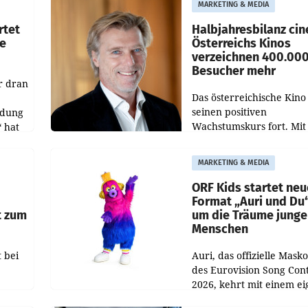
MARKETING & MEDIA
d
Richterin setzte den Proz
rtet
Halbjahresbilanz cin
e
Österreichs Kinos
verzeichnen 400.00
Besucher mehr
r dran
Das österreichische Kino 
seinen positiven
ldung
Wachstumskurs fort. Mit
 hat
rund 400.000 Besucheri
des
und Besucher höheren
MARKETING & MEDIA
Nettoreichweite im erst
t.
Halbjahr 2026 gegenüb
ORF Kids startet ne
Format „Auri und Du
t zum
um die Träume junge
Menschen
 bei
Auri, das offizielle Mask
des Eurovision Song Cont
2026, kehrt mit einem e
n
Format auf den Bildschi