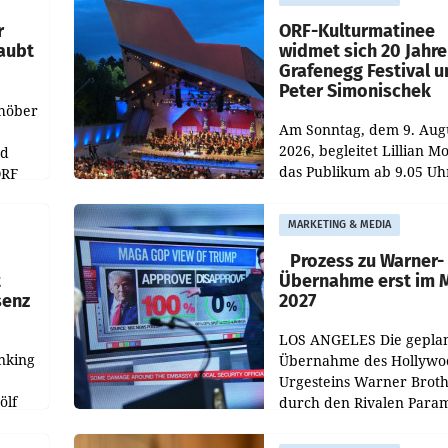
r
ORF-Kulturmatinee
aubt
widmet sich 20 Jahr
Grafenegg Festival 
Peter Simonischek
chöber
Am Sonntag, dem 9. Aug
2026, begleitet Lillian M
nd
das Publikum ab 9.05 Uh
ORF
durch die ORF-
r APA
„Kulturmatinee“. Die Se
MARKETING & MEDIA
startet mit der Dokumen
„20 Jahre Grafenegg
Prozess zu Warner-
t
Übernahme erst im 
senz
2027
LOS ANGELES Die gepla
nking
Übernahme des Hollywo
Urgesteins Warner Broth
ölf
durch den Rivalen Para
wird noch lange in der
siert,
Schwebe bleiben. Eine