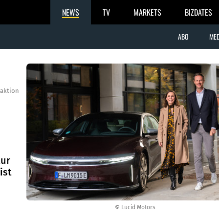
NEWS
TV
MARKETS
BIZDATES
ABO
MED
aktion
tur
ist
© Lucid Motors