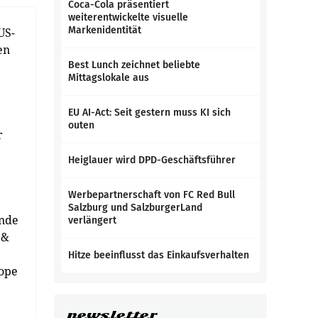
Coca-Cola präsentiert
weiterentwickelte visuelle
Markenidentität
US-
en
Best Lunch zeichnet beliebte
Mittagslokale aus
EU AI-Act: Seit gestern muss KI sich
outen
r
Heiglauer wird DPD-Geschäftsführer
Werbepartnerschaft von FC Red Bull
Salzburg und SalzburgerLand
ende
verlängert
 &
Hitze beeinflusst das Einkaufsverhalten
rope
newsletter