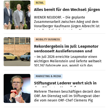
RETAIL
Alles bereit für den Wechsel: Jürgen
Albrecht setzt ab 1.1.2027 auf Adeg
WIENER NEUDORF. – Die geplante
Zusammenarbeit zwischen Adeg und dem
Vorarlberger Kaufmann Jürgen Albrecht ist
kartellrechtlich freigegeben: Die
Bundeswettbewerbsbehörde und der
Bundeskartellanwalt
MOBILITY BUSINESS
Rekordergebnis im Juli: Leapmotor
verdoppelt Auslieferungen und
überschreitet die 100.000er-Marke
– Im Juli 2026 erreichte Leapmotor einen
wichtigen Meilenstein und lieferte weltweit
101.267 Fahrzeuge aus, womit sich das
Ergebnis gegenüber Juli 2025 mehr als
verdoppelte (+102
MARKETING & MEDIA
Stiftungsrat Lederer wehrt sich in
den SN gegen Vorwürfe
Mehrere Themen beschäftigen derzeit den
ORF. Am Dienstag soll im Stiftungsrat über
die vom neuen ORF-Chef Clemens Pig
vorgeschlagenen Besetzungen für die