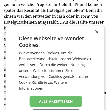
genau in welche Projekte ihr Geld fließt und können
später das Resultat als Hotelgast genießen“ Denn die
Zinsen werden entweder in cash oder in Form von
Hotelgutscheinen ausgezahlt. „Gut die Hälfte unserer
Investoren entscheidet sich für eine Zinszahlung in
×
Gutscheinen und wird so auch Gast“, so Aubrunner
Diese Webseite verwendet
über das erfolgreiche Konzept. „Bei unseren
Cookies.
Mehrfachinvestoren ist vor allem der Mix aus Zinsen
in cash und Hotelgutscheinen beliebt“ Einen
Wir verwenden Cookies, um die
besonderen Fokus legt das Team von FMTG Invest auf
Benutzerfreundlichkeit unserer Website zu
Transparenz und Austausch mit den Investoren: „Bei
verbessern. Durch die weitere Nutzung
uns endet die Beziehung nicht mit dem Abschluss des
unserer Webseite stimmen Sie der
Investments, sondern startet damit“, erklärt
Verwendung von Cookies gemäß unserer
Aubrunner den persönlichen Umgang. Aktuell
Cookie-Richtlinie zu.
Weitere
befindet sich FMTG Invest mitten in der 12.
Informationen
Crowdinvestment-Runde. Die lukrierten Mittel fließen
unter anderem in die Realisierung der Residences
ALLE AKZEPTIEREN
Aurora im Falkensteiner Resort Punta Skala.