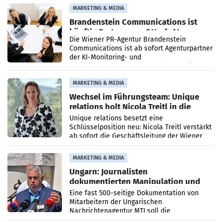
Direktionen abgestimmt werden.
MARKETING & MEDIA
Brandenstein Communications ist
künftig Partner von OtterlyAI
Die Wiener PR-Agentur Brandenstein
Communications ist ab sofort Agenturpartner
der KI-Monitoring- und
Optimierungsplattform OtterlyAI. Damit baut
die Agentur ihr Leistungsportfolio
MARKETING & MEDIA
Wechsel im Führungsteam: Unique
relations holt Nicola Treitl in die
Geschäftsleitung
Unique relations besetzt eine
Schlüsselposition neu: Nicola Treitl verstärkt
ab sofort die Geschäftsleitung der Wiener
PR-Agentur an der Seite von Josef Kalina und
Anna Kalina-Mahr.
MARKETING & MEDIA
Ungarn: Journalisten
dokumentierten Manipulation und
Zensur
Eine fast 500-seitige Dokumentation von
Mitarbeitern der Ungarischen
Nachrichtenagentur MTI soll die
systematische Nachrichten-Manipulation und