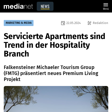
menu
NEWS
Menü
event
draw
22.05.2024
Redaktion
MARKETING & MEDIA
Servicierte Apartments sind
Trend in der Hospitality
Branch
Falkensteiner Michaeler Tourism Group
(FMTG) präsentiert neues Premium Living
Projekt