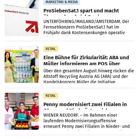
MARKETING & MEDIA
ProSiebenSat.1 spart und macht
überraschend viel Gewinn
UNTERFÖHRING/MAILAND/AMSTERDAM. Der
Fernsehkonzern ProSiebenSat.1 hat im
Frühjahr dank Kostensenkungen operativ
wieder Gewinn gemacht und die
Markterwartung deutlich übertroffen.
RETAIL
Eine Bühne für Zirkularität: ARA und
Müller informieren am POS über
Kreislauffähigkeit
Über den gesamten August hinweg rücken die
Altstoff Recycling Austria AG (ARA) und der
Handelskonzern Müller die Initiative
„Kreislauf-Helden“ in allen österreichischen
Müller-Filialen
RETAIL
Penny modernisiert zwei Filialen in
Ober- und Niederösterreich
WIENER NEUDORF. – Im Rahmen einer
laufenden Modernisierungsoffensive
erneuert Penny zwei Filialen in Nieder- und
Oberösterreich. Die beiden Standorte liegen
in Haag sowie im rund