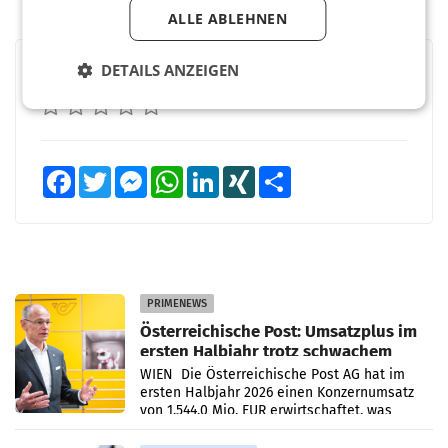
ALLE ABLEHNEN
DETAILS ANZEIGEN
BEWERTEN SIE DIESEN ARTIKEL
Facebook
Twitter
Messenger
WhatsApp
LinkedIn
XING
Teilen
PRIMENEWS
Österreichische Post: Umsatzplus im
ersten Halbjahr trotz schwachem
Briefgeschäft
WIEN Die Österreichische Post AG hat im
ersten Halbjahr 2026 einen Konzernumsatz
von 1.544,0 Mio. EUR erwirtschaftet, was
einem Plus von 3,8 Prozent gegenüber dem
Vergleichszeitraum