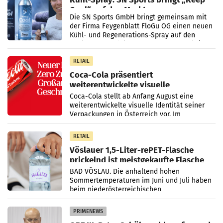
Cool“ auf den Markt
Die SN Sports GmbH bringt gemeinsam mit
der Firma Feygenblatt FloGu OG einen neuen
Kühl- und Regenerations-Spray auf den
Markt. Das Produkt namens „Keep Cool“ ist zu
100 Prozent
RETAIL
Coca-Cola präsentiert
weiterentwickelte visuelle
Markenidentität
Coca-Cola stellt ab Anfang August eine
weiterentwickelte visuelle Identität seiner
Verpackungen in Österreich vor. Im
Mittelpunkt des Redesigns stehen zentrale
Gestaltungselemente
RETAIL
Vöslauer 1,5-Liter-rePET-Flasche
prickelnd ist meistgekaufte Flasche
Österreichs
BAD VÖSLAU. Die anhaltend hohen
Sommertemperaturen im Juni und Juli haben
beim niederösterreichischen
Getränkehersteller Vöslauer zu deutlichen
Absatzzuwächsen geführt. Während
PRIMENEWS