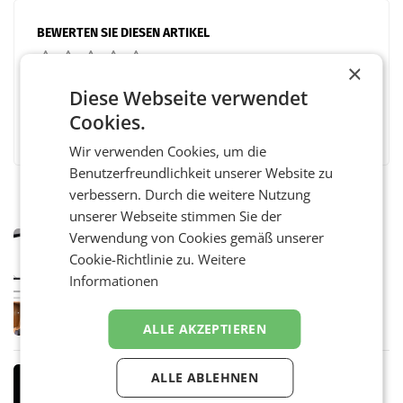
BEWERTEN SIE DIESEN ARTIKEL
×
Diese Webseite verwendet
Cookies.
Facebook
Twitter
Messenger
WhatsApp
LinkedIn
XING
Teilen
Wir verwenden Cookies, um die
Benutzerfreundlichkeit unserer Website zu
verbessern. Durch die weitere Nutzung
unserer Webseite stimmen Sie der
Verwendung von Cookies gemäß unserer
MARKETING & MEDIA
Cookie-Richtlinie zu.
Weitere
Pilnacek-U-Ausschuss - Presserat
fordert sensible Berichterstattung
Informationen
WIEN Der Presserat fordert Medienvertreter
dazu auf, im U-Ausschuss zu den
Ermittlungen rund um das Ableben des Ex-
ALLE AKZEPTIEREN
Sektionschefs im Justizministerium, Christian
Pilnacek, auf sensible
MARKETING & MEDIA
ALLE ABLEHNEN
Stiftungsrat Lederer wehrt sich in