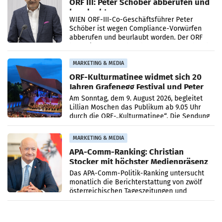
ORF III: Peter Schöber abberufen und
beurlaubt
WIEN ORF-III-Co-Geschäftsführer Peter
Schöber ist wegen Compliance-Vorwürfen
abberufen und beurlaubt worden. Der ORF
bestätigte gegenüber der APA entsprechende
Medienberichte.
MARKETING & MEDIA
ORF-Kulturmatinee widmet sich 20
Jahren Grafenegg Festival und Peter
Simonischek
Am Sonntag, dem 9. August 2026, begleitet
Lillian Moschen das Publikum ab 9.05 Uhr
durch die ORF-„Kulturmatinee“. Die Sendung
startet mit der Dokumentation „20 Jahre
Grafenegg
MARKETING & MEDIA
APA-Comm-Ranking: Christian
Stocker mit höchster Medienpräsenz
im Juli
Das APA-Comm-Politik-Ranking untersucht
monatlich die Berichterstattung von zwölf
österreichischen Tageszeitungen und
analysiert, welche Politikerinnen und
Politiker Österreichs die