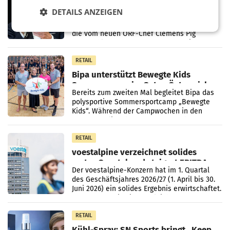
den SN gegen Vorwürfe
DETAILS ANZEIGEN
Mehrere Themen beschäftigen derzeit den
ORF. Am Dienstag soll im Stiftungsrat über
die vom neuen ORF-Chef Clemens Pig
vorgeschlagenen Besetzungen für die
Direktionen abgestimmt werden.
RETAIL
Bipa unterstützt Bewegte Kids
Sommercamps im Osten Österreichs
Bereits zum zweiten Mal begleitet Bipa das
polysportive Sommersportcamp „Bewegte
Kids“. Während der Campwochen in den
Monaten Juli und August versorgt das
Unternehmen Kinder sowie
RETAIL
voestalpine verzeichnet solides
erstes Quartal und steigert EBITDA
Der voestalpine-Konzern hat im 1. Quartal
des Geschäftsjahres 2026/27 (1. April bis 30.
Juni 2026) ein solides Ergebnis erwirtschaftet.
Der Umsatz stieg im Vergleich zur
Vorjahresperiode
RETAIL
Kühl-Spray: SN Sports bringt „Keep