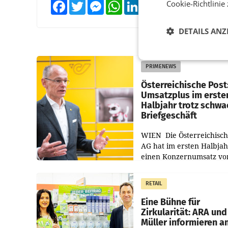
Cookie-Richtlinie
Facebook
Twitter
Messenger
WhatsApp
LinkedIn
XING
Teilen
DETAILS ANZ
PRIMENEWS
Österreichische Post
Umsatzplus im erste
Halbjahr trotz schw
Briefgeschäft
WIEN Die Österreichisch
AG hat im ersten Halbja
einen Konzernumsatz vo
1.544,0 Mio. EUR
erwirtschaftet, was eine
RETAIL
von 3,8 Prozent gegenüb
dem Vergleichszeitraum
Eine Bühne für
Zirkularität: ARA und
Müller informieren a