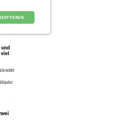
KZEPTIEREN
t und
viel
ND/AMSTERDAM.
rühjahr
h
zwei