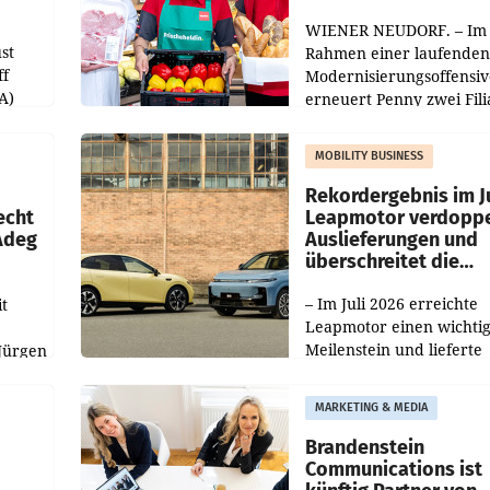
WIENER NEUDORF. – Im
st
Rahmen einer laufenden
ff
Modernisierungsoffensiv
A)
erneuert Penny zwei Fili
Nieder- und Oberösterre
slauf-
Die beiden Standorte lie
MOBILITY BUSINESS
Haag sowie im rund
ilialen
Rekordergebnis im Ju
echt
Leapmotor verdoppe
 Adeg
Auslieferungen und
überschreitet die
100.000er-Marke
– Im Juli 2026 erreichte
t
Leapmotor einen wichti
Meilenstein und lieferte
Jürgen
weltweit 101.267 Fahrze
ich
aus, womit sich das Erge
MARKETING & MEDIA
gegenüber Juli 2025 meh
örde
verdoppelte (+102
walt
Brandenstein
Communications ist