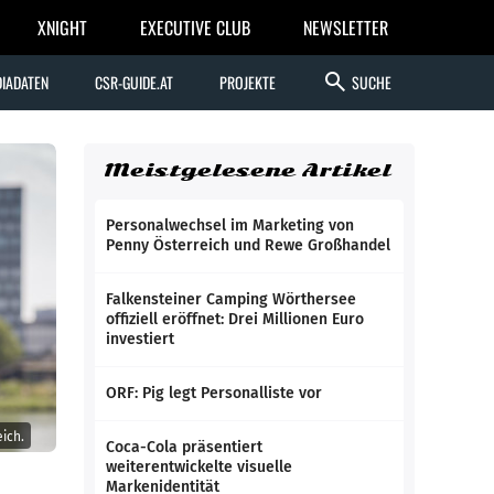
XNIGHT
EXECUTIVE CLUB
NEWSLETTER
search
IADATEN
CSR-GUIDE.AT
PROJEKTE
SUCHE
Meistgelesene Artikel
Personalwechsel im Marketing von
Penny Österreich und Rewe Großhandel
Falkensteiner Camping Wörthersee
offiziell eröffnet: Drei Millionen Euro
investiert
ORF: Pig legt Personalliste vor
ich.
Coca-Cola präsentiert
weiterentwickelte visuelle
Markenidentität