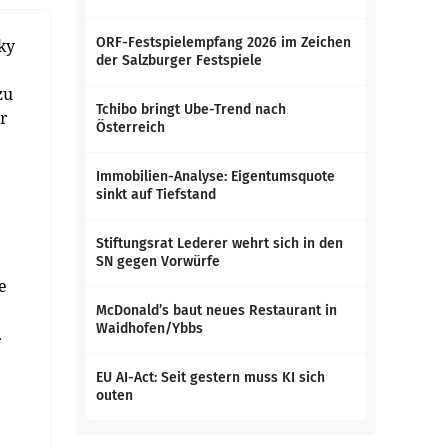
ORF-Festspielempfang 2026 im Zeichen
ky
der Salzburger Festspiele
zu
Tchibo bringt Ube-Trend nach
er
Österreich
Immobilien-Analyse: Eigentumsquote
sinkt auf Tiefstand
Stiftungsrat Lederer wehrt sich in den
SN gegen Vorwürfe
e
McDonald’s baut neues Restaurant in
Waidhofen/Ybbs
.
EU AI-Act: Seit gestern muss KI sich
outen