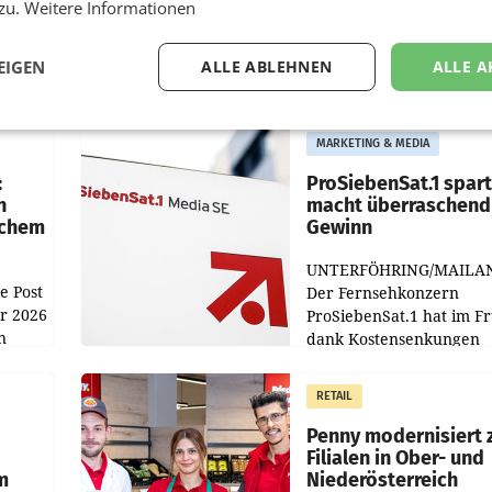
 zu.
Weitere Informationen
EIGEN
ALLE ABLEHNEN
ALLE A
MARKETING & MEDIA
:
ProSiebenSat.1 spar
n
macht überraschend 
achem
Gewinn
UNTERFÖHRING/MAILA
e Post
Der Fernsehkonzern
hr 2026
ProSiebenSat.1 hat im F
n
dank Kostensenkungen
operativ wieder Gewinn
m Plus
gemacht und die
RETAIL
er
Markterwartung deutlic
übertroffen.
Penny modernisiert 
Filialen in Ober- und
m
Niederösterreich