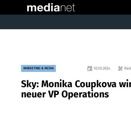
event
draw
10.10.2024
Red
MARKETING & MEDIA
Sky: Monika Coupkova wi
neuer VP Operations