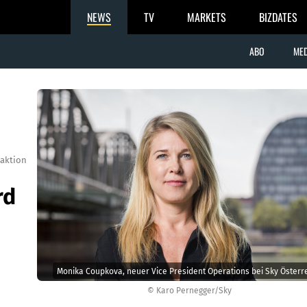
NEWS
TV
MARKETS
BIZDATES
ABO
MED
aktion
rd
Monika Coupkova, neuer Vice President Operations bei Sky Österre
© Karo Pernegger/Sky