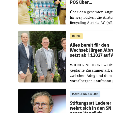
POS über
Kreislauffähigkeit
Über den gesamten Augu
hinweg rücken die Altsto
Recycling Austria AG (AR
und der Handelskonzern
Müller die Initiative „Krei
RETAIL
Helden“ in allen
österreichischen Müller-F
Alles bereit für den
Wechsel: Jürgen Albr
setzt ab 1.1.2027 auf
WIENER NEUDORF. – Die
geplante Zusammenarbei
zwischen Adeg und dem
Vorarlberger Kaufmann 
Albrecht ist kartellrechtl
freigegeben: Die
MARKETING & MEDIA
Bundeswettbewerbsbeh
und der Bundeskartellan
Stiftungsrat Lederer
wehrt sich in den SN