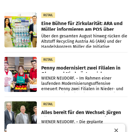
RETAIL
Eine Bühne für Zirkularität: ARA und
Müller informieren am POS über
Kreislauffähigkeit
Über den gesamten August hinweg rücken die
Altstoff Recycling Austria AG (ARA) und der
Handelskonzern Müller die Initiative
„Kreislauf-Helden“ in allen österreichischen
Müller-Filialen
RETAIL
Penny modernisiert zwei Filialen in
Ober- und Niederösterreich
WIENER NEUDORF. – Im Rahmen einer
laufenden Modernisierungsoffensive
erneuert Penny zwei Filialen in Nieder- und
Oberösterreich. Die beiden Standorte liegen
in Haag sowie im rund
RETAIL
Alles bereit für den Wechsel: Jürgen
Albrecht setzt ab 1.1.2027 auf Adeg
WIENER NEUDORF. – Die geplante
Zusammenarbeit zwischen Adeg und dem
×