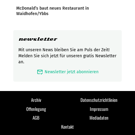
McDonald’s baut neues Restaurant in
Waidhofen/Ybbs
newsletter
Mit unseren News bleiben Sie am Puls der Zeit!
Melden Sie sich jetzt für unseren gratis Newsletter
an.
mark_email_read
Newsletter jetzt abonnieren
Archiv
Datenschutzrichtlinien
Offenlegung
Impressum
AGB
Mediadaten
Kontakt