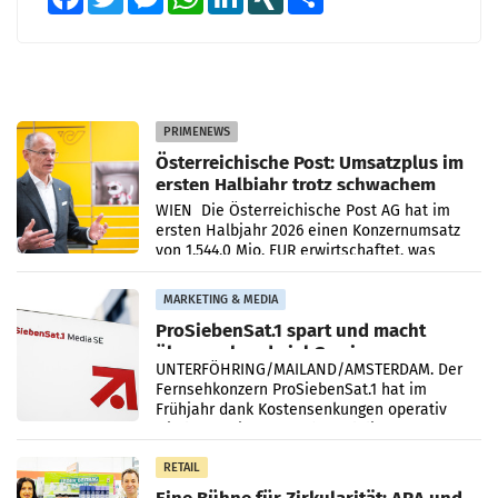
PRIMENEWS
Österreichische Post: Umsatzplus im
ersten Halbjahr trotz schwachem
Briefgeschäft
WIEN Die Österreichische Post AG hat im
ersten Halbjahr 2026 einen Konzernumsatz
von 1.544,0 Mio. EUR erwirtschaftet, was
einem Plus von 3,8 Prozent gegenüber dem
Vergleichszeitraum
MARKETING & MEDIA
ProSiebenSat.1 spart und macht
überraschend viel Gewinn
UNTERFÖHRING/MAILAND/AMSTERDAM. Der
Fernsehkonzern ProSiebenSat.1 hat im
Frühjahr dank Kostensenkungen operativ
wieder Gewinn gemacht und die
Markterwartung deutlich übertroffen.
RETAIL