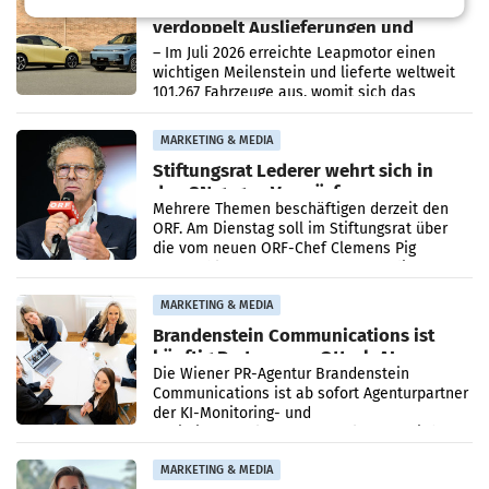
Rekordergebnis im Juli: Leapmotor
verdoppelt Auslieferungen und
überschreitet die 100.000er-Marke
– Im Juli 2026 erreichte Leapmotor einen
wichtigen Meilenstein und lieferte weltweit
101.267 Fahrzeuge aus, womit sich das
Ergebnis gegenüber Juli 2025 mehr als
verdoppelte (+102
MARKETING & MEDIA
Stiftungsrat Lederer wehrt sich in
den SN gegen Vorwürfe
Mehrere Themen beschäftigen derzeit den
ORF. Am Dienstag soll im Stiftungsrat über
die vom neuen ORF-Chef Clemens Pig
vorgeschlagenen Besetzungen für die
Direktionen abgestimmt werden.
MARKETING & MEDIA
Brandenstein Communications ist
künftig Partner von OtterlyAI
Die Wiener PR-Agentur Brandenstein
Communications ist ab sofort Agenturpartner
der KI-Monitoring- und
Optimierungsplattform OtterlyAI. Damit baut
die Agentur ihr Leistungsportfolio
MARKETING & MEDIA