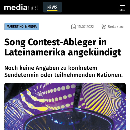
menu
NEWS
Menü
event
draw
15.07.2022
Redaktion
MARKETING & MEDIA
Song Contest-Ableger in
Lateinamerika angekündigt
Noch keine Angaben zu konkretem
Sendetermin oder teilnehmenden Nationen.