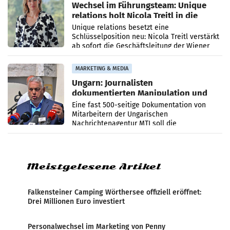
Wechsel im Führungsteam: Unique
relations holt Nicola Treitl in die
Geschäftsleitung
Unique relations besetzt eine
Schlüsselposition neu: Nicola Treitl verstärkt
ab sofort die Geschäftsleitung der Wiener
PR-Agentur an der Seite von Josef Kalina und
Anna Kalina-Mahr.
MARKETING & MEDIA
Ungarn: Journalisten
dokumentierten Manipulation und
Zensur
Eine fast 500-seitige Dokumentation von
Mitarbeitern der Ungarischen
Nachrichtenagentur MTI soll die
systematische Nachrichten-Manipulation und
Zensur bei der Agentur während der Zeit
Meistgelesene Artikel
Falkensteiner Camping Wörthersee offiziell eröffnet:
Drei Millionen Euro investiert
Personalwechsel im Marketing von Penny