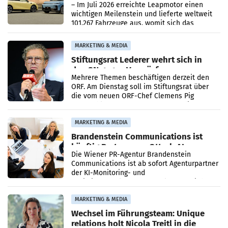
überschreitet die 100.000er-Marke
– Im Juli 2026 erreichte Leapmotor einen
wichtigen Meilenstein und lieferte weltweit
101.267 Fahrzeuge aus, womit sich das
Ergebnis gegenüber Juli 2025 mehr als
verdoppelte (+102
MARKETING & MEDIA
Stiftungsrat Lederer wehrt sich in
den SN gegen Vorwürfe
Mehrere Themen beschäftigen derzeit den
ORF. Am Dienstag soll im Stiftungsrat über
die vom neuen ORF-Chef Clemens Pig
vorgeschlagenen Besetzungen für die
Direktionen abgestimmt werden.
MARKETING & MEDIA
Brandenstein Communications ist
künftig Partner von OtterlyAI
Die Wiener PR-Agentur Brandenstein
Communications ist ab sofort Agenturpartner
der KI-Monitoring- und
Optimierungsplattform OtterlyAI. Damit baut
die Agentur ihr Leistungsportfolio
MARKETING & MEDIA
Wechsel im Führungsteam: Unique
relations holt Nicola Treitl in die