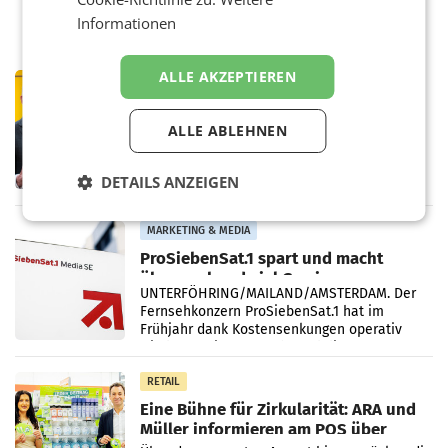
Informationen
ALLE AKZEPTIEREN
PRIMENEWS
Österreichische Post: Umsatzplus im
ersten Halbjahr trotz schwachem
ALLE ABLEHNEN
Briefgeschäft
WIEN Die Österreichische Post AG hat im
ersten Halbjahr 2026 einen Konzernumsatz
DETAILS ANZEIGEN
von 1.544,0 Mio. EUR erwirtschaftet, was
einem Plus von 3,8 Prozent gegenüber dem
Vergleichszeitraum
MARKETING & MEDIA
ProSiebenSat.1 spart und macht
überraschend viel Gewinn
UNTERFÖHRING/MAILAND/AMSTERDAM. Der
Fernsehkonzern ProSiebenSat.1 hat im
Frühjahr dank Kostensenkungen operativ
wieder Gewinn gemacht und die
Markterwartung deutlich übertroffen.
RETAIL
Eine Bühne für Zirkularität: ARA und
Müller informieren am POS über