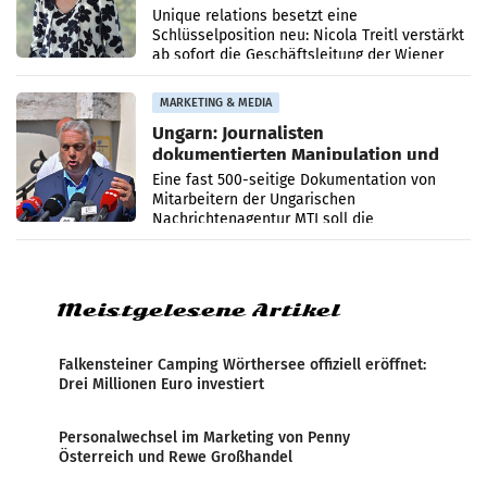
Geschäftsleitung
Unique relations besetzt eine
Schlüsselposition neu: Nicola Treitl verstärkt
ab sofort die Geschäftsleitung der Wiener
PR-Agentur an der Seite von Josef Kalina und
Anna Kalina-Mahr.
MARKETING & MEDIA
Ungarn: Journalisten
dokumentierten Manipulation und
Zensur
Eine fast 500-seitige Dokumentation von
Mitarbeitern der Ungarischen
Nachrichtenagentur MTI soll die
systematische Nachrichten-Manipulation und
Zensur bei der Agentur während der Zeit
Meistgelesene Artikel
Falkensteiner Camping Wörthersee offiziell eröffnet:
Drei Millionen Euro investiert
Personalwechsel im Marketing von Penny
Österreich und Rewe Großhandel