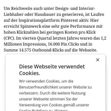
Um Reichweite auch unter Design- und Interior-
Liebhaber oder Hausbauer zu generieren, ist Laufen
auf der Inspirationsplattform Pinterest aktiv. Hier
erreicht Spinnwerk eine sehr gute Performance mit
hohen Klickzahlen bei geringen Kosten pro Klick
(CPC). Im vierten Quartal letzten Jahres waren das 1,2
Millionen Impressions, 16.000 Pin Clicks und in
Summe 14.575 Outbound-Klicks auf die Webseite.
×
Diese Webseite verwendet
Cookies.
BEWERTEN SIE DIESEN ARTIKEL
Wir verwenden Cookies, um die
Benutzerfreundlichkeit unserer Website zu
verbessern. Durch die weitere Nutzung
unserer Webseite stimmen Sie der
Facebook
Twitter
Messenger
WhatsApp
LinkedIn
XING
Teilen
Verwendung von Cookies gemäß unserer
Cookie-Richtlinie zu.
Weitere