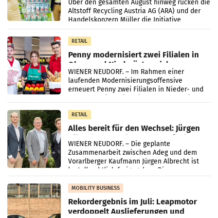
Kreislauffähigkeit
Über den gesamten August hinweg rücken die
Altstoff Recycling Austria AG (ARA) und der
Handelskonzern Müller die Initiative
„Kreislauf-Helden“ in allen österreichischen
Müller-Filialen
RETAIL
Penny modernisiert zwei Filialen in
Ober- und Niederösterreich
WIENER NEUDORF. – Im Rahmen einer
laufenden Modernisierungsoffensive
erneuert Penny zwei Filialen in Nieder- und
Oberösterreich. Die beiden Standorte liegen
in Haag sowie im rund
RETAIL
Alles bereit für den Wechsel: Jürgen
Albrecht setzt ab 1.1.2027 auf Adeg
WIENER NEUDORF. – Die geplante
Zusammenarbeit zwischen Adeg und dem
Vorarlberger Kaufmann Jürgen Albrecht ist
kartellrechtlich freigegeben: Die
Bundeswettbewerbsbehörde und der
Bundeskartellanwalt
MOBILITY BUSINESS
Rekordergebnis im Juli: Leapmotor
verdoppelt Auslieferungen und