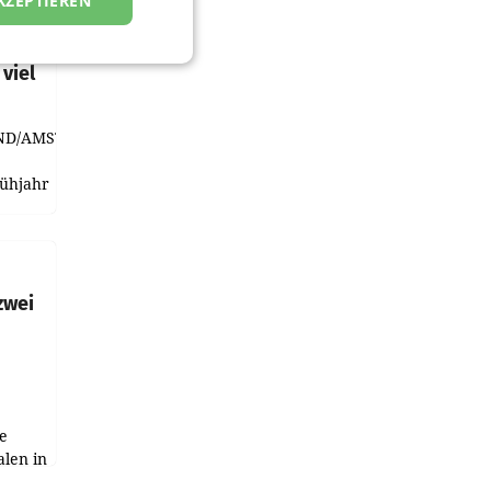
KZEPTIEREN
t und
viel
ND/AMSTERDAM.
rühjahr
h
zwei
e
alen in
ich.