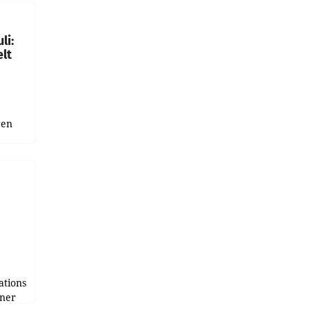
gen in
li:
lt
gen
uge
bnis
r als
tions
tner