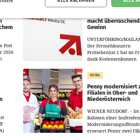
EIGEN
ALLE ABLEHNEN
ALLE A
MARKETING & MEDIA
:
ProSiebenSat.1 spar
n
macht überraschend 
achem
Gewinn
UNTERFÖHRING/MAILA
e Post
Der Fernsehkonzern
hr 2026
ProSiebenSat.1 hat im F
n
dank Kostensenkungen
operativ wieder Gewinn
m Plus
gemacht und die
RETAIL
er
Markterwartung deutlic
übertroffen.
Penny modernisiert 
Filialen in Ober- und
m
Niederösterreich
WIENER NEUDORF. – Im
st
Rahmen einer laufenden
ff
Modernisierungsoffensiv
A)
erneuert Penny zwei Fili
Nieder- und Oberösterre