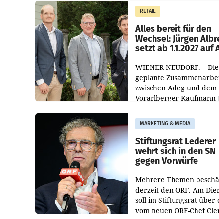
Müller die Initiative „Krei
RETAIL
Helden“ in allen
österreichischen Müller-F
Alles bereit für den
Wechsel: Jürgen Albr
setzt ab 1.1.2027 auf
WIENER NEUDORF. – Die
geplante Zusammenarbei
zwischen Adeg und dem
Vorarlberger Kaufmann 
Albrecht ist kartellrechtl
freigegeben: Die
MARKETING & MEDIA
Bundeswettbewerbsbeh
und der Bundeskartellan
Stiftungsrat Lederer
wehrt sich in den SN
gegen Vorwürfe
Mehrere Themen beschä
derzeit den ORF. Am Die
soll im Stiftungsrat über 
vom neuen ORF-Chef Cl