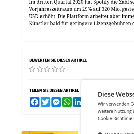
Im dritten Quartal 2020 hat Spotify die Zahl
Vorjahreszeitraum um 29% auf 320 Mio. geste
USD erhöht. Die Plattform arbeitet aber imm
Künstler bald für geringere Lizenzgebühren d
BEWERTEN SIE DIESEN ARTIKEL
TEILEN SIE DIESEN ARTIKEL
Diese Webse
Facebook
Twitter
Messenger
WhatsApp
LinkedIn
XING
Teilen
Wir verwenden Co
weitere Nutzung 
Cookie-Richtlinie