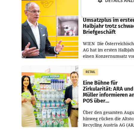
DETAILS ANZ
PRIMENEWS
Österreichische Post
Umsatzplus im erste
Halbjahr trotz schw
Briefgeschäft
WIEN Die Österreichisch
AG hat im ersten Halbja
einen Konzernumsatz vo
1.544,0 Mio. EUR
erwirtschaftet, was eine
RETAIL
von 3,8 Prozent gegenüb
dem Vergleichszeitraum
Eine Bühne für
Zirkularität: ARA und
Müller informieren a
POS über
Kreislauffähigkeit
Über den gesamten Augu
hinweg rücken die Altsto
Recycling Austria AG (AR
und der Handelskonzern