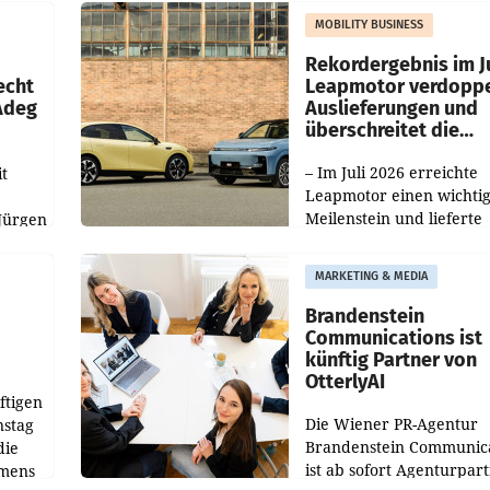
slauf-
Die beiden Standorte lie
MOBILITY BUSINESS
Haag sowie im rund
ilialen
Rekordergebnis im Ju
echt
Leapmotor verdoppe
 Adeg
Auslieferungen und
überschreitet die
100.000er-Marke
– Im Juli 2026 erreichte
t
Leapmotor einen wichti
Meilenstein und lieferte
Jürgen
weltweit 101.267 Fahrze
ich
aus, womit sich das Erge
MARKETING & MEDIA
gegenüber Juli 2025 meh
örde
verdoppelte (+102
walt
Brandenstein
Communications ist
künftig Partner von
OtterlyAI
ftigen
Die Wiener PR-Agentur
nstag
Brandenstein Communica
die
ist ab sofort Agenturpar
emens