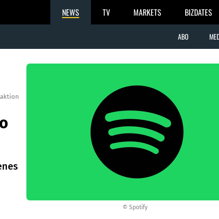
NEWS
TV
MARKETS
BIZDATES
ABO
MED
aktion
bo
enes
© Spotify