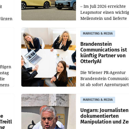
100.000er-Marke
– Im Juli 2026 erreichte
t
Leapmotor einen wichti
Meilenstein und lieferte
Jürgen
weltweit 101.267 Fahrze
ich
aus, womit sich das Erge
MARKETING & MEDIA
gegenüber Juli 2025 meh
örde
verdoppelte (+102
walt
Brandenstein
Communications ist
künftig Partner von
OtterlyAI
ftigen
Die Wiener PR-Agentur
nstag
Brandenstein Communica
die
ist ab sofort Agenturpar
emens
der KI-Monitoring- und
Optimierungsplattform
MARKETING & MEDIA
OtterlyAI. Damit baut di
Agentur ihr Leistungspor
Ungarn: Journalisten
ue
dokumentierten
Treitl
Manipulation und Ze
ung