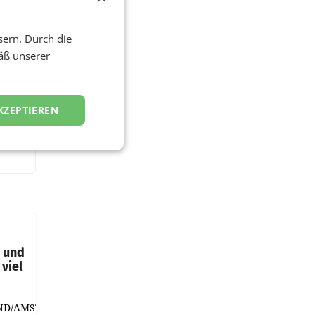
sern. Durch die
äß unserer
KZEPTIEREN
t und
viel
ND/AMSTERDAM.