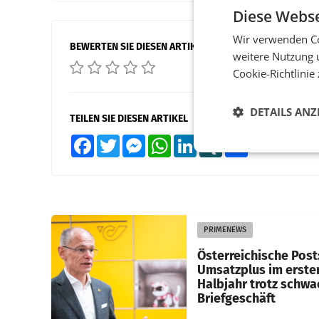
Diese Webse
Wir verwenden Co
BEWERTEN SIE DIESEN ARTIKEL
weitere Nutzung 
Cookie-Richtlinie
DETAILS ANZ
TEILEN SIE DIESEN ARTIKEL
Facebook
Twitter
Messenger
WhatsApp
LinkedIn
XING
Teilen
PRIMENEWS
Österreichische Post
Umsatzplus im erste
Halbjahr trotz schw
Briefgeschäft