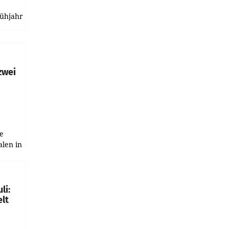
rühjahr
h
zwei
e
alen in
ich.
gen in
li:
lt