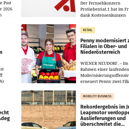
e Post
Der Fernsehkonzern
hr 2026
ProSiebenSat.1 hat im F
n
dank Kostensenkungen
operativ wieder Gewinn
m Plus
gemacht und die
RETAIL
er
Markterwartung deutlic
übertroffen.
Penny modernisiert 
Filialen in Ober- und
m
Niederösterreich
WIENER NEUDORF. – Im
st
Rahmen einer laufenden
ff
Modernisierungsoffensiv
A)
erneuert Penny zwei Fili
Nieder- und Oberösterre
slauf-
Die beiden Standorte lie
MOBILITY BUSINESS
Haag sowie im rund
ilialen
Rekordergebnis im Ju
echt
Leapmotor verdoppe
 Adeg
Auslieferungen und
überschreitet die