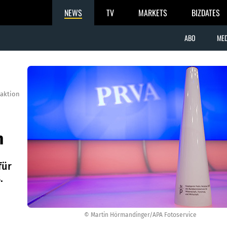
NEWS
TV
MARKETS
BIZDATES
ABO
MED
aktion
n
für
.
© Martin Hörmandinger/APA Fotoservice