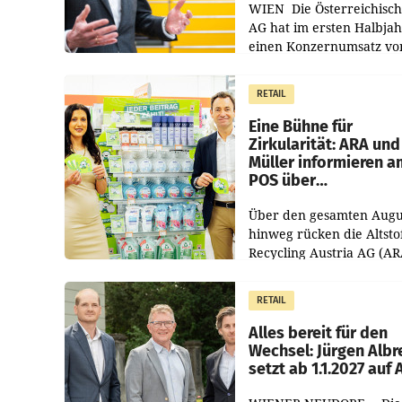
WIEN Die Österreichisch
AG hat im ersten Halbja
einen Konzernumsatz vo
1.544,0 Mio. EUR
erwirtschaftet, was eine
RETAIL
von 3,8 Prozent gegenüb
dem Vergleichszeitraum
Eine Bühne für
Zirkularität: ARA und
Müller informieren a
POS über
Kreislauffähigkeit
Über den gesamten Augu
hinweg rücken die Altsto
Recycling Austria AG (AR
und der Handelskonzern
Müller die Initiative „Krei
RETAIL
Helden“ in allen
österreichischen Müller-F
Alles bereit für den
Wechsel: Jürgen Albr
setzt ab 1.1.2027 auf