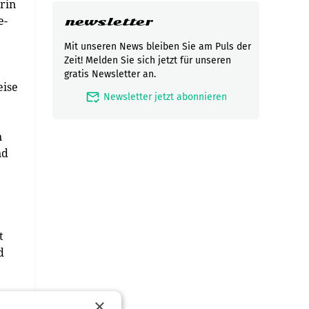
rin
e-
newsletter
Mit unseren News bleiben Sie am Puls der
Zeit! Melden Sie sich jetzt für unseren
gratis Newsletter an.
eise
mark_email_read
Newsletter jetzt abonnieren
n
nd
t
d
×