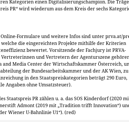
en Kategorien einen Digitalisierungschampion. Die Träge
preis PR“ wird wiederum aus dem Kreis der sechs Kategori
Online-Formulare und weitere Infos sind unter prva.at/pr
 welche die eingereichten Projekte mithilfe der Kriterien
steneffizienz bewertet. Vorsitzende der Fachjury ist PRVA-
n Vertreterinnen und Vertretern der Agenturszene gehöre
ta and Media Center der Wirtschaftskammer Österreich, u
sabteilung der Bundesarbeitskammer und der AK Wien, zu
nreichung in den Staatspreiskategorien beträgt 290 Euro,
lle Angaben ohne Umsatzsteuer).
s Staatspreis PR zählen u. a. das SOS Kinderdorf (2020 mi
nerstift Admont (2019 mit „Tradition trifft Innovation“) un
er Wiener U-Bahnlinie U1“). (red)