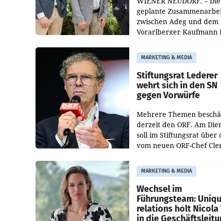
WIENER NEUDORF. – Die
geplante Zusammenarbei
zwischen Adeg und dem
Vorarlberger Kaufmann 
Albrecht ist kartellrechtl
freigegeben: Die
MARKETING & MEDIA
Bundeswettbewerbsbeh
und der Bundeskartellan
Stiftungsrat Lederer
wehrt sich in den SN
gegen Vorwürfe
Mehrere Themen beschä
derzeit den ORF. Am Die
soll im Stiftungsrat über 
vom neuen ORF-Chef Cl
Pig vorgeschlagenen
Besetzungen für die
MARKETING & MEDIA
Direktionen abgestimmt
werden.
Wechsel im
Führungsteam: Uniq
relations holt Nicola 
in die Geschäftsleit