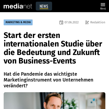
menu
NEWS
Menü
event
draw
07.06.2022
Redaktion
MARKETING & MEDIA
Start der ersten
internationalen Studie über
die Bedeutung und Zukunft
von Business-Events
Hat die Pandemie das wichtigste
Marketinginstrument von Unternehmen
verändert?