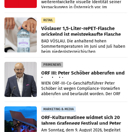
weiterentwickelte visuelle Identität seiner
Verpackungen in Österreich vor. Im
Mittelpunkt des Redesigns stehen zentrale
Gestaltungselemente
RETAIL
Vöslauer 1,5-Liter-rePET-Flasche
prickelnd ist meistgekaufte Flasche
Österreichs
BAD VÖSLAU. Die anhaltend hohen
Sommertemperaturen im Juni und Juli haben
beim niederösterreichischen
Getränkehersteller Vöslauer zu deutlichen
Absatzzuwächsen geführt. Während
PRIMENEWS
ORF III: Peter Schöber abberufen und
beurlaubt
WIEN ORF-III-Co-Geschäftsführer Peter
Schöber ist wegen Compliance-Vorwürfen
abberufen und beurlaubt worden. Der ORF
bestätigte gegenüber der APA entsprechende
Medienberichte.
MARKETING & MEDIA
ORF-Kulturmatinee widmet sich 20
Jahren Grafenegg Festival und Peter
Simonischek
Am Sonntag, dem 9. August 2026, begleitet