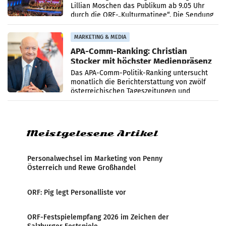
Lillian Moschen das Publikum ab 9.05 Uhr
durch die ORF-„Kulturmatinee“. Die Sendung
startet mit der Dokumentation „20 Jahre
Grafenegg
MARKETING & MEDIA
APA-Comm-Ranking: Christian
Stocker mit höchster Medienpräsenz
im Juli
Das APA-Comm-Politik-Ranking untersucht
monatlich die Berichterstattung von zwölf
österreichischen Tageszeitungen und
analysiert, welche Politikerinnen und
Politiker Österreichs die
Meistgelesene Artikel
Personalwechsel im Marketing von Penny
Österreich und Rewe Großhandel
ORF: Pig legt Personalliste vor
ORF-Festspielempfang 2026 im Zeichen der