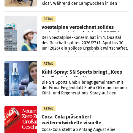
Kids“. Während der Campwochen in den
Monaten Juli und August versorgt das
Unternehmen Kinder sowie
RETAIL
voestalpine verzeichnet solides
erstes Quartal und steigert EBITDA
Der voestalpine-Konzern hat im 1. Quartal
des Geschäftsjahres 2026/27 (1. April bis 30.
Juni 2026) ein solides Ergebnis erwirtschaftet.
Der Umsatz stieg im Vergleich zur
Vorjahresperiode
RETAIL
Kühl-Spray: SN Sports bringt „Keep
Cool“ auf den Markt
Die SN Sports GmbH bringt gemeinsam mit
der Firma Feygenblatt FloGu OG einen neuen
Kühl- und Regenerations-Spray auf den
Markt. Das Produkt namens „Keep Cool“ ist zu
100 Prozent
RETAIL
Coca-Cola präsentiert
weiterentwickelte visuelle
Markenidentität
Coca-Cola stellt ab Anfang August eine