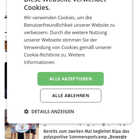
Cookies.
Wir verwenden Cookies, um die
MARKETING & MEDIA
Benutzerfreundlichkeit unserer Website zu
Pilnacek-U-Ausschuss - Presserat
verbessern. Durch die weitere Nutzung
fordert sensible Berichterstattung
WIEN Der Presserat fordert Medienvertreter
unserer Webseite stimmen Sie der
dazu auf, im U-Ausschuss zu den
Verwendung von Cookies gemäß unserer
Ermittlungen rund um das Ableben des Ex-
Cookie-Richtlinie zu.
Weitere
Sektionschefs im Justizministerium, Christian
Pilnacek, auf sensible
Informationen
MARKETING & MEDIA
Stiftungsrat Lederer wehrt sich in
ALLE AKZEPTIEREN
den SN gegen Vorwürfe
Mehrere Themen beschäftigen derzeit den
ORF. Am Dienstag soll im Stiftungsrat über
ALLE ABLEHNEN
die vom neuen ORF-Chef Clemens Pig
vorgeschlagenen Besetzungen für die
Direktionen abgestimmt werden.
DETAILS ANZEIGEN
RETAIL
Bipa unterstützt Bewegte Kids
Sommercamps im Osten Österreichs
Bereits zum zweiten Mal begleitet Bipa das
polysportive Sommersportcamp „Bewegte