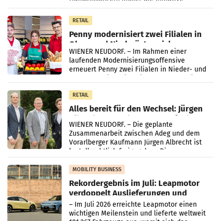
„Kreislauf-Helden“ in allen österreichischen
Müller-Filialen
RETAIL
Penny modernisiert zwei Filialen in
Ober- und Niederösterreich
WIENER NEUDORF. – Im Rahmen einer
laufenden Modernisierungsoffensive
erneuert Penny zwei Filialen in Nieder- und
Oberösterreich. Die beiden Standorte liegen
in Haag sowie im rund
RETAIL
Alles bereit für den Wechsel: Jürgen
Albrecht setzt ab 1.1.2027 auf Adeg
WIENER NEUDORF. – Die geplante
Zusammenarbeit zwischen Adeg und dem
Vorarlberger Kaufmann Jürgen Albrecht ist
kartellrechtlich freigegeben: Die
Bundeswettbewerbsbehörde und der
Bundeskartellanwalt
MOBILITY BUSINESS
Rekordergebnis im Juli: Leapmotor
verdoppelt Auslieferungen und
überschreitet die 100.000er-Marke
– Im Juli 2026 erreichte Leapmotor einen
wichtigen Meilenstein und lieferte weltweit