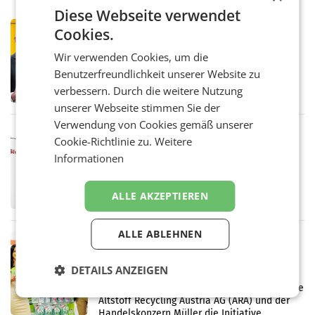
Diese Webseite verwendet
PRIMENEWS
Cookies.
Österreichische Post: Umsatzplus im
Wir verwenden Cookies, um die
ersten Halbjahr trotz schwachem
Briefgeschäft
Benutzerfreundlichkeit unserer Website zu
WIEN Die Österreichische Post AG hat im
ersten Halbjahr 2026 einen Konzernumsatz
verbessern. Durch die weitere Nutzung
von 1.544,0 Mio. EUR erwirtschaftet, was
unserer Webseite stimmen Sie der
einem Plus von 3,8 Prozent gegenüber dem
Verwendung von Cookies gemäß unserer
Vergleichszeitraum
MARKETING & MEDIA
Cookie-Richtlinie zu.
Weitere
ProSiebenSat.1 spart und macht
Informationen
überraschend viel Gewinn
UNTERFÖHRING/MAILAND/AMSTERDAM. Der
Fernsehkonzern ProSiebenSat.1 hat im
ALLE AKZEPTIEREN
Frühjahr dank Kostensenkungen operativ
wieder Gewinn gemacht und die
Markterwartung deutlich übertroffen.
ALLE ABLEHNEN
RETAIL
Eine Bühne für Zirkularität: ARA und
DETAILS ANZEIGEN
Müller informieren am POS über
Kreislauffähigkeit
Über den gesamten August hinweg rücken die
Altstoff Recycling Austria AG (ARA) und der
Handelskonzern Müller die Initiative