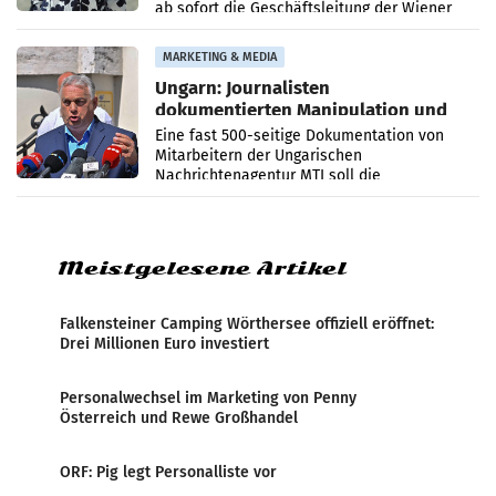
ab sofort die Geschäftsleitung der Wiener
PR-Agentur an der Seite von Josef Kalina und
Anna Kalina-Mahr.
MARKETING & MEDIA
Ungarn: Journalisten
dokumentierten Manipulation und
Zensur
Eine fast 500-seitige Dokumentation von
Mitarbeitern der Ungarischen
Nachrichtenagentur MTI soll die
systematische Nachrichten-Manipulation und
Zensur bei der Agentur während der Zeit
Meistgelesene Artikel
Falkensteiner Camping Wörthersee offiziell eröffnet:
Drei Millionen Euro investiert
Personalwechsel im Marketing von Penny
Österreich und Rewe Großhandel
ORF: Pig legt Personalliste vor