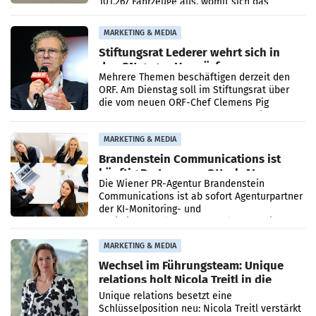
101.267 Fahrzeuge aus, womit sich das
Ergebnis gegenüber Juli 2025 mehr als
verdoppelte (+102
MARKETING & MEDIA
Stiftungsrat Lederer wehrt sich in
den SN gegen Vorwürfe
Mehrere Themen beschäftigen derzeit den
ORF. Am Dienstag soll im Stiftungsrat über
die vom neuen ORF-Chef Clemens Pig
vorgeschlagenen Besetzungen für die
Direktionen abgestimmt werden.
MARKETING & MEDIA
Brandenstein Communications ist
künftig Partner von OtterlyAI
Die Wiener PR-Agentur Brandenstein
Communications ist ab sofort Agenturpartner
der KI-Monitoring- und
Optimierungsplattform OtterlyAI. Damit baut
die Agentur ihr Leistungsportfolio
MARKETING & MEDIA
Wechsel im Führungsteam: Unique
relations holt Nicola Treitl in die
Geschäftsleitung
Unique relations besetzt eine
Schlüsselposition neu: Nicola Treitl verstärkt