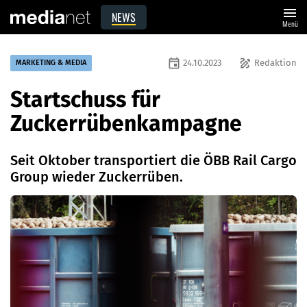
menu
NEWS
Menü
event
draw
24.10.2023
Redaktion
MARKETING & MEDIA
Startschuss für
Zuckerrübenkampagne
Seit Oktober transportiert die ÖBB Rail Cargo
Group wieder Zuckerrüben.