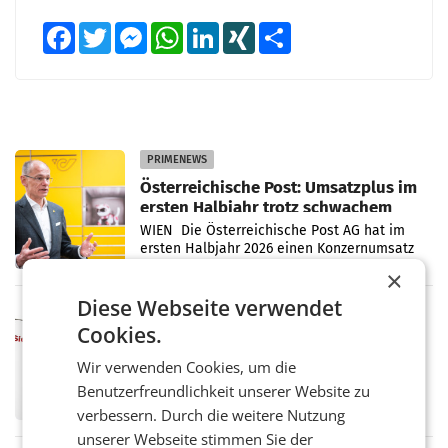
Facebook
Twitter
Messenger
WhatsApp
LinkedIn
XING
Teilen
PRIMENEWS
Österreichische Post: Umsatzplus im
ersten Halbjahr trotz schwachem
Briefgeschäft
WIEN Die Österreichische Post AG hat im
ersten Halbjahr 2026 einen Konzernumsatz
von 1.544,0 Mio. EUR erwirtschaftet, was
×
einem Plus von 3,8 Prozent gegenüber dem
Diese Webseite verwendet
Vergleichszeitraum
MARKETING & MEDIA
Cookies.
ProSiebenSat.1 spart und macht
überraschend viel Gewinn
Wir verwenden Cookies, um die
UNTERFÖHRING/MAILAND/AMSTERDAM. Der
Benutzerfreundlichkeit unserer Website zu
Fernsehkonzern ProSiebenSat.1 hat im
Frühjahr dank Kostensenkungen operativ
verbessern. Durch die weitere Nutzung
wieder Gewinn gemacht und die
unserer Webseite stimmen Sie der
Markterwartung deutlich übertroffen.