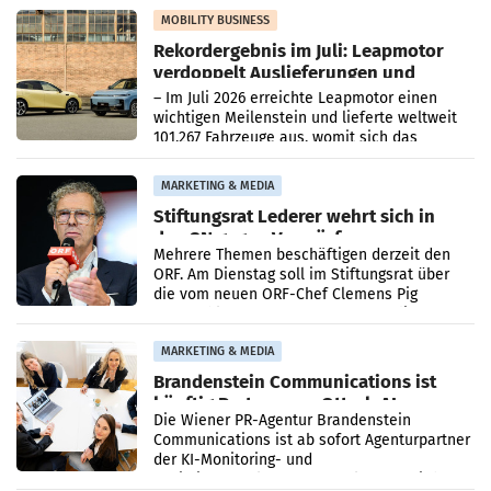
Bundeskartellanwalt
MOBILITY BUSINESS
Rekordergebnis im Juli: Leapmotor
verdoppelt Auslieferungen und
überschreitet die 100.000er-Marke
– Im Juli 2026 erreichte Leapmotor einen
wichtigen Meilenstein und lieferte weltweit
101.267 Fahrzeuge aus, womit sich das
Ergebnis gegenüber Juli 2025 mehr als
verdoppelte (+102
MARKETING & MEDIA
Stiftungsrat Lederer wehrt sich in
den SN gegen Vorwürfe
Mehrere Themen beschäftigen derzeit den
ORF. Am Dienstag soll im Stiftungsrat über
die vom neuen ORF-Chef Clemens Pig
vorgeschlagenen Besetzungen für die
Direktionen abgestimmt werden.
MARKETING & MEDIA
Brandenstein Communications ist
künftig Partner von OtterlyAI
Die Wiener PR-Agentur Brandenstein
Communications ist ab sofort Agenturpartner
der KI-Monitoring- und
Optimierungsplattform OtterlyAI. Damit baut