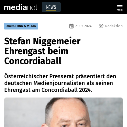
menu
NEWS
Menü
event
draw
21.05.2024
Redaktion
MARKETING & MEDIA
Stefan Niggemeier
Ehrengast beim
Concordiaball
Österreichischer Presserat präsentiert den
deutschen Medienjournalisten als seinen
Ehrengast am Concordiaball 2024.