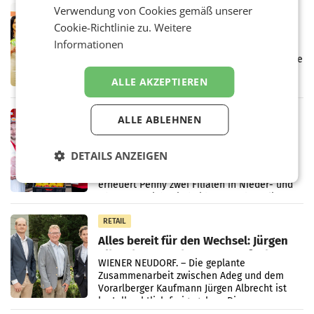
Verwendung von Cookies gemäß unserer
RETAIL
Cookie-Richtlinie zu.
Weitere
Eine Bühne für Zirkularität: ARA und
Müller informieren am POS über
Informationen
Kreislauffähigkeit
Über den gesamten August hinweg rücken die
Altstoff Recycling Austria AG (ARA) und der
ALLE AKZEPTIEREN
Handelskonzern Müller die Initiative
„Kreislauf-Helden“ in allen österreichischen
Müller-Filialen
RETAIL
ALLE ABLEHNEN
Penny modernisiert zwei Filialen in
Ober- und Niederösterreich
DETAILS ANZEIGEN
WIENER NEUDORF. – Im Rahmen einer
laufenden Modernisierungsoffensive
erneuert Penny zwei Filialen in Nieder- und
Oberösterreich. Die beiden Standorte liegen
in Haag sowie im rund
RETAIL
Alles bereit für den Wechsel: Jürgen
Albrecht setzt ab 1.1.2027 auf Adeg
WIENER NEUDORF. – Die geplante
Zusammenarbeit zwischen Adeg und dem
Vorarlberger Kaufmann Jürgen Albrecht ist
kartellrechtlich freigegeben: Die
Bundeswettbewerbsbehörde und der