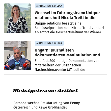
die Agentur ihr Leistungsportfolio
MARKETING & MEDIA
Wechsel im Führungsteam: Unique
relations holt Nicola Treitl in die
Geschäftsleitung
Unique relations besetzt eine
Schlüsselposition neu: Nicola Treitl verstärkt
ab sofort die Geschäftsleitung der Wiener
PR-Agentur an der Seite von Josef Kalina und
Anna Kalina-Mahr.
MARKETING & MEDIA
Ungarn: Journalisten
dokumentierten Manipulation und
Zensur
Eine fast 500-seitige Dokumentation von
Mitarbeitern der Ungarischen
Nachrichtenagentur MTI soll die
systematische Nachrichten-Manipulation und
Zensur bei der Agentur während der Zeit
Meistgelesene Artikel
Personalwechsel im Marketing von Penny
Österreich und Rewe Großhandel