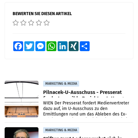
BEWERTEN SIE DIESEN ARTIKEL
Facebook
Twitter
Messenger
WhatsApp
LinkedIn
XING
Teilen
MARKETING & MEDIA
Pilnacek-U-Ausschuss - Presserat
fordert sensible Berichterstattung
WIEN Der Presserat fordert Medienvertreter
dazu auf, im U-Ausschuss zu den
Ermittlungen rund um das Ableben des Ex-
Sektionschefs im Justizministerium, Christian
Pilnacek, auf sensible
MARKETING & MEDIA