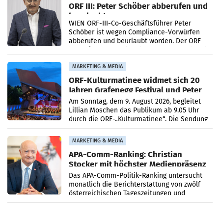
ORF III: Peter Schöber abberufen und
beurlaubt
WIEN ORF-III-Co-Geschäftsführer Peter
Schöber ist wegen Compliance-Vorwürfen
abberufen und beurlaubt worden. Der ORF
bestätigte gegenüber der APA entsprechende
Medienberichte.
MARKETING & MEDIA
ORF-Kulturmatinee widmet sich 20
Jahren Grafenegg Festival und Peter
Simonischek
Am Sonntag, dem 9. August 2026, begleitet
Lillian Moschen das Publikum ab 9.05 Uhr
durch die ORF-„Kulturmatinee“. Die Sendung
startet mit der Dokumentation „20 Jahre
Grafenegg
MARKETING & MEDIA
APA-Comm-Ranking: Christian
Stocker mit höchster Medienpräsenz
im Juli
Das APA-Comm-Politik-Ranking untersucht
monatlich die Berichterstattung von zwölf
österreichischen Tageszeitungen und
analysiert, welche Politikerinnen und
Politiker Österreichs die