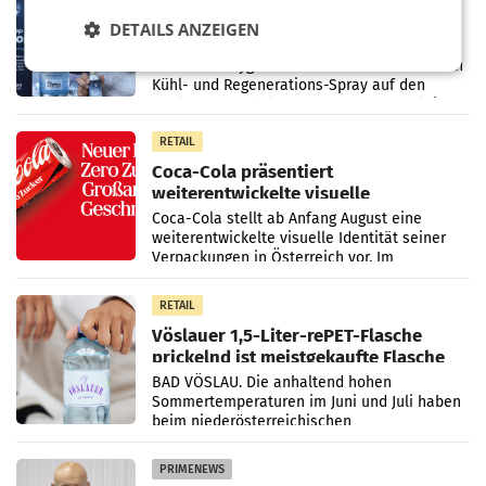
Kühl-Spray: SN Sports bringt „Keep
DETAILS ANZEIGEN
Cool“ auf den Markt
Die SN Sports GmbH bringt gemeinsam mit
der Firma Feygenblatt FloGu OG einen neuen
Kühl- und Regenerations-Spray auf den
Markt. Das Produkt namens „Keep Cool“ ist zu
100 Prozent
RETAIL
Coca-Cola präsentiert
weiterentwickelte visuelle
Markenidentität
Coca-Cola stellt ab Anfang August eine
weiterentwickelte visuelle Identität seiner
Verpackungen in Österreich vor. Im
Mittelpunkt des Redesigns stehen zentrale
Gestaltungselemente
RETAIL
Vöslauer 1,5-Liter-rePET-Flasche
prickelnd ist meistgekaufte Flasche
Österreichs
BAD VÖSLAU. Die anhaltend hohen
Sommertemperaturen im Juni und Juli haben
beim niederösterreichischen
Getränkehersteller Vöslauer zu deutlichen
Absatzzuwächsen geführt. Während
PRIMENEWS