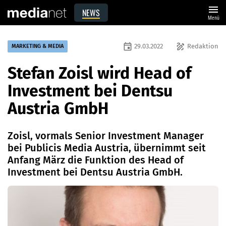
menu
NEWS
Menü
event
draw
29.03.2022
Redaktion
MARKETING & MEDIA
Stefan Zoisl wird Head of
Investment bei Dentsu
Austria GmbH
Zoisl, vormals Senior Investment Manager
bei Publicis Media Austria, übernimmt seit
Anfang März die Funktion des Head of
Investment bei Dentsu Austria GmbH.