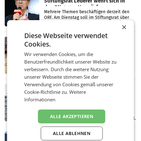
Stiftungsrat Lederer wehrt sich in
den SN gegen Vorwürfe
Mehrere Themen beschäftigen derzeit den
ORF. Am Dienstag soll im Stiftungsrat über
die vom neuen ORF-Chef Clemens Pig
×
vorgeschlagenen Besetzungen für die
Diese Webseite verwendet
Direktionen abgestimmt werden.
RETAIL
Cookies.
Bipa unterstützt Bewegte Kids
Wir verwenden Cookies, um die
Sommercamps im Osten Österreichs
Bereits zum zweiten Mal begleitet Bipa das
Benutzerfreundlichkeit unserer Website zu
polysportive Sommersportcamp „Bewegte
verbessern. Durch die weitere Nutzung
Kids“. Während der Campwochen in den
unserer Webseite stimmen Sie der
Monaten Juli und August versorgt das
Unternehmen Kinder sowie
Verwendung von Cookies gemäß unserer
RETAIL
Cookie-Richtlinie zu.
Weitere
voestalpine verzeichnet solides
Informationen
erstes Quartal und steigert EBITDA
Der voestalpine-Konzern hat im 1. Quartal
des Geschäftsjahres 2026/27 (1. April bis 30.
ALLE AKZEPTIEREN
Juni 2026) ein solides Ergebnis erwirtschaftet.
Der Umsatz stieg im Vergleich zur
Vorjahresperiode
ALLE ABLEHNEN
RETAIL