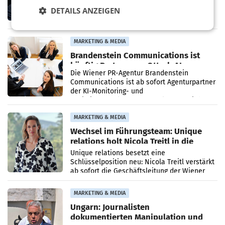
ORF. Am Dienstag soll im Stiftungsrat über
DETAILS ANZEIGEN
die vom neuen ORF-Chef Clemens Pig
vorgeschlagenen Besetzungen für die
Direktionen abgestimmt werden.
MARKETING & MEDIA
Brandenstein Communications ist
künftig Partner von OtterlyAI
Die Wiener PR-Agentur Brandenstein
Communications ist ab sofort Agenturpartner
der KI-Monitoring- und
Optimierungsplattform OtterlyAI. Damit baut
die Agentur ihr Leistungsportfolio
MARKETING & MEDIA
Wechsel im Führungsteam: Unique
relations holt Nicola Treitl in die
Geschäftsleitung
Unique relations besetzt eine
Schlüsselposition neu: Nicola Treitl verstärkt
ab sofort die Geschäftsleitung der Wiener
PR-Agentur an der Seite von Josef Kalina und
Anna Kalina-Mahr.
MARKETING & MEDIA
Ungarn: Journalisten
dokumentierten Manipulation und