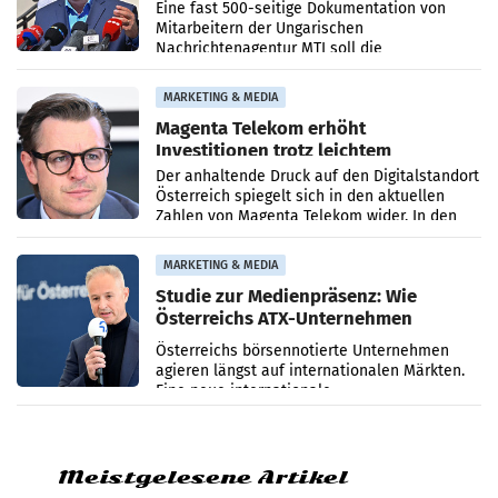
Zensur
Eine fast 500-seitige Dokumentation von
Mitarbeitern der Ungarischen
Nachrichtenagentur MTI soll die
systematische Nachrichten-Manipulation und
Zensur bei der Agentur während der Zeit
MARKETING & MEDIA
Magenta Telekom erhöht
Investitionen trotz leichtem
Umsatzrückgang
Der anhaltende Druck auf den Digitalstandort
Österreich spiegelt sich in den aktuellen
Zahlen von Magenta Telekom wider. In den
ersten sechs Monaten des laufenden Jahres
verzeichnete
MARKETING & MEDIA
Studie zur Medienpräsenz: Wie
Österreichs ATX-Unternehmen
international wahrgenommen
Österreichs börsennotierte Unternehmen
werden
agieren längst auf internationalen Märkten.
Eine neue internationale
Medienresonanzanalyse untersucht die
weltweite Berichterstattung über
Meistgelesene Artikel