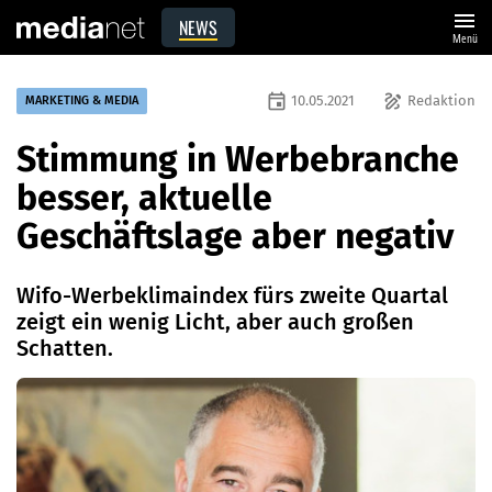
menu
NEWS
Menü
event
draw
10.05.2021
Redaktion
MARKETING & MEDIA
Stimmung in Werbebranche
besser, aktuelle
Geschäftslage aber negativ
Wifo-Werbeklimaindex fürs zweite Quartal
zeigt ein wenig Licht, aber auch großen
Schatten.