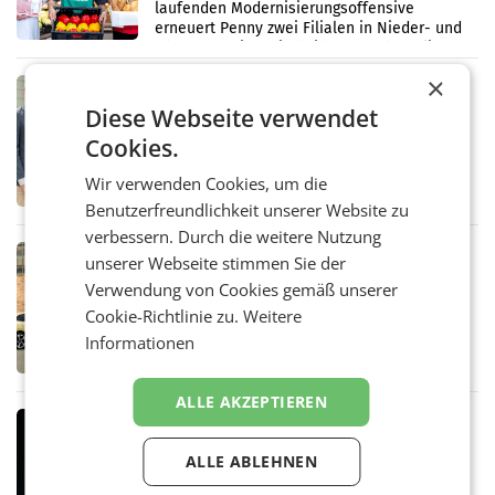
laufenden Modernisierungsoffensive
erneuert Penny zwei Filialen in Nieder- und
Oberösterreich. Die beiden Standorte liegen
in Haag sowie im rund
×
RETAIL
Diese Webseite verwendet
Alles bereit für den Wechsel: Jürgen
Albrecht setzt ab 1.1.2027 auf Adeg
Cookies.
WIENER NEUDORF. – Die geplante
Zusammenarbeit zwischen Adeg und dem
Wir verwenden Cookies, um die
Vorarlberger Kaufmann Jürgen Albrecht ist
Benutzerfreundlichkeit unserer Website zu
kartellrechtlich freigegeben: Die
Bundeswettbewerbsbehörde und der
verbessern. Durch die weitere Nutzung
Bundeskartellanwalt
MOBILITY BUSINESS
unserer Webseite stimmen Sie der
Rekordergebnis im Juli: Leapmotor
Verwendung von Cookies gemäß unserer
verdoppelt Auslieferungen und
Cookie-Richtlinie zu.
Weitere
überschreitet die 100.000er-Marke
– Im Juli 2026 erreichte Leapmotor einen
Informationen
wichtigen Meilenstein und lieferte weltweit
101.267 Fahrzeuge aus, womit sich das
Ergebnis gegenüber Juli 2025 mehr als
ALLE AKZEPTIEREN
verdoppelte (+102
MARKETING & MEDIA
Stiftungsrat Lederer wehrt sich in
ALLE ABLEHNEN
den SN gegen Vorwürfe
Mehrere Themen beschäftigen derzeit den