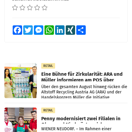
Facebook
Twitter
Messenger
WhatsApp
LinkedIn
XING
Teilen
RETAIL
Eine Bühne für Zirkularität: ARA und
Müller informieren am POS über
Kreislauffähigkeit
Über den gesamten August hinweg rücken die
Altstoff Recycling Austria AG (ARA) und der
Handelskonzern Müller die Initiative
„Kreislauf-Helden“ in allen österreichischen
Müller-Filialen
RETAIL
Penny modernisiert zwei Filialen in
Ober- und Niederösterreich
WIENER NEUDORF. – Im Rahmen einer