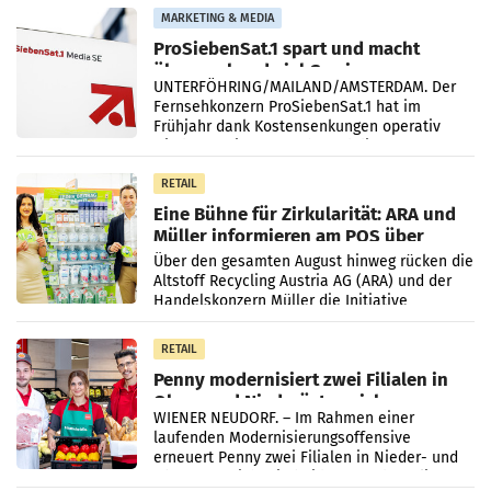
Vergleichszeitraum
MARKETING & MEDIA
ProSiebenSat.1 spart und macht
überraschend viel Gewinn
UNTERFÖHRING/MAILAND/AMSTERDAM. Der
Fernsehkonzern ProSiebenSat.1 hat im
Frühjahr dank Kostensenkungen operativ
wieder Gewinn gemacht und die
Markterwartung deutlich übertroffen.
RETAIL
Eine Bühne für Zirkularität: ARA und
Müller informieren am POS über
Kreislauffähigkeit
Über den gesamten August hinweg rücken die
Altstoff Recycling Austria AG (ARA) und der
Handelskonzern Müller die Initiative
„Kreislauf-Helden“ in allen österreichischen
Müller-Filialen
RETAIL
Penny modernisiert zwei Filialen in
Ober- und Niederösterreich
WIENER NEUDORF. – Im Rahmen einer
laufenden Modernisierungsoffensive
erneuert Penny zwei Filialen in Nieder- und
Oberösterreich. Die beiden Standorte liegen