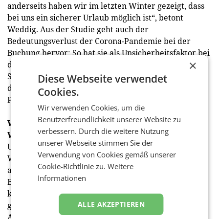
anderseits haben wir im letzten Winter gezeigt, dass
bei uns ein sicherer Urlaub möglich ist“, betont
Weddig. Aus der Studie geht auch der
Bedeutungsverlust der Corona-Pandemie bei der
Buchung hervor: So hat sie als Unsicherheitsfaktor bei
×
der Buchungsentscheidung im Vergleich zur
Sommerpotenzial-studie von vor einem halben Jahr
Diese Webseite verwendet
deutlich abgenommen (von 42 Prozent auf nun 25
Cookies.
Prozent).
Wir verwenden Cookies, um die
Benutzerfreundlichkeit unserer Website zu
Winter-Aktivitäten der Österreich Werbung: Echte
verbessern. Durch die weitere Nutzung
Winterliebe erleben
unserer Webseite stimmen Sie der
Um das deutlich erkennbare Potenzial für
Verwendung von Cookies gemäß unserer
Winterurlaub in den relevanten Märkten zu
Cookie-Richtlinie zu.
Weitere
aktivieren, unterstützt die Österreich Werbung die
Informationen
Branche mit zielgerichteter Kommunikation. Für den
kommenden Winter hat die Österreich Werbung,
ALLE AKZEPTIEREN
gemeinsam mit 58 Partnern aus ganz Österreich,
Aktivitäten in 11 Märkten lanciert. Eine Kampagne