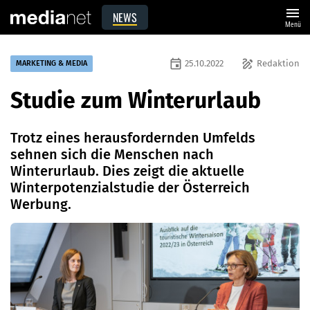
menu
NEWS
Menü
event
draw
25.10.2022
Redaktion
MARKETING & MEDIA
Studie zum Winterurlaub
Trotz eines herausfordernden Umfelds
sehnen sich die Menschen nach
Winterurlaub. Dies zeigt die aktuelle
Winterpotenzialstudie der Österreich
Werbung.