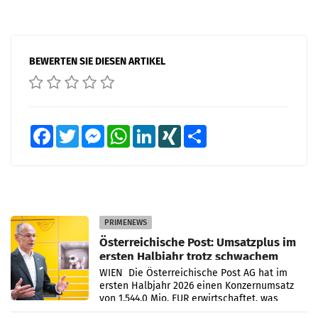
BEWERTEN SIE DIESEN ARTIKEL
Facebook
Twitter
Messenger
WhatsApp
LinkedIn
XING
Teilen
PRIMENEWS
Österreichische Post: Umsatzplus im
ersten Halbjahr trotz schwachem
Briefgeschäft
WIEN Die Österreichische Post AG hat im
ersten Halbjahr 2026 einen Konzernumsatz
von 1.544,0 Mio. EUR erwirtschaftet, was
einem Plus von 3,8 Prozent gegenüber dem