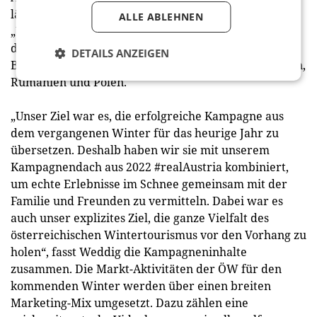
läuft seit September 2022 unter dem Namen
ALLE ABLEHNEN
„Winterliebe – Jetzt in echt erleben“ in Deutschland,
der Schweiz, Großbritannien, den Niederlanden,
DETAILS ANZEIGEN
Belgien, Dänemark, Tschechien, der Slowakei, Ungarn,
Rumänien und Polen.
„Unser Ziel war es, die erfolgreiche Kampagne aus
dem vergangenen Winter für das heurige Jahr zu
übersetzen. Deshalb haben wir sie mit unserem
Kampagnendach aus 2022 #realAustria kombiniert,
um echte Erlebnisse im Schnee gemeinsam mit der
Familie und Freunden zu vermitteln. Dabei war es
auch unser explizites Ziel, die ganze Vielfalt des
österreichischen Wintertourismus vor den Vorhang zu
holen“, fasst Weddig die Kampagneninhalte
zusammen. Die Markt-Aktivitäten der ÖW für den
kommenden Winter werden über einen breiten
Marketing-Mix umgesetzt. Dazu zählen eine