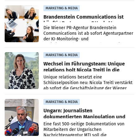
Direktionen abgestimmt werden.
MARKETING & MEDIA
Brandenstein Communications ist
künftig Partner von OtterlyAI
Die Wiener PR-Agentur Brandenstein
Communications ist ab sofort Agenturpartner
der KI-Monitoring- und
Optimierungsplattform OtterlyAI. Damit baut
die Agentur ihr Leistungsportfolio
MARKETING & MEDIA
Wechsel im Führungsteam: Unique
relations holt Nicola Treitl in die
Geschäftsleitung
Unique relations besetzt eine
Schlüsselposition neu: Nicola Treitl verstärkt
ab sofort die Geschäftsleitung der Wiener
PR-Agentur an der Seite von Josef Kalina und
Anna Kalina-Mahr.
MARKETING & MEDIA
Ungarn: Journalisten
dokumentierten Manipulation und
Zensur
Eine fast 500-seitige Dokumentation von
Mitarbeitern der Ungarischen
Nachrichtenagentur MTI soll die