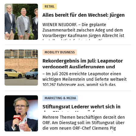
in Haag sowie im rund
RETAIL
Alles bereit für den Wechsel: Jürgen
Albrecht setzt ab 1.1.2027 auf Adeg
WIENER NEUDORF. – Die geplante
Zusammenarbeit zwischen Adeg und dem
Vorarlberger Kaufmann Jürgen Albrecht ist
kartellrechtlich freigegeben: Die
Bundeswettbewerbsbehörde und der
Bundeskartellanwalt
MOBILITY BUSINESS
Rekordergebnis im Juli: Leapmotor
verdoppelt Auslieferungen und
überschreitet die 100.000er-Marke
– Im Juli 2026 erreichte Leapmotor einen
wichtigen Meilenstein und lieferte weltweit
101.267 Fahrzeuge aus, womit sich das
Ergebnis gegenüber Juli 2025 mehr als
verdoppelte (+102
MARKETING & MEDIA
Stiftungsrat Lederer wehrt sich in
den SN gegen Vorwürfe
Mehrere Themen beschäftigen derzeit den
ORF. Am Dienstag soll im Stiftungsrat über
die vom neuen ORF-Chef Clemens Pig
vorgeschlagenen Besetzungen für die