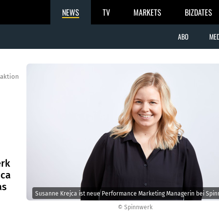
NEWS
TV
MARKETS
BIZDATES
ABO
MED
aktion
erk
jca
as
Susanne Krejca ist neue Performance Marketing Managerin bei Spin
© Spinnwerk