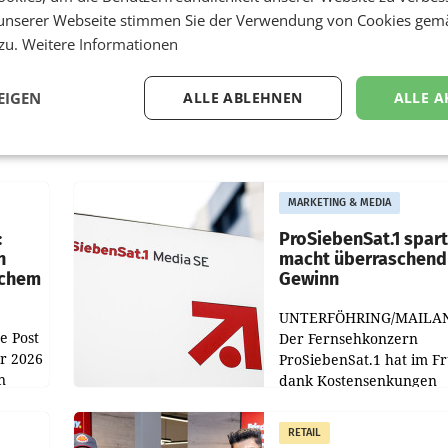
unserer Webseite stimmen Sie der Verwendung von Cookies gem
 zu.
Weitere Informationen
EIGEN
ALLE ABLEHNEN
ALLE A
MARKETING & MEDIA
:
ProSiebenSat.1 spar
n
macht überraschend 
achem
Gewinn
UNTERFÖHRING/MAILA
e Post
Der Fernsehkonzern
hr 2026
ProSiebenSat.1 hat im F
n
dank Kostensenkungen
operativ wieder Gewinn
m Plus
gemacht und die
RETAIL
er
Markterwartung deutlic