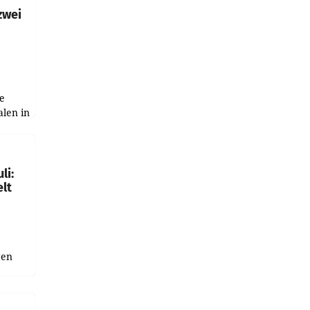
zwei
e
alen in
ich.
gen in
li:
lt
gen
uge
bnis