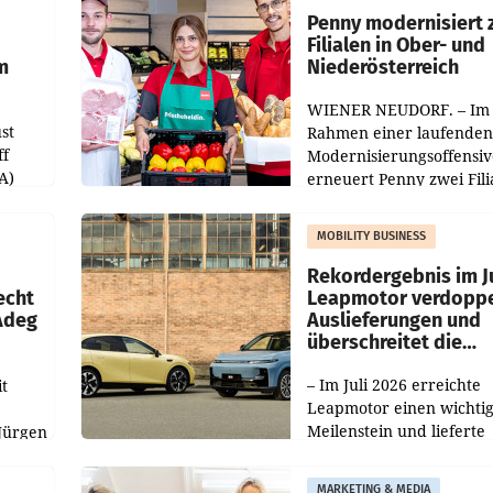
übertroffen.
Penny modernisiert 
Filialen in Ober- und
m
Niederösterreich
WIENER NEUDORF. – Im
st
Rahmen einer laufenden
ff
Modernisierungsoffensiv
A)
erneuert Penny zwei Fili
Nieder- und Oberösterre
slauf-
Die beiden Standorte lie
MOBILITY BUSINESS
Haag sowie im rund
ilialen
Rekordergebnis im Ju
echt
Leapmotor verdoppe
 Adeg
Auslieferungen und
überschreitet die
100.000er-Marke
– Im Juli 2026 erreichte
t
Leapmotor einen wichti
Meilenstein und lieferte
Jürgen
weltweit 101.267 Fahrze
ich
aus, womit sich das Erge
MARKETING & MEDIA