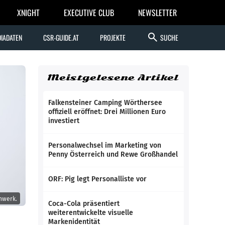
XNIGHT
EXECUTIVE CLUB
NEWSLETTER
search
IADATEN
CSR-GUIDE.AT
PROJEKTE
SUCHE
Meistgelesene Artikel
Falkensteiner Camping Wörthersee
offiziell eröffnet: Drei Millionen Euro
investiert
Personalwechsel im Marketing von
Penny Österreich und Rewe Großhandel
ORF: Pig legt Personalliste vor
nwerk.
Coca-Cola präsentiert
weiterentwickelte visuelle
Markenidentität