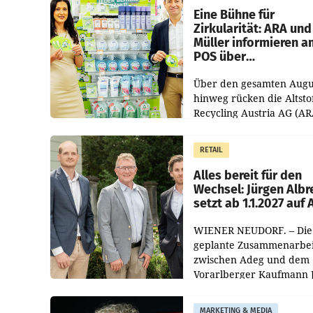
dem Vergleichszeitraum
Eine Bühne für
Zirkularität: ARA und
Müller informieren a
POS über
Kreislauffähigkeit
Über den gesamten Augu
hinweg rücken die Altsto
Recycling Austria AG (AR
und der Handelskonzern
Müller die Initiative „Krei
RETAIL
Helden“ in allen
österreichischen Müller-F
Alles bereit für den
Wechsel: Jürgen Albr
setzt ab 1.1.2027 auf
WIENER NEUDORF. – Die
geplante Zusammenarbei
zwischen Adeg und dem
Vorarlberger Kaufmann 
Albrecht ist kartellrechtl
freigegeben: Die
MARKETING & MEDIA