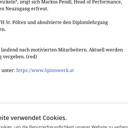
ickeln“, zeigt sich Markus Pendl, Head of Performance,
en Neuzugang erfreut.
H St. Pölten und absolvierte den Diplomlehrgang
en.
laufend nach motivierten Mitarbeitern. Aktuell werden
 vergeben. (red)
e unter:
https://www.Spinnwerk.at
ite verwendet Cookies.
okies, um die Benutzerfreundlichkeit unserer Website zu verbes