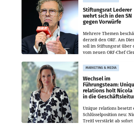
Bundeswettbewerbsbeh
und der Bundeskartellan
Stiftungsrat Lederer
wehrt sich in den SN
gegen Vorwürfe
Mehrere Themen beschä
derzeit den ORF. Am Die
soll im Stiftungsrat über 
vom neuen ORF-Chef Cl
Pig vorgeschlagenen
Besetzungen für die
MARKETING & MEDIA
Direktionen abgestimmt
werden.
Wechsel im
Führungsteam: Uniq
relations holt Nicola 
in die Geschäftsleit
Unique relations besetzt 
Schlüsselposition neu: Ni
Treitl verstärkt ab sofort
Geschäftsleitung der Wi
PR-Agentur an der Seite 