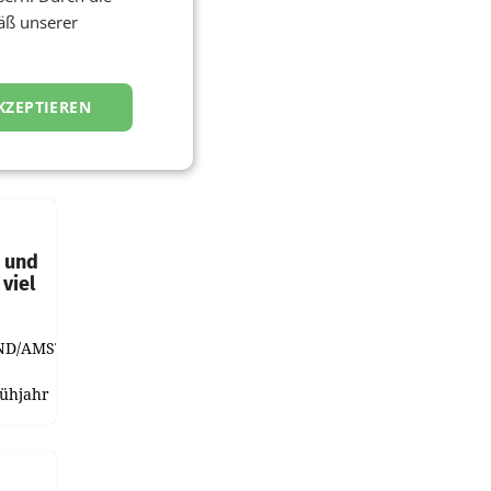
äß unserer
KZEPTIEREN
t und
viel
ND/AMSTERDAM.
rühjahr
h