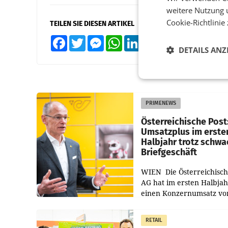
weitere Nutzung 
Cookie-Richtlinie
TEILEN SIE DIESEN ARTIKEL
Facebook
Twitter
Messenger
WhatsApp
LinkedIn
XING
Teilen
DETAILS ANZ
PRIMENEWS
Österreichische Post
Umsatzplus im erste
Halbjahr trotz schw
Briefgeschäft
WIEN Die Österreichisch
AG hat im ersten Halbja
einen Konzernumsatz vo
1.544,0 Mio. EUR
erwirtschaftet, was eine
RETAIL
von 3,8 Prozent gegenüb