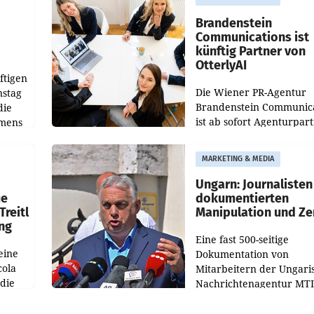
gegenüber Juli 2025 meh
örde
verdoppelte (+102
walt
Brandenstein
Communications ist
künftig Partner von
OtterlyAI
ftigen
Die Wiener PR-Agentur
nstag
Brandenstein Communica
die
ist ab sofort Agenturpar
emens
der KI-Monitoring- und
Optimierungsplattform
MARKETING & MEDIA
OtterlyAI. Damit baut di
Agentur ihr Leistungspor
Ungarn: Journalisten
ue
dokumentierten
Treitl
Manipulation und Ze
ung
Eine fast 500-seitige
eine
Dokumentation von
cola
Mitarbeitern der Ungari
 die
Nachrichtenagentur MTI 
ener
die systematische Nachri
von
Manipulation und Zensur