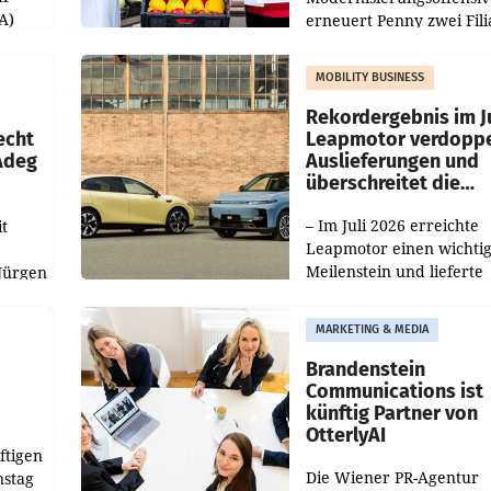
A)
erneuert Penny zwei Fili
Nieder- und Oberösterre
slauf-
Die beiden Standorte lie
MOBILITY BUSINESS
Haag sowie im rund
ilialen
Rekordergebnis im Ju
echt
Leapmotor verdoppe
 Adeg
Auslieferungen und
überschreitet die
100.000er-Marke
– Im Juli 2026 erreichte
t
Leapmotor einen wichti
Meilenstein und lieferte
Jürgen
weltweit 101.267 Fahrze
ich
aus, womit sich das Erge
MARKETING & MEDIA
gegenüber Juli 2025 meh
örde
verdoppelte (+102
walt
Brandenstein
Communications ist
künftig Partner von
OtterlyAI
ftigen
Die Wiener PR-Agentur
nstag