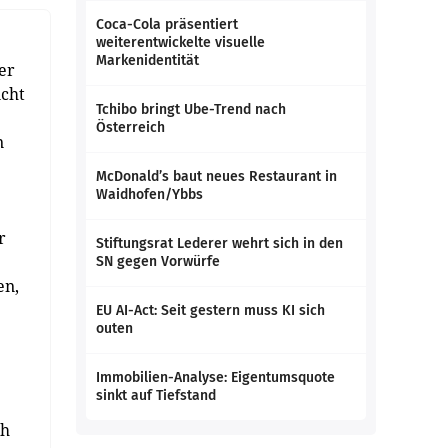
Coca-Cola präsentiert
weiterentwickelte visuelle
Markenidentität
er
icht
Tchibo bringt Ube-Trend nach
Österreich
n
McDonald’s baut neues Restaurant in
Waidhofen/Ybbs
r
Stiftungsrat Lederer wehrt sich in den
SN gegen Vorwürfe
en,
EU AI-Act: Seit gestern muss KI sich
outen
Immobilien-Analyse: Eigentumsquote
sinkt auf Tiefstand
ch