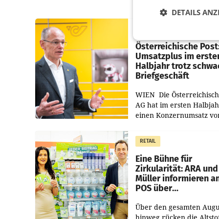
DETAILS ANZ
PRIMENEWS
Österreichische Post
Umsatzplus im erste
Halbjahr trotz schw
Briefgeschäft
WIEN Die Österreichisch
AG hat im ersten Halbja
einen Konzernumsatz vo
1.544,0 Mio. EUR
erwirtschaftet, was eine
RETAIL
von 3,8 Prozent gegenüb
dem Vergleichszeitraum
Eine Bühne für
Zirkularität: ARA und
Müller informieren a
POS über
Kreislauffähigkeit
Über den gesamten Augu
hinweg rücken die Altsto