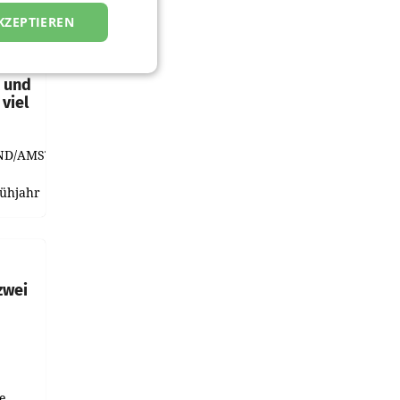
KZEPTIEREN
t und
viel
ND/AMSTERDAM.
rühjahr
h
zwei
e