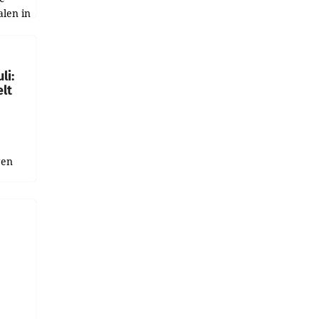
alen in
ich.
gen in
li:
lt
gen
uge
bnis
r als