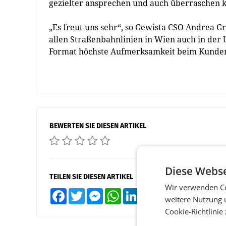
gezielter ansprechen und auch überraschen kö
„Es freut uns sehr“, so Gewista CSO Andrea G
allen Straßenbahnlinien in Wien auch in der
Format höchste Aufmerksamkeit beim Kunden u
BEWERTEN SIE DIESEN ARTIKEL
Diese Webse
TEILEN SIE DIESEN ARTIKEL
Wir verwenden Co
Facebook
Twitter
Messenger
WhatsApp
LinkedIn
XING
Teilen
weitere Nutzung 
Cookie-Richtlinie