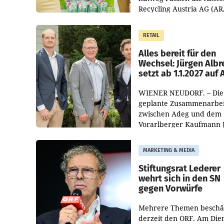
Recycling Austria AG (AR
und der Handelskonzern
Müller die Initiative „Krei
RETAIL
Helden“ in allen
österreichischen Müller-F
Alles bereit für den
Wechsel: Jürgen Albr
setzt ab 1.1.2027 auf
WIENER NEUDORF. – Die
geplante Zusammenarbei
zwischen Adeg und dem
Vorarlberger Kaufmann 
Albrecht ist kartellrechtl
freigegeben: Die
MARKETING & MEDIA
Bundeswettbewerbsbeh
und der Bundeskartellan
Stiftungsrat Lederer
wehrt sich in den SN
gegen Vorwürfe
Mehrere Themen beschä
derzeit den ORF. Am Die