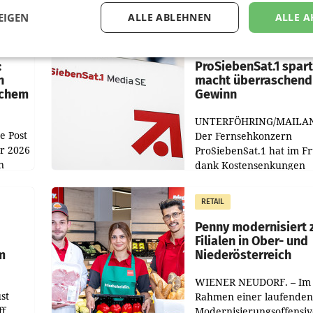
EIGEN
ALLE ABLEHNEN
ALLE A
MARKETING & MEDIA
:
ProSiebenSat.1 spar
n
macht überraschend 
achem
Gewinn
UNTERFÖHRING/MAILA
e Post
Der Fernsehkonzern
hr 2026
ProSiebenSat.1 hat im F
n
dank Kostensenkungen
operativ wieder Gewinn
m Plus
gemacht und die
RETAIL
er
Markterwartung deutlic
übertroffen.
Penny modernisiert 
Filialen in Ober- und
m
Niederösterreich
WIENER NEUDORF. – Im
st
Rahmen einer laufenden
ff
Modernisierungsoffensiv