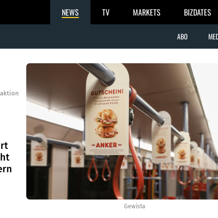
NEWS
TV
MARKETS
BIZDATES
ABO
MED
aktion
rt
cht
ern
Gewista