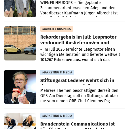
WIENER NEUDORF. – Die geplante
Zusammenarbeit zwischen Adeg und dem
Vorarlberger Kaufmann Jürgen Albrecht ist
kartellrechtlich freigegeben: Die
Bundeswettbewerbsbehörde und der
Bundeskartellanwalt
MOBILITY BUSINESS
Rekordergebnis im Juli: Leapmotor
verdoppelt Auslieferungen und
überschreitet die 100.000er-Marke
– Im Juli 2026 erreichte Leapmotor einen
wichtigen Meilenstein und lieferte weltweit
101.267 Fahrzeuge aus, womit sich das
Ergebnis gegenüber Juli 2025 mehr als
verdoppelte (+102
MARKETING & MEDIA
Stiftungsrat Lederer wehrt sich in
den SN gegen Vorwürfe
Mehrere Themen beschäftigen derzeit den
ORF. Am Dienstag soll im Stiftungsrat über
die vom neuen ORF-Chef Clemens Pig
vorgeschlagenen Besetzungen für die
Direktionen abgestimmt werden.
MARKETING & MEDIA
Brandenstein Communications ist