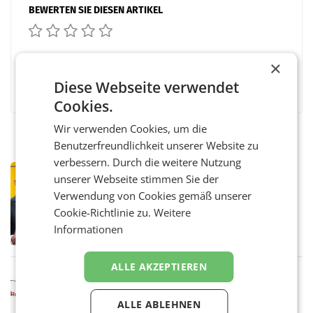
BEWERTEN SIE DIESEN ARTIKEL
×
Facebook
Twitter
Messenger
WhatsApp
LinkedIn
XING
Teilen
Diese Webseite verwendet
Cookies.
Wir verwenden Cookies, um die
Benutzerfreundlichkeit unserer Website zu
verbessern. Durch die weitere Nutzung
PRIMENEWS
unserer Webseite stimmen Sie der
Österreichische Post: Umsatzplus im
Verwendung von Cookies gemäß unserer
ersten Halbjahr trotz schwachem
Cookie-Richtlinie zu.
Weitere
Briefgeschäft
WIEN Die Österreichische Post AG hat im
Informationen
ersten Halbjahr 2026 einen Konzernumsatz
von 1.544,0 Mio. EUR erwirtschaftet, was
einem Plus von 3,8 Prozent gegenüber dem
ALLE AKZEPTIEREN
Vergleichszeitraum
MARKETING & MEDIA
ProSiebenSat.1 spart und macht
ALLE ABLEHNEN
überraschend viel Gewinn