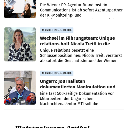
künftig Partner von OtterlyAI
Die Wiener PR-Agentur Brandenstein
Communications ist ab sofort Agenturpartner
der KI-Monitoring- und
Optimierungsplattform OtterlyAI. Damit baut
die Agentur ihr Leistungsportfolio
MARKETING & MEDIA
Wechsel im Führungsteam: Unique
relations holt Nicola Treitl in die
Geschäftsleitung
Unique relations besetzt eine
Schlüsselposition neu: Nicola Treitl verstärkt
ab sofort die Geschäftsleitung der Wiener
PR-Agentur an der Seite von Josef Kalina und
Anna Kalina-Mahr.
MARKETING & MEDIA
Ungarn: Journalisten
dokumentierten Manipulation und
Zensur
Eine fast 500-seitige Dokumentation von
Mitarbeitern der Ungarischen
Nachrichtenagentur MTI soll die
systematische Nachrichten-Manipulation und
Zensur bei der Agentur während der Zeit
Meistgelesene Artikel