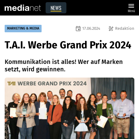
menu
NEWS
Menü
event
draw
17.06.2024
Redaktion
MARKETING & MEDIA
T.A.I. Werbe Grand Prix 2024
Kommunikation ist alles! Wer auf Marken
setzt, wird gewinnen.