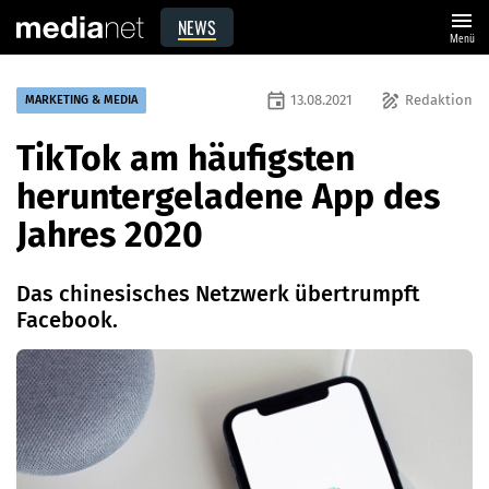
menu
NEWS
Menü
event
draw
13.08.2021
Redaktion
MARKETING & MEDIA
TikTok am häufigsten
heruntergeladene App des
Jahres 2020
Das chinesisches Netzwerk übertrumpft
Facebook.