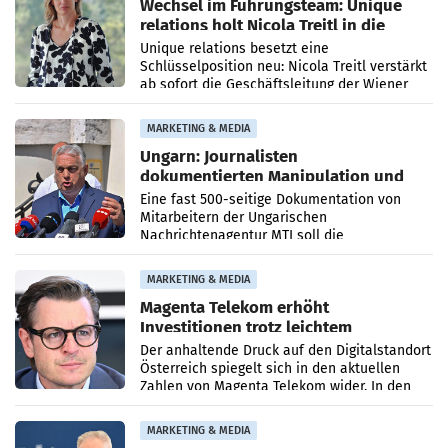
Wechsel im Führungsteam: Unique
relations holt Nicola Treitl in die
Geschäftsleitung
Unique relations besetzt eine
Schlüsselposition neu: Nicola Treitl verstärkt
ab sofort die Geschäftsleitung der Wiener
PR-Agentur an der Seite von Josef Kalina und
Anna Kalina-Mahr.
MARKETING & MEDIA
Ungarn: Journalisten
dokumentierten Manipulation und
Zensur
Eine fast 500-seitige Dokumentation von
Mitarbeitern der Ungarischen
Nachrichtenagentur MTI soll die
systematische Nachrichten-Manipulation und
Zensur bei der Agentur während der Zeit
MARKETING & MEDIA
Magenta Telekom erhöht
Investitionen trotz leichtem
Umsatzrückgang
Der anhaltende Druck auf den Digitalstandort
Österreich spiegelt sich in den aktuellen
Zahlen von Magenta Telekom wider. In den
ersten sechs Monaten des laufenden Jahres
verzeichnete
MARKETING & MEDIA