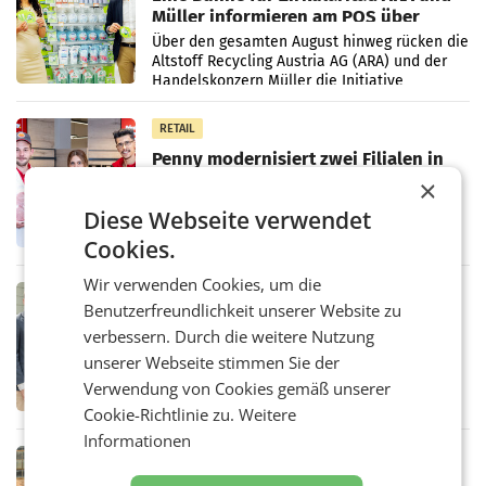
Müller informieren am POS über
Kreislauffähigkeit
Über den gesamten August hinweg rücken die
Altstoff Recycling Austria AG (ARA) und der
Handelskonzern Müller die Initiative
„Kreislauf-Helden“ in allen österreichischen
Müller-Filialen
RETAIL
Penny modernisiert zwei Filialen in
Ober- und Niederösterreich
×
WIENER NEUDORF. – Im Rahmen einer
Diese Webseite verwendet
laufenden Modernisierungsoffensive
erneuert Penny zwei Filialen in Nieder- und
Cookies.
Oberösterreich. Die beiden Standorte liegen
in Haag sowie im rund
Wir verwenden Cookies, um die
RETAIL
Benutzerfreundlichkeit unserer Website zu
Alles bereit für den Wechsel: Jürgen
verbessern. Durch die weitere Nutzung
Albrecht setzt ab 1.1.2027 auf Adeg
WIENER NEUDORF. – Die geplante
unserer Webseite stimmen Sie der
Zusammenarbeit zwischen Adeg und dem
Verwendung von Cookies gemäß unserer
Vorarlberger Kaufmann Jürgen Albrecht ist
Cookie-Richtlinie zu.
Weitere
kartellrechtlich freigegeben: Die
Bundeswettbewerbsbehörde und der
Informationen
Bundeskartellanwalt
MOBILITY BUSINESS