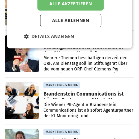
Rekordergebnis im Juli: Leapmotor
ALLE AKZEPTIEREN
verdoppelt Auslieferungen und
überschreitet die 100.000er-Marke
– Im Juli 2026 erreichte Leapmotor einen
wichtigen Meilenstein und lieferte weltweit
ALLE ABLEHNEN
101.267 Fahrzeuge aus, womit sich das
Ergebnis gegenüber Juli 2025 mehr als
DETAILS ANZEIGEN
verdoppelte (+102
MARKETING & MEDIA
Stiftungsrat Lederer wehrt sich in
den SN gegen Vorwürfe
Mehrere Themen beschäftigen derzeit den
ORF. Am Dienstag soll im Stiftungsrat über
die vom neuen ORF-Chef Clemens Pig
vorgeschlagenen Besetzungen für die
Direktionen abgestimmt werden.
MARKETING & MEDIA
Brandenstein Communications ist
künftig Partner von OtterlyAI
Die Wiener PR-Agentur Brandenstein
Communications ist ab sofort Agenturpartner
der KI-Monitoring- und
Optimierungsplattform OtterlyAI. Damit baut
die Agentur ihr Leistungsportfolio
MARKETING & MEDIA