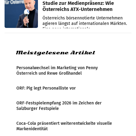
Studie zur Medienpräsenz: Wie
Österreichs ATX-Unternehmen
international wahrgenommen
Österreichs börsennotierte Unternehmen
werden
agieren längst auf internationalen Märkten.
Eine neue internationale
Medienresonanzanalyse untersucht die
weltweite Berichterstattung über
Meistgelesene Artikel
Personalwechsel im Marketing von Penny
Österreich und Rewe Großhandel
ORF: Pig legt Personalliste vor
ORF-Festspielempfang 2026 im Zeichen der
Salzburger Festspiele
Coca-Cola präsentiert weiterentwickelte visuelle
Markenidentität