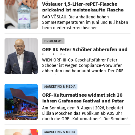
Vöslauer 1,5-Liter-rePET-Flasche
prickelnd ist meistgekaufte Flasche
Österreichs
BAD VÖSLAU. Die anhaltend hohen
Sommertemperaturen im Juni und Juli haben
beim niederösterreichischen
Getränkehersteller Vöslauer zu deutlichen
Absatzzuwächsen geführt. Während
PRIMENEWS
ORF III: Peter Schöber abberufen und
beurlaubt
WIEN ORF-III-Co-Geschäftsführer Peter
Schöber ist wegen Compliance-Vorwürfen
abberufen und beurlaubt worden. Der ORF
bestätigte gegenüber der APA entsprechende
Medienberichte.
MARKETING & MEDIA
ORF-Kulturmatinee widmet sich 20
Jahren Grafenegg Festival und Peter
Simonischek
Am Sonntag, dem 9. August 2026, begleitet
Lillian Moschen das Publikum ab 9.05 Uhr
durch die ORF-„Kulturmatinee“. Die Sendung
startet mit der Dokumentation „20 Jahre
Grafenegg
MARKETING & MEDIA