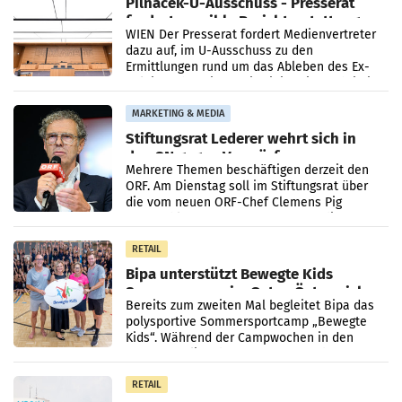
Pilnacek-U-Ausschuss - Presserat
fordert sensible Berichterstattung
WIEN Der Presserat fordert Medienvertreter
dazu auf, im U-Ausschuss zu den
Ermittlungen rund um das Ableben des Ex-
Sektionschefs im Justizministerium, Christian
Pilnacek, auf sensible
MARKETING & MEDIA
Stiftungsrat Lederer wehrt sich in
den SN gegen Vorwürfe
Mehrere Themen beschäftigen derzeit den
ORF. Am Dienstag soll im Stiftungsrat über
die vom neuen ORF-Chef Clemens Pig
vorgeschlagenen Besetzungen für die
Direktionen abgestimmt werden.
RETAIL
Bipa unterstützt Bewegte Kids
Sommercamps im Osten Österreichs
Bereits zum zweiten Mal begleitet Bipa das
polysportive Sommersportcamp „Bewegte
Kids“. Während der Campwochen in den
Monaten Juli und August versorgt das
Unternehmen Kinder sowie
RETAIL