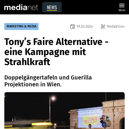
menu
NEWS
Menü
event
draw
19.02.2024
Redaktion
MARKETING & MEDIA
Tony’s Faire Alternative -
eine Kampagne mit
Strahlkraft
Doppelgängertafeln und Guerilla
Projektionen in Wien.