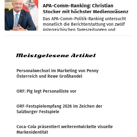
APA-Comm-Ranking: Christian
Stocker mit höchster Medienpräsenz
im Juli
Das APA-Comm-Politik-Ranking untersucht
monatlich die Berichterstattung von zwölf
österreichischen Tageszeitungen und
analysiert, welche Politikerinnen und
Politiker Österreichs die
Meistgelesene Artikel
Personalwechsel im Marketing von Penny
Österreich und Rewe Großhandel
ORF: Pig legt Personalliste vor
ORF-Festspielempfang 2026 im Zeichen der
Salzburger Festspiele
Coca-Cola präsentiert weiterentwickelte visuelle
Markenidentität