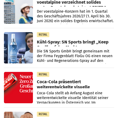
voestalpine verzeichnet solides
erstes Quartal und steigert EBITDA
Der voestalpine-Konzern hat im 1. Quartal
des Geschäftsjahres 2026/27 (1. April bis 30.
Juni 2026) ein solides Ergebnis erwirtschaftet.
Der Umsatz stieg im Vergleich zur
Vorjahresperiode
RETAIL
Kühl-Spray: SN Sports bringt „Keep
Cool“ auf den Markt
Die SN Sports GmbH bringt gemeinsam mit
der Firma Feygenblatt FloGu OG einen neuen
Kühl- und Regenerations-Spray auf den
Markt. Das Produkt namens „Keep Cool“ ist zu
100 Prozent
RETAIL
Coca-Cola präsentiert
weiterentwickelte visuelle
Markenidentität
Coca-Cola stellt ab Anfang August eine
weiterentwickelte visuelle Identität seiner
Verpackungen in Österreich vor. Im
Mittelpunkt des Redesigns stehen zentrale
Gestaltungselemente
RETAIL