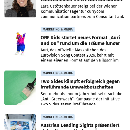
auf
Lara Gstöttenbauer steigt bei der Wiener
Kommunikationsagentur currycom
communication partners zum Consultant auf.
Die 27-jährige Beraterin betreut Kundinnen
und Kunden in den Bereichen
MARKETING & MEDIA
ORF Kids startet neues Format „Auri
und Du“ rund um die Träume junger
Menschen
Auri, das offizielle Maskottchen des
Eurovision Song Contest 2026, kehrt mit
einem eigenen Format auf den Bildschirm
zurück. In der neuen Sendung „Auri und Du“
bei ORF Kids steht
MARKETING & MEDIA
Two Sides kämpft erfolgreich gegen
irreführende Umweltbotschaften
beim Papiereinsatz
Seit mehr als einem Jahrzehnt setzt sich die
„Anti-Greenwash“-Kampagne der Initiative
Two Sides gegen irreführende
Umweltaussagen bei Papierkommunikation
und papierbasierten Verpackungen
MARKETING & MEDIA
Austrian Leading Sights präsentiert