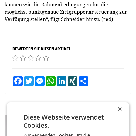
können wir die Rahmenbedingungen für die
möglichst punktgenaue Zielgruppenansteuerung zur
Verfügung stellen“, fügt Schneider hinzu. (red)
BEWERTEN SIE DIESEN ARTIKEL
Facebook
Twitter
Messenger
WhatsApp
LinkedIn
XING
Teilen
×
Diese Webseite verwendet
PRIMENEWS
Cookies.
ORF III: Peter Schöber abberufen und
beurlaubt
Wir verwenden Cookies, um die