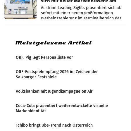
sich mit neuer Markenpräsenz am
Flughafen Wien
Austrian Leading Sights präsentiert sich ab
sofort mit einer neuen großformatigen
Werbeinszenierung im Terminalbereich des
Flughafen Wien. Die Präsenz befindet sich im
Verbindungsbereich
Meistgelesene Artikel
ORF: Pig legt Personalliste vor
ORF-Festspielempfang 2026 im Zeichen der
Salzburger Festspiele
Volksbanken mit Jugendkampagne on Air
Coca-Cola präsentiert weiterentwickelte visuelle
Markenidentität
Tchibo bringt Ube-Trend nach Österreich