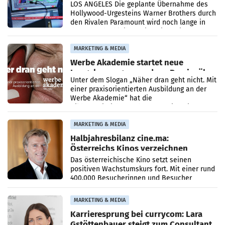
LOS ANGELES Die geplante Übernahme des
Hollywood-Urgesteins Warner Brothers durch
den Rivalen Paramount wird noch lange in
der Schwebe bleiben. Eine Richterin setzte
den Prozess zu
MARKETING & MEDIA
Werbe Akademie startet neue
Imagekampagne rund um Praxisnähe
Unter dem Slogan „Näher dran geht nicht. Mit
einer praxisorientierten Ausbildung an der
Werbe Akademie“ hat die
Bildungseinrichtung des WIFI Wien eine neue
Imagekampagne gestartet.
MARKETING & MEDIA
Halbjahresbilanz cine.ma:
Österreichs Kinos verzeichnen
400.000 Besucher mehr
Das österreichische Kino setzt seinen
positiven Wachstumskurs fort. Mit einer rund
400.000 Besucherinnen und Besucher
höheren Nettoreichweite im ersten Halbjahr
2026 gegenüber dem
MARKETING & MEDIA
Karrieresprung bei currycom: Lara
Gstöttenbauer steigt zum Consultant