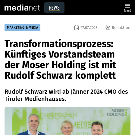
menu
NEWS
Menü
event
draw
27.07.2023
Redaktion
MARKETING & MEDIA
Transformationsprozess:
Künftiges Vorstandsteam
der Moser Holding ist mit
Rudolf Schwarz komplett
Rudolf Schwarz wird ab Jänner 2024 CMO des
Tiroler Medienhauses.