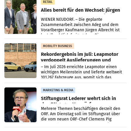
RETAIL
Alles bereit für den Wechsel: Jürgen
Albrecht setzt ab 1.1.2027 auf Adeg
WIENER NEUDORF. – Die geplante
Zusammenarbeit zwischen Adeg und dem
Vorarlberger Kaufmann Jürgen Albrecht ist
kartellrechtlich freigegeben: Die
Bundeswettbewerbsbehörde und der
Bundeskartellanwalt
MOBILITY BUSINESS
Rekordergebnis im Juli: Leapmotor
verdoppelt Auslieferungen und
überschreitet die 100.000er-Marke
– Im Juli 2026 erreichte Leapmotor einen
wichtigen Meilenstein und lieferte weltweit
101.267 Fahrzeuge aus, womit sich das
Ergebnis gegenüber Juli 2025 mehr als
verdoppelte (+102
MARKETING & MEDIA
Stiftungsrat Lederer wehrt sich in
den SN gegen Vorwürfe
Mehrere Themen beschäftigen derzeit den
ORF. Am Dienstag soll im Stiftungsrat über
die vom neuen ORF-Chef Clemens Pig
vorgeschlagenen Besetzungen für die
Direktionen abgestimmt werden.