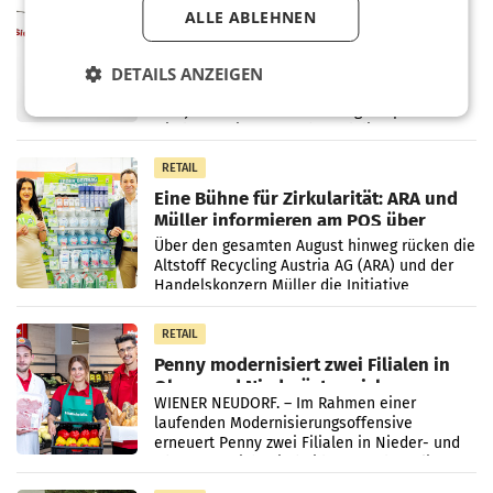
MARKETING & MEDIA
ALLE ABLEHNEN
ProSiebenSat.1 spart und macht
überraschend viel Gewinn
UNTERFÖHRING/MAILAND/AMSTERDAM. Der
DETAILS ANZEIGEN
Fernsehkonzern ProSiebenSat.1 hat im
Frühjahr dank Kostensenkungen operativ
wieder Gewinn gemacht und die
Markterwartung deutlich übertroffen.
RETAIL
Eine Bühne für Zirkularität: ARA und
Müller informieren am POS über
Kreislauffähigkeit
Über den gesamten August hinweg rücken die
Altstoff Recycling Austria AG (ARA) und der
Handelskonzern Müller die Initiative
„Kreislauf-Helden“ in allen österreichischen
Müller-Filialen
RETAIL
Penny modernisiert zwei Filialen in
Ober- und Niederösterreich
WIENER NEUDORF. – Im Rahmen einer
laufenden Modernisierungsoffensive
erneuert Penny zwei Filialen in Nieder- und
Oberösterreich. Die beiden Standorte liegen
in Haag sowie im rund