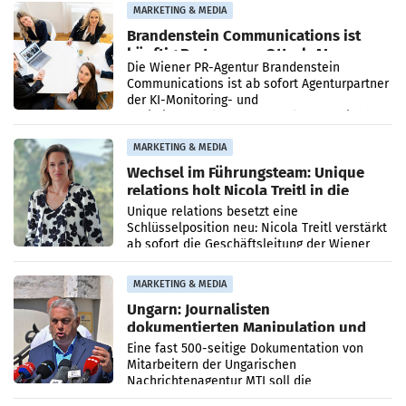
MARKETING & MEDIA
Brandenstein Communications ist
künftig Partner von OtterlyAI
Die Wiener PR-Agentur Brandenstein
Communications ist ab sofort Agenturpartner
der KI-Monitoring- und
Optimierungsplattform OtterlyAI. Damit baut
die Agentur ihr Leistungsportfolio
MARKETING & MEDIA
Wechsel im Führungsteam: Unique
relations holt Nicola Treitl in die
Geschäftsleitung
Unique relations besetzt eine
Schlüsselposition neu: Nicola Treitl verstärkt
ab sofort die Geschäftsleitung der Wiener
PR-Agentur an der Seite von Josef Kalina und
Anna Kalina-Mahr.
MARKETING & MEDIA
Ungarn: Journalisten
dokumentierten Manipulation und
Zensur
Eine fast 500-seitige Dokumentation von
Mitarbeitern der Ungarischen
Nachrichtenagentur MTI soll die
systematische Nachrichten-Manipulation und