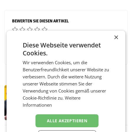
BEWERTEN SIE DIESEN ARTIKEL
×
Diese Webseite verwendet
Facebook
Twitter
Messenger
WhatsApp
LinkedIn
XING
Teilen
Cookies.
Wir verwenden Cookies, um die
Benutzerfreundlichkeit unserer Website zu
verbessern. Durch die weitere Nutzung
unserer Webseite stimmen Sie der
PRIMENEWS
Verwendung von Cookies gemäß unserer
Österreichische Post: Umsatzplus im
Cookie-Richtlinie zu.
Weitere
ersten Halbjahr trotz schwachem
Informationen
Briefgeschäft
WIEN Die Österreichische Post AG hat im
ersten Halbjahr 2026 einen Konzernumsatz
von 1.544,0 Mio. EUR erwirtschaftet, was
ALLE AKZEPTIEREN
einem Plus von 3,8 Prozent gegenüber dem
Vergleichszeitraum