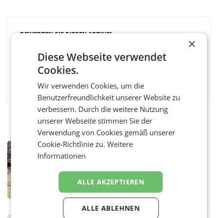
BEWERTEN SIE DIESEN ARTIKEL
×
Diese Webseite verwendet
Cookies.
Facebook
Twitter
Messenger
WhatsApp
LinkedIn
XING
Teilen
Wir verwenden Cookies, um die
Benutzerfreundlichkeit unserer Website zu
verbessern. Durch die weitere Nutzung
unserer Webseite stimmen Sie der
Verwendung von Cookies gemäß unserer
Cookie-Richtlinie zu.
Weitere
RETAIL
Informationen
Bipa unterstützt Bewegte Kids
Sommercamps im Osten Österreichs
Bereits zum zweiten Mal begleitet Bipa das
ALLE AKZEPTIEREN
polysportive Sommersportcamp „Bewegte
Kids“. Während der Campwochen in den
Monaten Juli und August versorgt das
ALLE ABLEHNEN
Unternehmen Kinder sowie