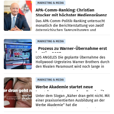
Grafenegg
MARKETING & MEDIA
APA-Comm-Ranking: Christian
Stocker mit höchster Medienpräsenz
im Juli
Das APA-Comm-Politik-Ranking untersucht
monatlich die Berichterstattung von zwölf
österreichischen Tageszeitungen und
analysiert, welche Politikerinnen und
Politiker Österreichs die
MARKETING & MEDIA
Prozess zu Warner-Übernahme erst
im März 2027
LOS ANGELES Die geplante Übernahme des
Hollywood-Urgesteins Warner Brothers durch
den Rivalen Paramount wird noch lange in
der Schwebe bleiben. Eine Richterin setzte
den Prozess zu
MARKETING & MEDIA
Werbe Akademie startet neue
Imagekampagne rund um Praxisnähe
Unter dem Slogan „Näher dran geht nicht. Mit
einer praxisorientierten Ausbildung an der
Werbe Akademie“ hat die
Bildungseinrichtung des WIFI Wien eine neue