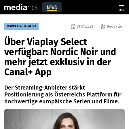
menu
NEWS
Menü
event
draw
31.01.2023
Redaktion
MARKETING & MEDIA
Über Viaplay Select
verfügbar: Nordic Noir und
mehr jetzt exklusiv in der
Canal+ App
Der Streaming-Anbieter stärkt
Positionierung als Österreichs Plattform für
hochwertige europäische Serien und Filme.