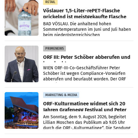
RETAIL
Vöslauer 1,5-Liter-rePET-Flasche
prickelnd ist meistgekaufte Flasche
Österreichs
BAD VÖSLAU. Die anhaltend hohen
Sommertemperaturen im Juni und Juli haben
beim niederösterreichischen
Getränkehersteller Vöslauer zu deutlichen
Absatzzuwächsen geführt. Während
PRIMENEWS
ORF III: Peter Schöber abberufen und
beurlaubt
WIEN ORF-III-Co-Geschäftsführer Peter
Schöber ist wegen Compliance-Vorwürfen
abberufen und beurlaubt worden. Der ORF
bestätigte gegenüber der APA entsprechende
Medienberichte.
MARKETING & MEDIA
ORF-Kulturmatinee widmet sich 20
Jahren Grafenegg Festival und Peter
Simonischek
Am Sonntag, dem 9. August 2026, begleitet
Lillian Moschen das Publikum ab 9.05 Uhr
durch die ORF-„Kulturmatinee“. Die Sendung
startet mit der Dokumentation „20 Jahre