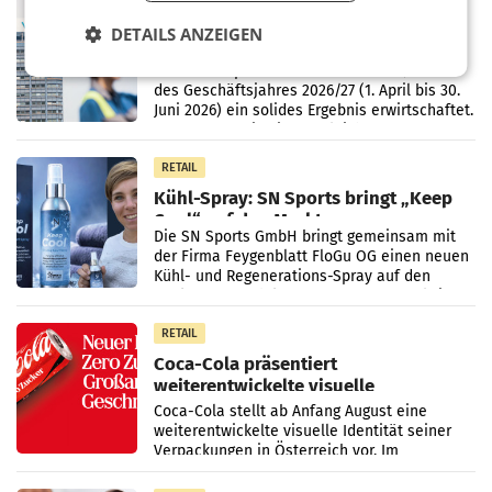
RETAIL
voestalpine verzeichnet solides
DETAILS ANZEIGEN
erstes Quartal und steigert EBITDA
Der voestalpine-Konzern hat im 1. Quartal
des Geschäftsjahres 2026/27 (1. April bis 30.
Juni 2026) ein solides Ergebnis erwirtschaftet.
Der Umsatz stieg im Vergleich zur
Vorjahresperiode
RETAIL
Kühl-Spray: SN Sports bringt „Keep
Cool“ auf den Markt
Die SN Sports GmbH bringt gemeinsam mit
der Firma Feygenblatt FloGu OG einen neuen
Kühl- und Regenerations-Spray auf den
Markt. Das Produkt namens „Keep Cool“ ist zu
100 Prozent
RETAIL
Coca-Cola präsentiert
weiterentwickelte visuelle
Markenidentität
Coca-Cola stellt ab Anfang August eine
weiterentwickelte visuelle Identität seiner
Verpackungen in Österreich vor. Im
Mittelpunkt des Redesigns stehen zentrale
Gestaltungselemente