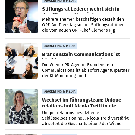
MARKETING & MEDIA
Stiftungsrat Lederer wehrt sich in
den SN gegen Vorwürfe
Mehrere Themen beschäftigen derzeit den
ORF. Am Dienstag soll im Stiftungsrat über
die vom neuen ORF-Chef Clemens Pig
vorgeschlagenen Besetzungen für die
Direktionen abgestimmt werden.
MARKETING & MEDIA
Brandenstein Communications ist
künftig Partner von OtterlyAI
Die Wiener PR-Agentur Brandenstein
Communications ist ab sofort Agenturpartner
der KI-Monitoring- und
Optimierungsplattform OtterlyAI. Damit baut
die Agentur ihr Leistungsportfolio
MARKETING & MEDIA
Wechsel im Führungsteam: Unique
relations holt Nicola Treitl in die
Geschäftsleitung
Unique relations besetzt eine
Schlüsselposition neu: Nicola Treitl verstärkt
ab sofort die Geschäftsleitung der Wiener
PR-Agentur an der Seite von Josef Kalina und
Anna Kalina-Mahr.