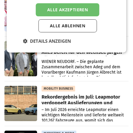
Penny modernisiert zwei Filialen in
ALLE AKZEPTIEREN
Ober- und Niederösterreich
WIENER NEUDORF. – Im Rahmen einer
laufenden Modernisierungsoffensive
ALLE ABLEHNEN
erneuert Penny zwei Filialen in Nieder- und
Oberösterreich. Die beiden Standorte liegen
in Haag sowie im rund
DETAILS ANZEIGEN
RETAIL
Alles bereit für den Wechsel: Jürgen
Albrecht setzt ab 1.1.2027 auf Adeg
WIENER NEUDORF. – Die geplante
Zusammenarbeit zwischen Adeg und dem
Vorarlberger Kaufmann Jürgen Albrecht ist
kartellrechtlich freigegeben: Die
Bundeswettbewerbsbehörde und der
Bundeskartellanwalt
MOBILITY BUSINESS
Rekordergebnis im Juli: Leapmotor
verdoppelt Auslieferungen und
überschreitet die 100.000er-Marke
– Im Juli 2026 erreichte Leapmotor einen
wichtigen Meilenstein und lieferte weltweit
101.267 Fahrzeuge aus, womit sich das
Ergebnis gegenüber Juli 2025 mehr als
verdoppelte (+102