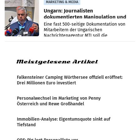
MARKETING & MEDIA
Ungarn: Journalisten
dokumentierten Manipulation und
Zensur
Eine fast 500-seitige Dokumentation von
Mitarbeitern der Ungarischen
Nachrichtenagentur MTI soll die
systematische Nachrichten-Manipulation und
Zensur bei der Agentur während der Zeit
Meistgelesene Artikel
Falkensteiner Camping Wörthersee offiziell eröffnet:
Drei Millionen Euro investiert
Personalwechsel im Marketing von Penny
Österreich und Rewe Großhandel
Immobilien-Analyse: Eigentumsquote sinkt auf
Tiefstand