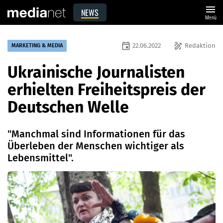
menu
NEWS
Menü
event
draw
22.06.2022
Redaktion
MARKETING & MEDIA
Ukrainische Journalisten
erhielten Freiheitspreis der
Deutschen Welle
"Manchmal sind Informationen für das
Überleben der Menschen wichtiger als
Lebensmittel".