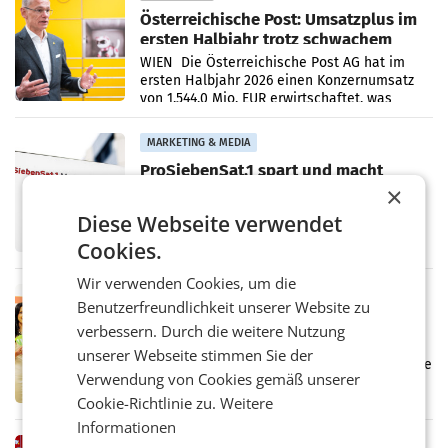
Österreichische Post: Umsatzplus im
ersten Halbjahr trotz schwachem
Briefgeschäft
WIEN Die Österreichische Post AG hat im
ersten Halbjahr 2026 einen Konzernumsatz
von 1.544,0 Mio. EUR erwirtschaftet, was
einem Plus von 3,8 Prozent gegenüber dem
Vergleichszeitraum
MARKETING & MEDIA
ProSiebenSat.1 spart und macht
überraschend viel Gewinn
×
UNTERFÖHRING/MAILAND/AMSTERDAM. Der
Diese Webseite verwendet
Fernsehkonzern ProSiebenSat.1 hat im
Frühjahr dank Kostensenkungen operativ
Cookies.
wieder Gewinn gemacht und die
Markterwartung deutlich übertroffen.
Wir verwenden Cookies, um die
RETAIL
Benutzerfreundlichkeit unserer Website zu
Eine Bühne für Zirkularität: ARA und
verbessern. Durch die weitere Nutzung
Müller informieren am POS über
unserer Webseite stimmen Sie der
Kreislauffähigkeit
Über den gesamten August hinweg rücken die
Verwendung von Cookies gemäß unserer
Altstoff Recycling Austria AG (ARA) und der
Handelskonzern Müller die Initiative
Cookie-Richtlinie zu.
Weitere
„Kreislauf-Helden“ in allen österreichischen
Informationen
Müller-Filialen
RETAIL