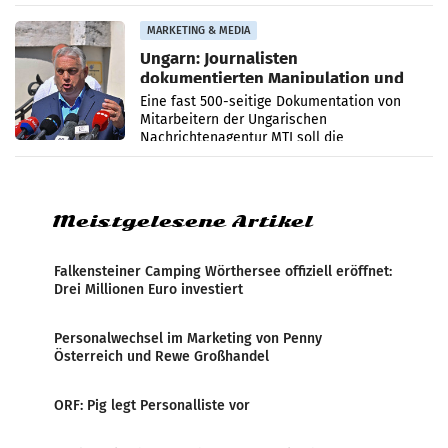
PR-Agentur an der Seite von Josef Kalina und
Anna Kalina-Mahr.
MARKETING & MEDIA
Ungarn: Journalisten
dokumentierten Manipulation und
Zensur
Eine fast 500-seitige Dokumentation von
Mitarbeitern der Ungarischen
Nachrichtenagentur MTI soll die
systematische Nachrichten-Manipulation und
Zensur bei der Agentur während der Zeit
Meistgelesene Artikel
Falkensteiner Camping Wörthersee offiziell eröffnet:
Drei Millionen Euro investiert
Personalwechsel im Marketing von Penny
Österreich und Rewe Großhandel
ORF: Pig legt Personalliste vor