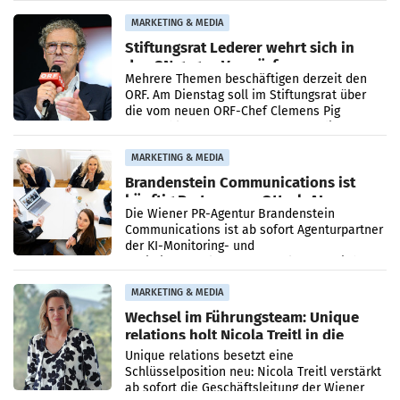
verdoppelte (+102
MARKETING & MEDIA
Stiftungsrat Lederer wehrt sich in
den SN gegen Vorwürfe
Mehrere Themen beschäftigen derzeit den
ORF. Am Dienstag soll im Stiftungsrat über
die vom neuen ORF-Chef Clemens Pig
vorgeschlagenen Besetzungen für die
Direktionen abgestimmt werden.
MARKETING & MEDIA
Brandenstein Communications ist
künftig Partner von OtterlyAI
Die Wiener PR-Agentur Brandenstein
Communications ist ab sofort Agenturpartner
der KI-Monitoring- und
Optimierungsplattform OtterlyAI. Damit baut
die Agentur ihr Leistungsportfolio
MARKETING & MEDIA
Wechsel im Führungsteam: Unique
relations holt Nicola Treitl in die
Geschäftsleitung
Unique relations besetzt eine
Schlüsselposition neu: Nicola Treitl verstärkt
ab sofort die Geschäftsleitung der Wiener