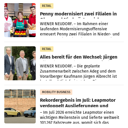
Müller-Filialen
RETAIL
Penny modernisiert zwei Filialen in
Ober- und Niederösterreich
WIENER NEUDORF. – Im Rahmen einer
laufenden Modernisierungsoffensive
erneuert Penny zwei Filialen in Nieder- und
Oberösterreich. Die beiden Standorte liegen
in Haag sowie im rund
RETAIL
Alles bereit für den Wechsel: Jürgen
Albrecht setzt ab 1.1.2027 auf Adeg
WIENER NEUDORF. – Die geplante
Zusammenarbeit zwischen Adeg und dem
Vorarlberger Kaufmann Jürgen Albrecht ist
kartellrechtlich freigegeben: Die
Bundeswettbewerbsbehörde und der
Bundeskartellanwalt
MOBILITY BUSINESS
Rekordergebnis im Juli: Leapmotor
verdoppelt Auslieferungen und
überschreitet die 100.000er-Marke
– Im Juli 2026 erreichte Leapmotor einen
wichtigen Meilenstein und lieferte weltweit
101.267 Fahrzeuge aus, womit sich das
Ergebnis gegenüber Juli 2025 mehr als