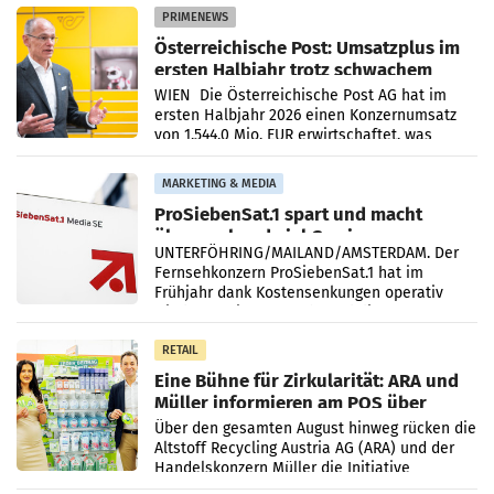
PRIMENEWS
Österreichische Post: Umsatzplus im
ersten Halbjahr trotz schwachem
Briefgeschäft
WIEN Die Österreichische Post AG hat im
ersten Halbjahr 2026 einen Konzernumsatz
von 1.544,0 Mio. EUR erwirtschaftet, was
einem Plus von 3,8 Prozent gegenüber dem
Vergleichszeitraum
MARKETING & MEDIA
ProSiebenSat.1 spart und macht
überraschend viel Gewinn
UNTERFÖHRING/MAILAND/AMSTERDAM. Der
Fernsehkonzern ProSiebenSat.1 hat im
Frühjahr dank Kostensenkungen operativ
wieder Gewinn gemacht und die
Markterwartung deutlich übertroffen.
RETAIL
Eine Bühne für Zirkularität: ARA und
Müller informieren am POS über
Kreislauffähigkeit
Über den gesamten August hinweg rücken die
Altstoff Recycling Austria AG (ARA) und der
Handelskonzern Müller die Initiative
„Kreislauf-Helden“ in allen österreichischen