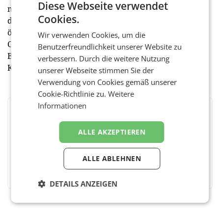
Diese Webseite verwendet
mittels Computer Assisted Web Interviews (CAWI)
Cookies.
durchgeführt. Das Sample ist repräsentativ für die
österreichische Bevölkerung in Hinblick auf Alter,
Wir verwenden Cookies, um die
Geschlecht und Bundesland (n = 500 Interviews).
Benutzerfreundlichkeit unserer Website zu
Befragt wurden Konsumenten, die Online-
verbessern. Durch die weitere Nutzung
Kundenservices bereits genutzt haben. (red)
unserer Webseite stimmen Sie der
Verwendung von Cookies gemäß unserer
Cookie-Richtlinie zu.
Weitere
Informationen
BEWERTEN SIE DIESEN ARTIKEL
ALLE AKZEPTIEREN
ALLE ABLEHNEN
Facebook
Twitter
Messenger
WhatsApp
LinkedIn
XING
Teilen
DETAILS ANZEIGEN