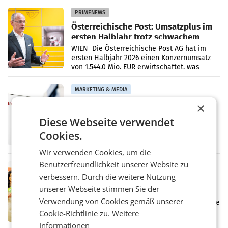
PRIMENEWS
Österreichische Post: Umsatzplus im
ersten Halbjahr trotz schwachem
Briefgeschäft
WIEN Die Österreichische Post AG hat im
ersten Halbjahr 2026 einen Konzernumsatz
von 1.544,0 Mio. EUR erwirtschaftet, was
einem Plus von 3,8 Prozent gegenüber dem
Vergleichszeitraum
MARKETING & MEDIA
ProSiebenSat.1 spart und macht
×
überraschend viel Gewinn
Diese Webseite verwendet
UNTERFÖHRING/MAILAND/AMSTERDAM. Der
Fernsehkonzern ProSiebenSat.1 hat im
Cookies.
Frühjahr dank Kostensenkungen operativ
wieder Gewinn gemacht und die
Wir verwenden Cookies, um die
Markterwartung deutlich übertroffen.
Benutzerfreundlichkeit unserer Website zu
RETAIL
verbessern. Durch die weitere Nutzung
Eine Bühne für Zirkularität: ARA und
unserer Webseite stimmen Sie der
Müller informieren am POS über
Kreislauffähigkeit
Verwendung von Cookies gemäß unserer
Über den gesamten August hinweg rücken die
Altstoff Recycling Austria AG (ARA) und der
Cookie-Richtlinie zu.
Weitere
Handelskonzern Müller die Initiative
Informationen