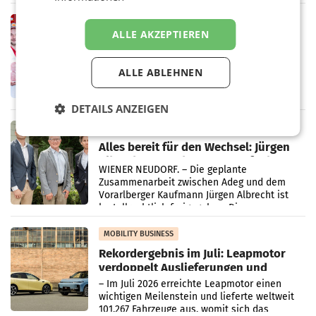
„Kreislauf-Helden“ in allen österreichischen
Müller-Filialen
RETAIL
ALLE AKZEPTIEREN
Penny modernisiert zwei Filialen in
Ober- und Niederösterreich
WIENER NEUDORF. – Im Rahmen einer
ALLE ABLEHNEN
laufenden Modernisierungsoffensive
erneuert Penny zwei Filialen in Nieder- und
Oberösterreich. Die beiden Standorte liegen
DETAILS ANZEIGEN
in Haag sowie im rund
RETAIL
Alles bereit für den Wechsel: Jürgen
Albrecht setzt ab 1.1.2027 auf Adeg
WIENER NEUDORF. – Die geplante
Zusammenarbeit zwischen Adeg und dem
Vorarlberger Kaufmann Jürgen Albrecht ist
kartellrechtlich freigegeben: Die
Bundeswettbewerbsbehörde und der
Bundeskartellanwalt
MOBILITY BUSINESS
Rekordergebnis im Juli: Leapmotor
verdoppelt Auslieferungen und
überschreitet die 100.000er-Marke
– Im Juli 2026 erreichte Leapmotor einen
wichtigen Meilenstein und lieferte weltweit
101.267 Fahrzeuge aus, womit sich das