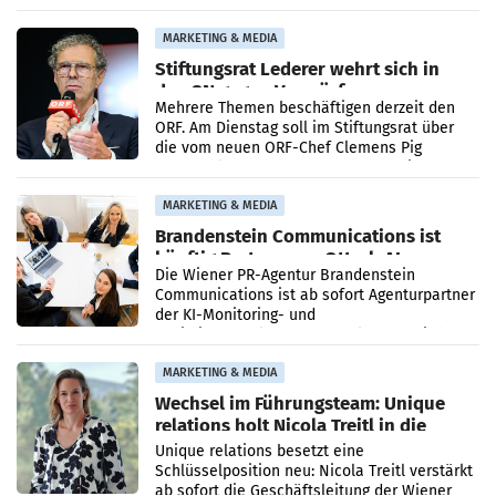
Ergebnis gegenüber Juli 2025 mehr als
verdoppelte (+102
MARKETING & MEDIA
Stiftungsrat Lederer wehrt sich in
den SN gegen Vorwürfe
Mehrere Themen beschäftigen derzeit den
ORF. Am Dienstag soll im Stiftungsrat über
die vom neuen ORF-Chef Clemens Pig
vorgeschlagenen Besetzungen für die
Direktionen abgestimmt werden.
MARKETING & MEDIA
Brandenstein Communications ist
künftig Partner von OtterlyAI
Die Wiener PR-Agentur Brandenstein
Communications ist ab sofort Agenturpartner
der KI-Monitoring- und
Optimierungsplattform OtterlyAI. Damit baut
die Agentur ihr Leistungsportfolio
MARKETING & MEDIA
Wechsel im Führungsteam: Unique
relations holt Nicola Treitl in die
Geschäftsleitung
Unique relations besetzt eine
Schlüsselposition neu: Nicola Treitl verstärkt
ab sofort die Geschäftsleitung der Wiener