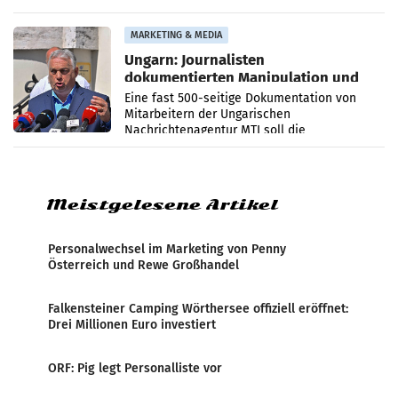
PR-Agentur an der Seite von Josef Kalina und
Anna Kalina-Mahr.
MARKETING & MEDIA
Ungarn: Journalisten
dokumentierten Manipulation und
Zensur
Eine fast 500-seitige Dokumentation von
Mitarbeitern der Ungarischen
Nachrichtenagentur MTI soll die
systematische Nachrichten-Manipulation und
Zensur bei der Agentur während der Zeit
Meistgelesene Artikel
Personalwechsel im Marketing von Penny
Österreich und Rewe Großhandel
Falkensteiner Camping Wörthersee offiziell eröffnet:
Drei Millionen Euro investiert
ORF: Pig legt Personalliste vor