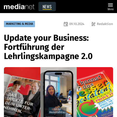
menu
NEWS
Menü
event
draw
09.10.2024
Redaktion
MARKETING & MEDIA
Update your Business:
Fortführung der
Lehrlingskampagne 2.0