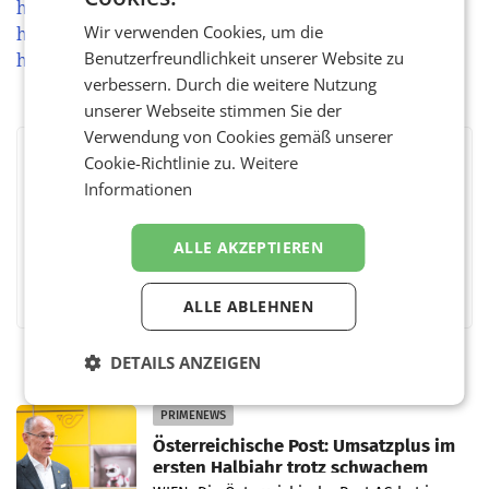
https://www.gruppe-am-park.at
Wir verwenden Cookies, um die
https://www.instagram.com/salonverde.at
Benutzerfreundlichkeit unserer Website zu
https://www.facebook.com/salonverdeofficial
verbessern. Durch die weitere Nutzung
unserer Webseite stimmen Sie der
Verwendung von Cookies gemäß unserer
Cookie-Richtlinie zu.
Weitere
BEWERTEN SIE DIESEN ARTIKEL
Informationen
ALLE AKZEPTIEREN
Facebook
Twitter
Messenger
WhatsApp
LinkedIn
XING
Teilen
ALLE ABLEHNEN
DETAILS ANZEIGEN
PRIMENEWS
Österreichische Post: Umsatzplus im
ersten Halbjahr trotz schwachem