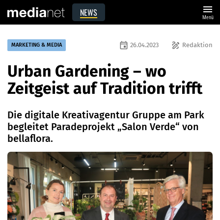
menu
NEWS
Menü
event
draw
26.04.2023
Redaktion
MARKETING & MEDIA
Urban Gardening – wo
Zeitgeist auf Tradition trifft
Die digitale Kreativagentur Gruppe am Park
begleitet Paradeprojekt „Salon Verde“ von
bellaflora.