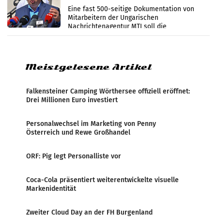
Zensur
Eine fast 500-seitige Dokumentation von
Mitarbeitern der Ungarischen
Nachrichtenagentur MTI soll die
systematische Nachrichten-Manipulation und
Zensur bei der Agentur während der Zeit
Meistgelesene Artikel
Falkensteiner Camping Wörthersee offiziell eröffnet:
Drei Millionen Euro investiert
Personalwechsel im Marketing von Penny
Österreich und Rewe Großhandel
ORF: Pig legt Personalliste vor
Coca-Cola präsentiert weiterentwickelte visuelle
Markenidentität
Zweiter Cloud Day an der FH Burgenland