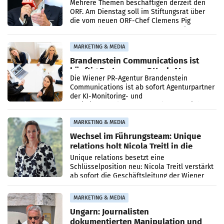
Mehrere Themen beschäftigen derzeit den
ORF. Am Dienstag soll im Stiftungsrat über
die vom neuen ORF-Chef Clemens Pig
vorgeschlagenen Besetzungen für die
Direktionen abgestimmt werden.
MARKETING & MEDIA
Brandenstein Communications ist
künftig Partner von OtterlyAI
Die Wiener PR-Agentur Brandenstein
Communications ist ab sofort Agenturpartner
der KI-Monitoring- und
Optimierungsplattform OtterlyAI. Damit baut
die Agentur ihr Leistungsportfolio
MARKETING & MEDIA
Wechsel im Führungsteam: Unique
relations holt Nicola Treitl in die
Geschäftsleitung
Unique relations besetzt eine
Schlüsselposition neu: Nicola Treitl verstärkt
ab sofort die Geschäftsleitung der Wiener
PR-Agentur an der Seite von Josef Kalina und
Anna Kalina-Mahr.
MARKETING & MEDIA
Ungarn: Journalisten
dokumentierten Manipulation und