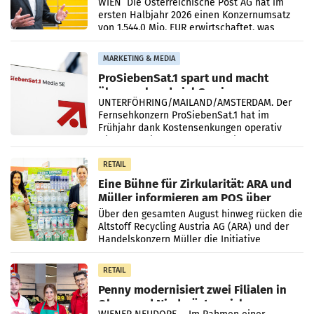
Briefgeschäft
WIEN Die Österreichische Post AG hat im
ersten Halbjahr 2026 einen Konzernumsatz
von 1.544,0 Mio. EUR erwirtschaftet, was
einem Plus von 3,8 Prozent gegenüber dem
Vergleichszeitraum
MARKETING & MEDIA
ProSiebenSat.1 spart und macht
überraschend viel Gewinn
UNTERFÖHRING/MAILAND/AMSTERDAM. Der
Fernsehkonzern ProSiebenSat.1 hat im
Frühjahr dank Kostensenkungen operativ
wieder Gewinn gemacht und die
Markterwartung deutlich übertroffen.
RETAIL
Eine Bühne für Zirkularität: ARA und
Müller informieren am POS über
Kreislauffähigkeit
Über den gesamten August hinweg rücken die
Altstoff Recycling Austria AG (ARA) und der
Handelskonzern Müller die Initiative
„Kreislauf-Helden“ in allen österreichischen
Müller-Filialen
RETAIL
Penny modernisiert zwei Filialen in
Ober- und Niederösterreich