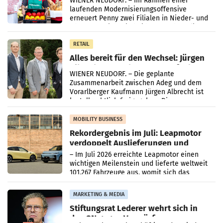
WIENER NEUDORF. – Im Rahmen einer
laufenden Modernisierungsoffensive
erneuert Penny zwei Filialen in Nieder- und
Oberösterreich. Die beiden Standorte liegen
in Haag sowie im rund
RETAIL
Alles bereit für den Wechsel: Jürgen
Albrecht setzt ab 1.1.2027 auf Adeg
WIENER NEUDORF. – Die geplante
Zusammenarbeit zwischen Adeg und dem
Vorarlberger Kaufmann Jürgen Albrecht ist
kartellrechtlich freigegeben: Die
Bundeswettbewerbsbehörde und der
Bundeskartellanwalt
MOBILITY BUSINESS
Rekordergebnis im Juli: Leapmotor
verdoppelt Auslieferungen und
überschreitet die 100.000er-Marke
– Im Juli 2026 erreichte Leapmotor einen
wichtigen Meilenstein und lieferte weltweit
101.267 Fahrzeuge aus, womit sich das
Ergebnis gegenüber Juli 2025 mehr als
verdoppelte (+102
MARKETING & MEDIA
Stiftungsrat Lederer wehrt sich in
den SN gegen Vorwürfe